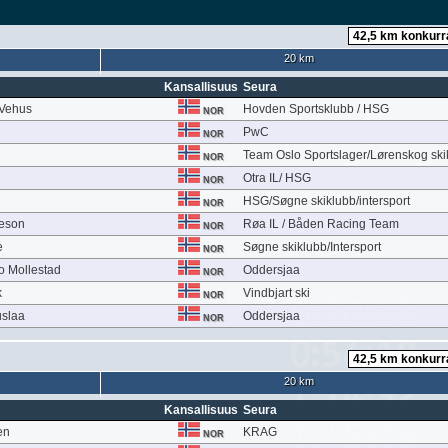
20 km
Kansallisuus
Seura
 Vehus
Hovden Sportsklubb / HSG
NOR
PwC
NOR
Team Oslo Sportslager/Lørenskog ski
NOR
Otra IL/ HSG
NOR
HSG/Søgne skiklubb/intersport
NOR
ieson
Røa IL / Båden Racing Team
NOR
e
Søgne skiklubb/Intersport
NOR
 Mollestad
Oddersjaa
NOR
k
Vindbjart ski
NOR
uslaa
Oddersjaa
NOR
20 km
Kansallisuus
Seura
en
KRAG
NOR