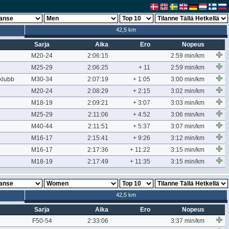
42,5 km
Sarja
Aika
Ero
Nopeus
M20-24
2:06:15
2:59 min/km
M25-29
2:06:25
+ 11
2:59 min/km
klubb
M30-34
2:07:19
+ 1:05
3:00 min/km
M20-24
2:08:29
+ 2:15
3:02 min/km
M18-19
2:09:21
+ 3:07
3:03 min/km
M25-29
2:11:06
+ 4:52
3:06 min/km
M40-44
2:11:51
+ 5:37
3:07 min/km
M16-17
2:15:41
+ 9:26
3:12 min/km
M16-17
2:17:36
+ 11:22
3:15 min/km
M18-19
2:17:49
+ 11:35
3:15 min/km
42,5 km
Sarja
Aika
Ero
Nopeus
F50-54
2:33:06
3:37 min/km