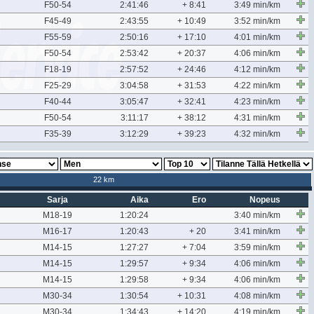
F50-54
2:41:46
+ 8:41
3:49 min/km
F45-49
2:43:55
+ 10:49
3:52 min/km
F55-59
2:50:16
+ 17:10
4:01 min/km
F50-54
2:53:42
+ 20:37
4:06 min/km
F18-19
2:57:52
+ 24:46
4:12 min/km
F25-29
3:04:58
+ 31:53
4:22 min/km
F40-44
3:05:47
+ 32:41
4:23 min/km
F50-54
3:11:17
+ 38:12
4:31 min/km
F35-39
3:12:29
+ 39:23
4:32 min/km
22 km
Sarja
Aika
Ero
Nopeus
M18-19
1:20:24
3:40 min/km
M16-17
1:20:43
+ 20
3:41 min/km
M14-15
1:27:27
+ 7:04
3:59 min/km
M14-15
1:29:57
+ 9:34
4:06 min/km
M14-15
1:29:58
+ 9:34
4:06 min/km
M30-34
1:30:54
+ 10:31
4:08 min/km
M30-34
1:34:43
+ 14:20
4:19 min/km