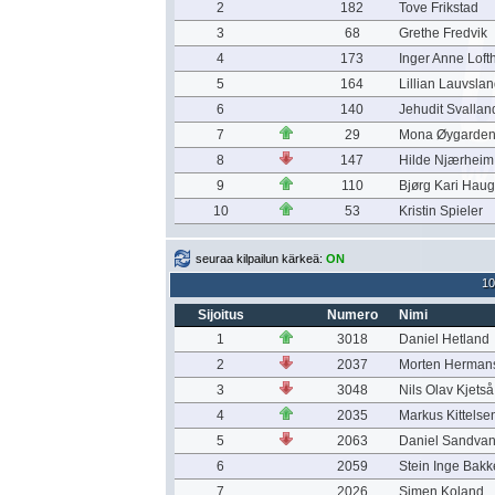
2
182
Tove Frikstad
3
68
Grethe Fredvik
4
173
Inger Anne Loft
5
164
Lillian Lauvsla
6
140
Jehudit Svallan
7
29
Mona Øygarden
8
147
Hilde Njærheim
9
110
Bjørg Kari Hau
10
53
Kristin Spieler
seuraa kilpailun kärkeä:
ON
10
Sijoitus
Numero
Nimi
1
3018
Daniel Hetland
2
2037
Morten Herman
3
3048
Nils Olav Kjets
4
2035
Markus Kittelse
5
2063
Daniel Sandvan
6
2059
Stein Inge Bakk
7
2026
Simen Koland