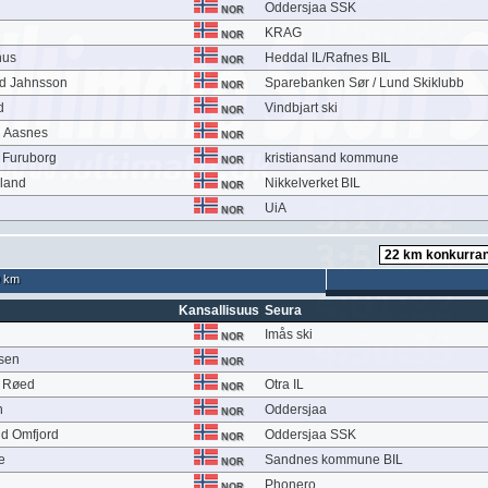
Oddersjaa SSK
NOR
KRAG
NOR
hus
Heddal IL/Rafnes BIL
NOR
nd Jahnsson
Sparebanken Sør / Lund Skiklubb
NOR
d
Vindbjart ski
NOR
 Aasnes
NOR
 Furuborg
kristiansand kommune
NOR
gland
Nikkelverket BIL
NOR
UiA
NOR
 km
Kansallisuus
Seura
Imås ski
NOR
sen
NOR
å Røed
Otra IL
NOR
n
Oddersjaa
NOR
d Omfjord
Oddersjaa SSK
NOR
e
Sandnes kommune BIL
NOR
Phonero
NOR