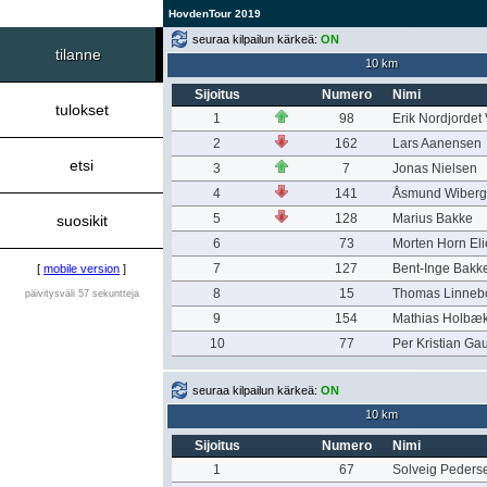
HovdenTour 2019
seuraa kilpailun kärkeä:
ON
tilanne
10 km
Sijoitus
Numero
Nimi
tulokset
1
98
Erik Nordjordet
2
162
Lars Aanensen
etsi
3
7
Jonas Nielsen
4
141
Åsmund Wiberg
5
128
Marius Bakke
suosikit
6
73
Morten Horn El
7
127
Bent-Inge Bakk
[
mobile version
]
8
15
Thomas Linnebo
päivitysväli 57 sekuntteja
9
154
Mathias Holbæ
10
77
Per Kristian Ga
seuraa kilpailun kärkeä:
ON
10 km
Sijoitus
Numero
Nimi
1
67
Solveig Peders