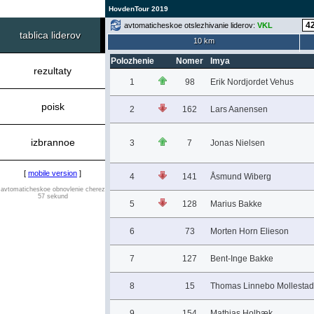
HovdenTour 2019
avtomaticheskoe otslezhivanie liderov:
VKL
tablica liderov
10 km
Polozhenie
Nomer
Imya
rezultaty
1
98
Erik Nordjordet Vehus
poisk
2
162
Lars Aanensen
izbrannoe
3
7
Jonas Nielsen
[
mobile version
]
4
141
Åsmund Wiberg
avtomaticheskoe obnovlenie cherez
57 sekund
5
128
Marius Bakke
6
73
Morten Horn Elieson
7
127
Bent-Inge Bakke
8
15
Thomas Linnebo Mollestad
9
154
Mathias Holbæk