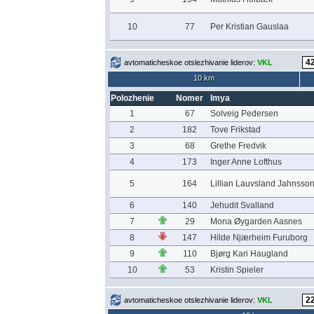
10
77
Per Kristian Gauslaa
avtomaticheskoe otslezhivanie liderov:
VKL
10 km
Polozhenie
Nomer
Imya
1
67
Solveig Pedersen
2
182
Tove Frikstad
3
68
Grethe Fredvik
4
173
Inger Anne Lofthus
5
164
Lillian Lauvsland Jahnsso
6
140
Jehudit Svalland
7
29
Mona Øygarden Aasnes
8
147
Hilde Njærheim Furuborg
9
110
Bjørg Kari Haugland
10
53
Kristin Spieler
avtomaticheskoe otslezhivanie liderov:
VKL