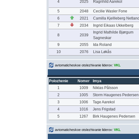
4
2025
Ragnhild Aarekol
5
2048
Cecilie Wasler Fone
6
2021
Camilla Kjellleberg Netlan
7
2034
Ingrid Eikaas Ukkelberg
Ingrid Mathilde Bjørgum
8
2039
Sagneskar
9
2055
Ida Roland
10
2076
Lisa Løkås
avtomaticheskoe otslezhivanie liderov:
VKL
Polozhenie
Nomer
Imya
1
1009
Niklas Pålsson
2
1005
Storm Haugenes Pedersen
3
1006
Tage Aarekol
4
1016
Jens Frigstad
5
1267
Birk Haugenes Pedersen
avtomaticheskoe otslezhivanie liderov:
VKL