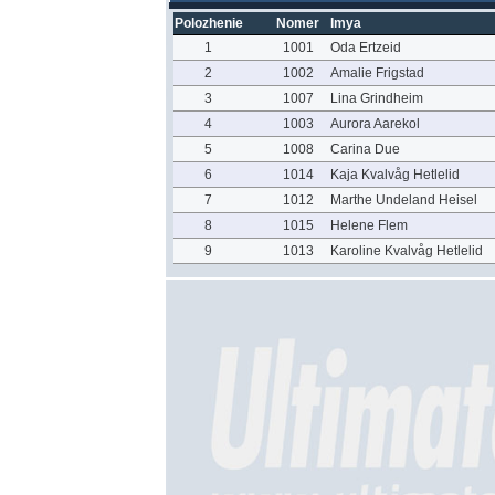
Polozhenie
Nomer
Imya
1
1001
Oda Ertzeid
2
1002
Amalie Frigstad
3
1007
Lina Grindheim
4
1003
Aurora Aarekol
5
1008
Carina Due
6
1014
Kaja Kvalvåg Hetlelid
7
1012
Marthe Undeland Heisel
8
1015
Helene Flem
9
1013
Karoline Kvalvåg Hetlelid