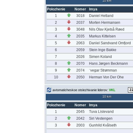
10 km
Polozhenie
Nomer
Imya
1
3018
Daniel Hetland
2
2037
Morten Hermansen
3
3048
Nils Olav Kjetså Røed
4
2035
Markus Kittelsen
5
2063
Daniel Sandvand Omfjord
6
2059
Stein Inge Bakke
7
2026
Simen Koland
8
2070
Hans Jørgen Beckmann
9
2074
¨vegar Strømman
10
2050
Herman Von Der Ohe
avtomaticheskoe otslezhivanie liderov:
VKL
10 km
Polozhenie
Nomer
Imya
1
2045
Tuva Lislevand
2
2042
Siri Vestengen
3
2003
Gunhild Kvålseth