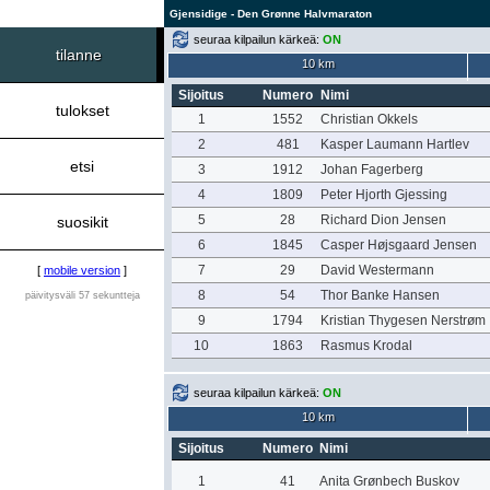
Gjensidige - Den Grønne Halvmaraton
seuraa kilpailun kärkeä:
ON
tilanne
10 km
Sijoitus
Numero
Nimi
tulokset
1
1552
Christian Okkels
2
481
Kasper Laumann Hartlev
etsi
3
1912
Johan Fagerberg
4
1809
Peter Hjorth Gjessing
5
28
Richard Dion Jensen
suosikit
6
1845
Casper Højsgaard Jensen
7
29
David Westermann
[
mobile version
]
8
54
Thor Banke Hansen
päivitysväli 57 sekuntteja
9
1794
Kristian Thygesen Nerstrøm
10
1863
Rasmus Krodal
seuraa kilpailun kärkeä:
ON
10 km
Sijoitus
Numero
Nimi
1
41
Anita Grønbech Buskov