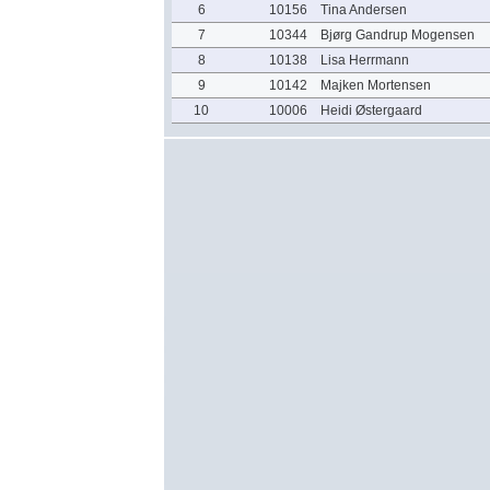
6
10156
Tina Andersen
7
10344
Bjørg Gandrup Mogensen
8
10138
Lisa Herrmann
9
10142
Majken Mortensen
10
10006
Heidi Østergaard