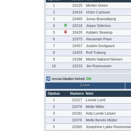
1
10225
Morten Green
2
10416
Victor Carlsson
3
10465
Jonas Bransdbjerg
4
10218
Jeppe Sidenius
5
10420
Asbjørn Skaarup
6
10375
Alexander Prien
7
10457
Joakim Svolgaard
8
10455
Rolf Traberg
9
10186
Martin Højland Nielsen
10
10233
Jim Rasmussen
seuraa kilpailun kärkeä:
ON
2,3 km
Sijoitus
Numero
Nimi
1
10227
Louise Lund
2
10378
Mette Willer
3
10181
Asta Lunde Larsen
4
10376
Mette Bendix Müller
5
10365
Josephine Lykke Rasmusse