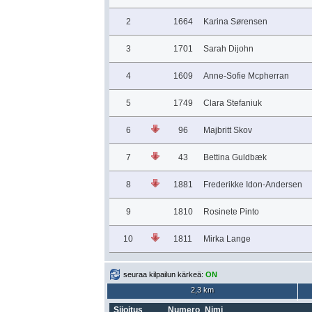
2
1664
Karina Sørensen
3
1701
Sarah Dijohn
4
1609
Anne-Sofie Mcpherran
5
1749
Clara Stefaniuk
6
96
Majbritt Skov
7
43
Bettina Guldbæk
8
1881
Frederikke Idon-Andersen
9
1810
Rosinete Pinto
10
1811
Mirka Lange
seuraa kilpailun kärkeä:
ON
2,3 km
Sijoitus
Numero
Nimi