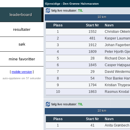
Gjensidige - Den Grønne Halvmaraton
følg live resultater:
TIL
leaderboard
10 km
Plass
Start Nr
Navn
resultater
1
1552
Christian Okkel
2
481
Kasper Laumann
søk
3
1912
Johan Fagerbe
4
1809
Peter Hjorth Gj
5
28
Richard Dion J
mine favoritter
6
1845
Casper Højsga
7
29
David Westerm
[
mobile version
]
8
54
Thor Banke Ha
auto-oppdatere om 57 sekunder
9
1794
Kristian Thyge
10
1863
Rasmus Krodal
følg live resultater:
TIL
10 km
Plass
Start Nr
Navn
1
41
Anita Grønbech