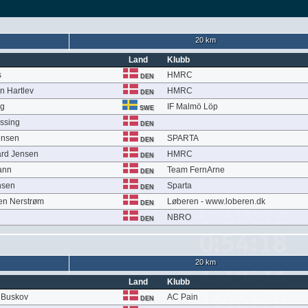
20 km
Land
Klubb
s
HMRC
DEN
 Hartlev
HMRC
DEN
rg
IF Malmö Löp
SWE
essing
DEN
ensen
SPARTA
DEN
ard Jensen
HMRC
DEN
ann
Team FernArne
DEN
nsen
Sparta
DEN
sen Nerstrøm
Løberen - www.loberen.dk
DEN
NBRO
DEN
20 km
Land
Klubb
 Buskov
AC Pain
DEN