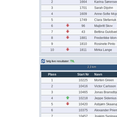
2
1664
Karina Sørense
3
1701
Sarah Dijohn
4
1609
Anne-Sofie Mcp
5
1749
Clara Stefaniuk
6
96
Majbritt Skov
7
43
Bettina Guldbæ
8
1881
Frederikke Ido
9
1810
Rosinete Pinto
10
1811
Mirka Lange
følg live resultater:
TIL
2,3 km
Plass
Start Nr
Navn
1
10225
Morten Green
2
10416
Victor Carlsson
3
10465
Jonas Bransdbj
4
10218
Jeppe Sidenius
5
10420
Asbjørn Skaaru
6
10375
Alexander Prie
7
10457
Joakim Svolgaa