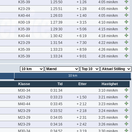
K35-39
1:25:50
+ 1:26
4:05 min/km
K23-29
1:25:51
+ 1:28
4:05 min/km
K40-44
1:26:03
+ 1:40
4:05 min/km
K00-19
1:27:39
+ 3:15
4:10 min/km
K35-39
1:29:30
+ 5:06
4:15 min/km
K40-44
1:30:42
+ 6:19
4:18 min/km
K23-29
1:31:54
+ 7:30
4:22 min/km
K35-39
1:33:23
+ 8:59
4:26 min/km
K35-39
1:33:24
+ 9:01
4:26 min/km
10 km
Klasse
Tid
Etter
Hastighet
M30-34
0:31:34
3:10 min/km
M23-29
0:33:23
+ 1:50
3:21 min/km
M40-44
0:33:45
+ 2:12
3:23 min/km
M23-29
0:33:52
+ 2:18
3:24 min/km
M23-29
0:34:05
+ 2:31
3:25 min/km
M23-29
0:34:16
+ 2:42
3:26 min/km
M30-34
0:34:52
+ 3:19
3:30 min/km