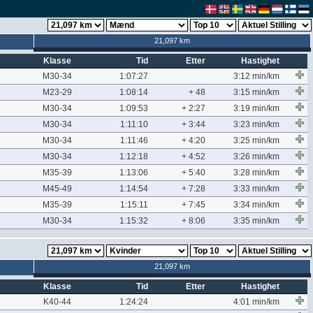
21,097 km
Klasse
Tid
Etter
Hastighet
M30-34
1:07:27
3:12 min/km
M23-29
1:08:14
+ 48
3:15 min/km
M30-34
1:09:53
+ 2:27
3:19 min/km
M30-34
1:11:10
+ 3:44
3:23 min/km
M30-34
1:11:46
+ 4:20
3:25 min/km
M30-34
1:12:18
+ 4:52
3:26 min/km
M35-39
1:13:06
+ 5:40
3:28 min/km
M45-49
1:14:54
+ 7:28
3:33 min/km
M35-39
1:15:11
+ 7:45
3:34 min/km
M30-34
1:15:32
+ 8:06
3:35 min/km
21,097 km
Klasse
Tid
Etter
Hastighet
K40-44
1:24:24
4:01 min/km