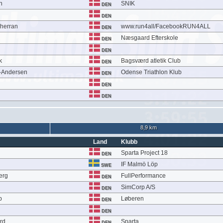
n
SNIK
DEN
DEN
herran
www.run4all/FacebookRUN4ALL
DEN
Næsgaard Efterskole
DEN
DEN
k
Bagsværd atletik Club
DEN
n-Andersen
Odense Triathlon Klub
DEN
DEN
DEN
8,9 km
Land
Klubb
Sparta Project 18
DEN
IF Malmö Löp
SWE
erg
FullPerformance
DEN
SimCorp A/S
DEN
p
Løberen
DEN
n
DEN
rd
Sparta
DEN