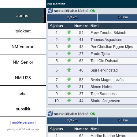
NM maraton
seuraa kilpailun kärkeä:
ON
tilanne
2,3 km
5,3 km
Sijoitus
Numero
Nimi
tulokset
1
54
Frew Zenebe Brkineh
2
41
Thomas Asgautsen
NM Veteran
3
48
Per Christian Eggen Mjøs
4
27
Frode Tjelta
5
63
Tom Ole Dalsrud
NM Senior
6
40
Sjur Ferkingstad
NM U23
7
53
Svein Magne Løvås
8
31
Simen Holvik
etsi
9
37
Terje Sandness
10
44
Sindre Jørgensen
suosikit
seuraa kilpailun kärkeä:
ON
2,3 km
5,3 km
[
mobile version
]
Sijoitus
Numero
Nimi
päivitysväli 57 sekuntteja
1
62
Marthe Katrine Myhre