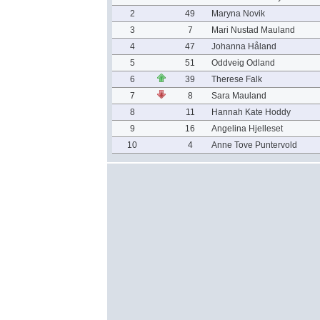
2
49
Maryna Novik
3
7
Mari Nustad Mauland
4
47
Johanna Håland
5
51
Oddveig Odland
6
39
Therese Falk
7
8
Sara Mauland
8
11
Hannah Kate Hoddy
9
16
Angelina Hjelleset
10
4
Anne Tove Puntervold