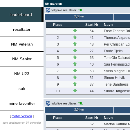
NM maraton
følg live resultater:
TIL
leaderboard
2,3 km
Plass
Start Nr
Navn
resultater
1
54
Frew Zenebe Br
2
41
Thomas Asgaut
NM Veteran
3
48
Per Christian E
4
27
Frode Tjelta
5
63
Tom Ole Dalsru
NM Senior
6
40
Sjur Ferkingstad
7
53
Svein Magne Lø
NM U23
8
31
Simen Holvik
9
37
Terje Sandness
søk
10
44
Sindre Jørgens
mine favoritter
følg live resultater:
TIL
2,3 km
[
mobile version
]
Plass
Start Nr
Navn
auto-oppdatere om 57 sekunder
1
62
Marthe Katrine 