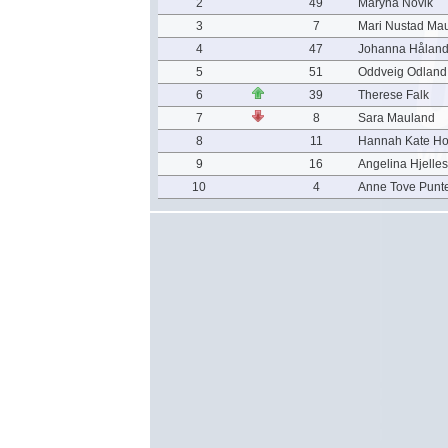
2
49
Maryna Novik
3
7
Mari Nustad Ma
4
47
Johanna Hålan
5
51
Oddveig Odland
6
39
Therese Falk
7
8
Sara Mauland
8
11
Hannah Kate H
9
16
Angelina Hjelles
10
4
Anne Tove Punte