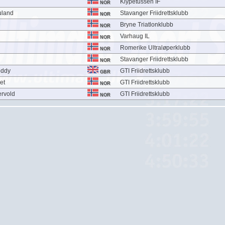
Klypetussen IF
NOR
uland
Stavanger Friidrettsklubb
NOR
d
Bryne Triatlonklubb
NOR
Varhaug IL
NOR
Romerike Ultraløperklubb
NOR
Stavanger Friidrettsklubb
NOR
oddy
GTI Friidrettsklubb
GBR
et
GTI Friidrettsklubb
NOR
rvold
GTI Friidrettsklubb
NOR