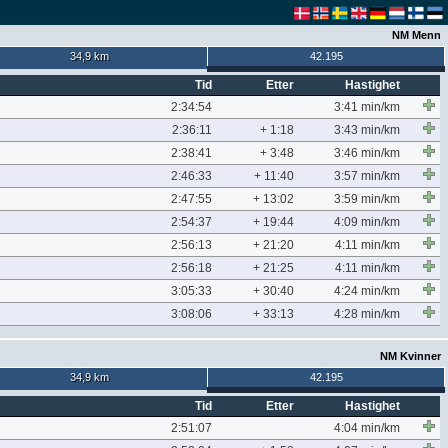
NM Menn
34,9 km
42.195
Tid
Etter
Hastighet
2:34:54
3:41 min/km
2:36:11
+ 1:18
3:43 min/km
2:38:41
+ 3:48
3:46 min/km
2:46:33
+ 11:40
3:57 min/km
2:47:55
+ 13:02
3:59 min/km
2:54:37
+ 19:44
4:09 min/km
2:56:13
+ 21:20
4:11 min/km
2:56:18
+ 21:25
4:11 min/km
3:05:33
+ 30:40
4:24 min/km
3:08:06
+ 33:13
4:28 min/km
NM Kvinner
34,9 km
42.195
Tid
Etter
Hastighet
2:51:07
4:04 min/km