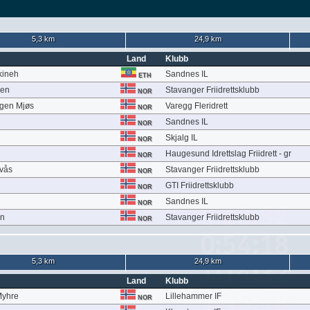
5,3 km
24,9 km
Land
Klubb
kineh
Sandnes IL
ETH
sen
Stavanger Friidrettsklubb
NOR
ggen Mjøs
Varegg Fleridrett
NOR
Sandnes IL
NOR
d
Skjalg IL
NOR
Haugesund Idrettslag Friidrett - gr
NOR
vås
Stavanger Friidrettsklubb
NOR
GTI Friidrettsklubb
NOR
Sandnes IL
NOR
en
Stavanger Friidrettsklubb
NOR
5,3 km
24,9 km
Land
Klubb
Myhre
Lillehammer IF
NOR