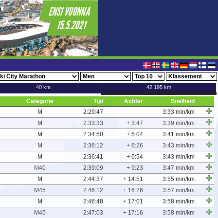
40 km
42,195 km
Categorie
Tijd
Achter
Snelheid
M
2:29:47
3:33 min/km
M
2:33:33
+ 3:47
3:39 min/km
M
2:34:50
+ 5:04
3:41 min/km
M
2:36:12
+ 6:26
3:43 min/km
M
2:36:41
+ 6:54
3:43 min/km
M40
2:39:09
+ 9:23
3:47 min/km
M
2:44:37
+ 14:51
3:55 min/km
M45
2:46:12
+ 16:26
3:57 min/km
M
2:46:48
+ 17:01
3:58 min/km
M45
2:47:03
+ 17:16
3:58 min/km