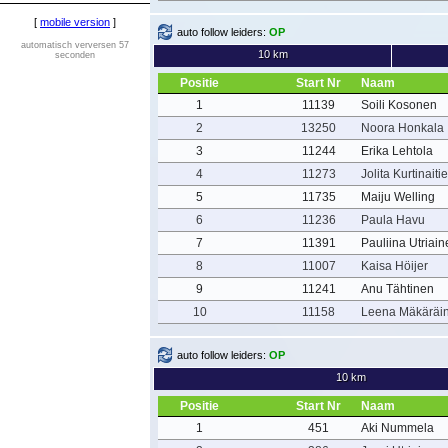
[
mobile version
]
auto follow leiders:
OP
automatisch verversen 57
10 km
seconden
Positie
Start Nr
Naam
1
11139
Soili Kosonen
2
13250
Noora Honkala
3
11244
Erika Lehtola
4
11273
Jolita Kurtinaiti
5
11735
Maiju Welling
6
11236
Paula Havu
7
11391
Pauliina Utriai
8
11007
Kaisa Höijer
9
11241
Anu Tähtinen
10
11158
Leena Mäkäräi
auto follow leiders:
OP
10 km
Positie
Start Nr
Naam
1
451
Aki Nummela