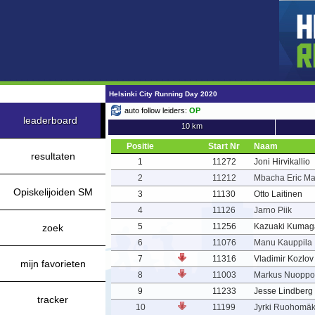
Helsinki City Running Day 2020
auto follow leiders:
OP
leaderboard
10 km
Positie
Start Nr
Naam
resultaten
1
11272
Joni Hirvikallio
2
11212
Mbacha Eric M
Opiskelijoiden SM
3
11130
Otto Laitinen
4
11126
Jarno Piik
5
11256
Kazuaki Kumag
zoek
6
11076
Manu Kauppila
7
11316
Vladimir Kozlov
mijn favorieten
8
11003
Markus Nuopp
9
11233
Jesse Lindberg
tracker
10
11199
Jyrki Ruohomäk