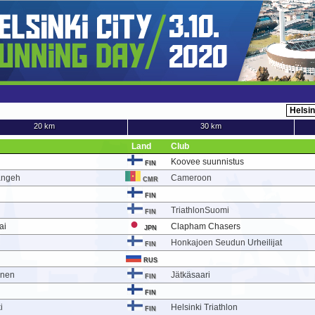
20 km
30 km
Land
Club
Koovee suunnistus
FIN
angeh
Cameroon
CMR
FIN
TriathlonSuomi
FIN
ai
Clapham Chasers
JPN
Honkajoen Seudun Urheilijat
FIN
RUS
onen
Jätkäsaari
FIN
FIN
i
Helsinki Triathlon
FIN