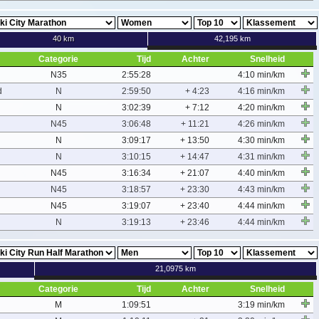
40 km
42,195 km
Categorie
Tijd
Achter
Snelheid
N35
2:55:28
4:10 min/km
d
N
2:59:50
+ 4:23
4:16 min/km
N
3:02:39
+ 7:12
4:20 min/km
N45
3:06:48
+ 11:21
4:26 min/km
N
3:09:17
+ 13:50
4:30 min/km
N
3:10:15
+ 14:47
4:31 min/km
N45
3:16:34
+ 21:07
4:40 min/km
N45
3:18:57
+ 23:30
4:43 min/km
N45
3:19:07
+ 23:40
4:44 min/km
N
3:19:13
+ 23:46
4:44 min/km
21,0975 km
Categorie
Tijd
Achter
Snelheid
M
1:09:51
3:19 min/km