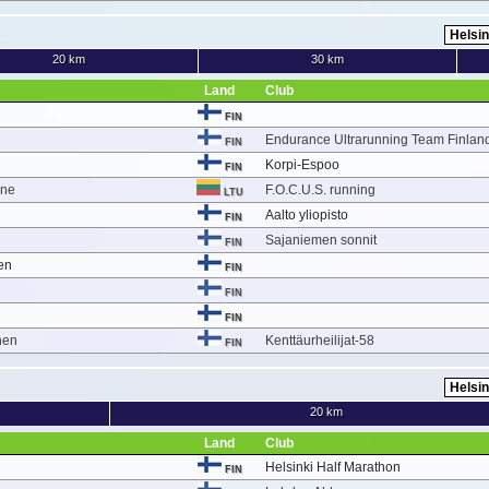
20 km
30 km
Land
Club
FIN
Endurance Ultrarunning Team Finlan
FIN
Korpi-Espoo
FIN
ene
F.O.C.U.S. running
LTU
Aalto yliopisto
FIN
Sajaniemen sonnit
FIN
nen
FIN
FIN
FIN
nen
Kenttäurheilijat-58
FIN
20 km
Land
Club
Helsinki Half Marathon
FIN