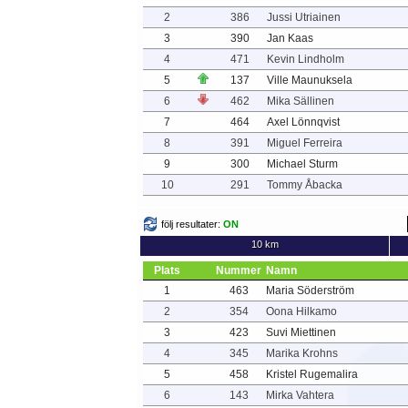
2
386
Jussi Utriainen
3
390
Jan Kaas
4
471
Kevin Lindholm
5
137
Ville Maunuksela
6
462
Mika Sällinen
7
464
Axel Lönnqvist
8
391
Miguel Ferreira
9
300
Michael Sturm
10
291
Tommy Åbacka
följ resultater:
ON
10 km
Plats
Nummer
Namn
1
463
Maria Söderström
2
354
Oona Hilkamo
3
423
Suvi Miettinen
4
345
Marika Krohns
5
458
Kristel Rugemalira
6
143
Mirka Vahtera