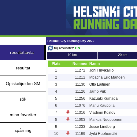
Helsinki City Running Day 2020
följ resultater:
ON
resultattavla
10 km
20 km
Plats
Nummer
Namn
resultat
1
11272
Joni Hirvikallio
2
11212
Mbacha Eric Mangeh
Opiskelijoiden SM
3
11130
Otto Laitinen
4
11126
Jarno Piik
5
11256
Kazuaki Kumagai
sök
6
11076
Manu Kauppila
7
11316
Vladimir Kozlov
mina favoriter
8
11003
Markus Nuopponen
9
11233
Jesse Lindberg
spårning
10
11199
Jyrki Ruohomäki