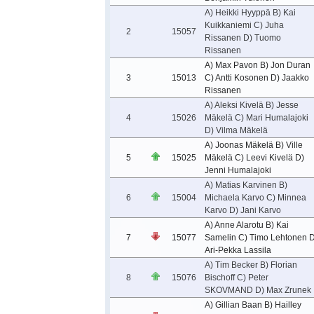
A) Heikki Hyyppä B) Kai
Kuikkaniemi C) Juha
2
15057
Rissanen D) Tuomo
Rissanen
A) Max Pavon B) Jon Duran
3
15013
C) Antti Kosonen D) Jaakko
Rissanen
A) Aleksi Kivelä B) Jesse
4
15026
Mäkelä C) Mari Humalajoki
D) Vilma Mäkelä
A) Joonas Mäkelä B) Ville
5
15025
Mäkelä C) Leevi Kivelä D)
Jenni Humalajoki
A) Matias Karvinen B)
6
15004
Michaela Karvo C) Minnea
Karvo D) Jani Karvo
A) Anne Alarotu B) Kai
7
15077
Samelin C) Timo Lehtonen D
Ari-Pekka Lassila
A) Tim Becker B) Florian
8
15076
Bischoff C) Peter
SKOVMAND D) Max Zrunek
A) Gillian Baan B) Hailley