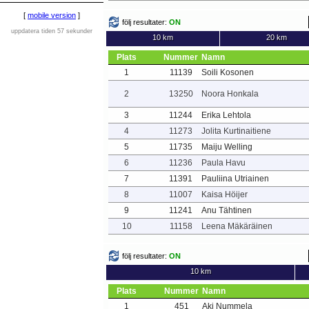
[
mobile version
]
följ resultater:
ON
uppdatera tiden 57 sekunder
10 km
20 km
Plats
Nummer
Namn
1
11139
Soili Kosonen
2
13250
Noora Honkala
3
11244
Erika Lehtola
4
11273
Jolita Kurtinaitiene
5
11735
Maiju Welling
6
11236
Paula Havu
7
11391
Pauliina Utriainen
8
11007
Kaisa Höijer
9
11241
Anu Tähtinen
10
11158
Leena Mäkäräinen
följ resultater:
ON
10 km
Plats
Nummer
Namn
1
451
Aki Nummela