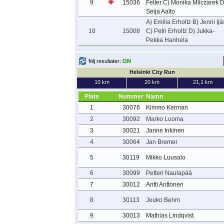
9
15036
Felter C) Monika Milczarek D
Seija Aalto
A) Emilia Erholtz B) Jenni Ijä
10
15008
C) Petri Erholtz D) Jukka-
Pekka Hanhela
följ resultater:
ON
Helsinki City Run
10 km
20 km
21,1 km
Plats
Nummer
Namn
1
30076
Kimmo Kerman
2
30092
Marko Luoma
3
30021
Janne Inkinen
4
30064
Jan Bremer
5
30119
Mikko Luusalo
6
30099
Petteri Naulapää
7
30012
Antti Anttonen
8
30113
Jouko Behm
9
30013
Mathias Lindqvist