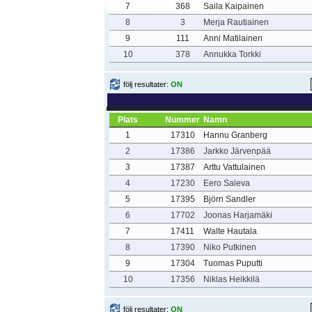
7
368
Saila Kaipainen
8
3
Merja Rautiainen
9
111
Anni Matilainen
10
378
Annukka Torkki
följ resultater:
ON
Plats
Nummer
Namn
1
17310
Hannu Granberg
2
17386
Jarkko Järvenpää
3
17387
Arttu Vattulainen
4
17230
Eero Saleva
5
17395
Björn Sandler
6
17702
Joonas Harjamäki
7
17411
Walte Hautala
8
17390
Niko Putkinen
9
17304
Tuomas Puputti
10
17356
Niklas Heikkilä
följ resultater:
ON