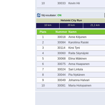
10
30033
Kevin Hii
följ resultater:
ON
Helsinki City Run
10 km
20 km
21,1 km
Plats
Nummer
Namn
1
30018
Anne Kiljunen
2
30084
Karoliina Raiski
3
30114
Kirsi Tyni
4
30060
Raita Säynäjoki
5
30068
Elina Mäkinen
6
30075
Anna Haapanen
7
30024
Sari Lintula
8
30044
Pia Nykänen
9
30049
Johanna Halvari
10
30081
Maria Holopainen