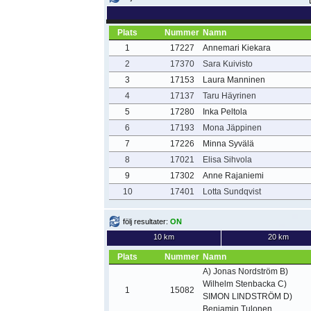
Plats
Nummer
Namn
1
17227
Annemari Kiekara
2
17370
Sara Kuivisto
3
17153
Laura Manninen
4
17137
Taru Häyrinen
5
17280
Inka Peltola
6
17193
Mona Jäppinen
7
17226
Minna Syvälä
8
17021
Elisa Sihvola
9
17302
Anne Rajaniemi
10
17401
Lotta Sundqvist
följ resultater:
ON
10 km
20 km
Plats
Nummer
Namn
A) Jonas Nordström B)
Wilhelm Stenbacka C)
1
15082
SIMON LINDSTRÖM D)
Benjamin Tulonen