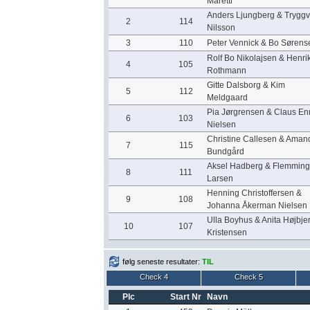
Maretti
Anders Ljungberg & Trygg
2
114
Nilsson
3
110
Peter Vennick & Bo Sørens
Rolf Bo Nikolajsen & Henri
4
105
Rothmann
Gitte Dalsborg & Kim
5
112
Meldgaard
Pia Jørgrensen & Claus En
6
103
Nielsen
Christine Callesen & Aman
7
115
Bundgård
Aksel Hadberg & Flemming
8
111
Larsen
Henning Christoffersen &
9
108
Johanna Åkerman Nielsen
Ulla Boyhus & Anita Højbje
10
107
Kristensen
følg seneste resultater:
TIL
Check 4
Check 5
Plc
Start Nr
Navn