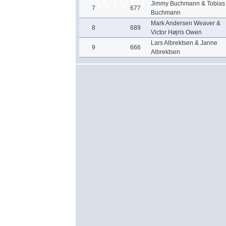
Jimmy Buchmann & Tobias
7
677
Buchmann
Mark Andersen Weaver &
8
689
Victor Højris Owen
Lars Albrektsen & Janne
9
666
Albrektsen