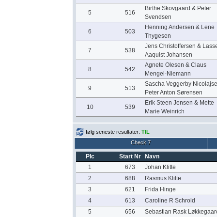
Birthe Skovgaard & Peter
5
516
Svendsen
Henning Andersen & Lene
6
503
Thygesen
Jens Christoffersen & Lass
7
538
Aaquist Johansen
Agnete Olesen & Claus
8
542
Mengel-Niemann
Sascha Veggerby Nicolajs
9
513
Peter Anton Sørensen
Erik Steen Jensen & Mette
10
539
Marie Weinrich
følg seneste resultater:
TIL
Check 7
Plc
Start Nr
Navn
1
673
Johan Klitte
2
688
Rasmus Klitte
3
621
Frida Hinge
4
613
Caroline R Schrold
5
656
Sebastian Rask Løkkegaar