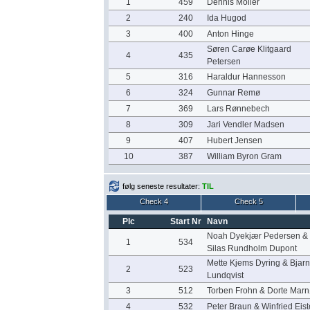
1
459
Dennis Möller
2
240
Ida Hugod
3
400
Anton Hinge
Søren Carøe Klitgaard
4
435
Petersen
5
316
Haraldur Hannesson
6
324
Gunnar Remø
7
369
Lars Rønnebech
8
309
Jari Vendler Madsen
9
407
Hubert Jensen
10
387
William Byron Gram
følg seneste resultater:
TIL
Check 4
Check 5
Plc
Start Nr
Navn
Noah Dyekjær Pedersen &
1
534
Silas Rundholm Dupont
Mette Kjems Dyring & Bjar
2
523
Lundqvist
3
512
Torben Frohn & Dorte Marn
4
532
Peter Braun & Winfried Eist