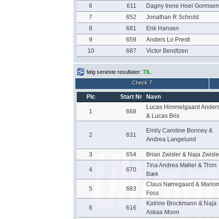
6
611
Dagny Irene Hoel Gormsen
7
652
Jonathan R Schrold
8
681
Erik Hansen
9
659
Anders Lo Presti
10
687
Victor Bendtzen
følg seneste resultater:
TIL
Check 7
Plc
Start Nr
Navn
Lucas Himmelgaard Ander
1
668
& Lucas Brix
Emily Caroline Bonney &
2
631
Andrea Langelund
3
654
Brian Zwisler & Naja Zwisle
Tina Andrea Møller & Thim
4
670
Bæk
Claus Nørregaard & Mario
5
683
Foss
Katrine Brockmann & Naja
6
616
Askaa Moon