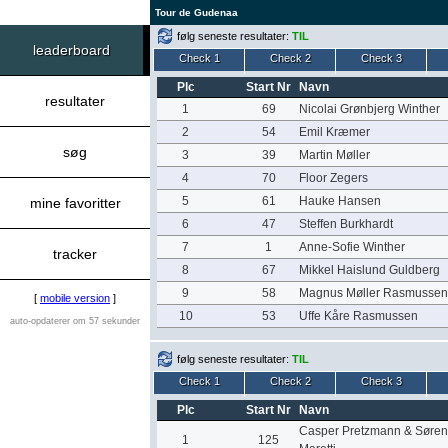
Tour de Gudenaa
følg seneste resultater:
TIL
leaderboard
Check 1
Check 2
Check 3
Plc
Start Nr
Navn
resultater
1
69
Nicolai Grønbjerg Winther
2
54
Emil Kræmer
søg
3
39
Martin Møller
4
70
Floor Zegers
5
61
Hauke Hansen
mine favoritter
6
47
Steffen Burkhardt
7
1
Anne-Sofie Winther
tracker
8
67
Mikkel Haislund Guldberg
9
58
Magnus Møller Rasmussen
[
mobile version
]
10
53
Uffe Kåre Rasmussen
auto-opdaterer om 57 sekunder
følg seneste resultater:
TIL
Check 1
Check 2
Check 3
Plc
Start Nr
Navn
Casper Pretzmann & Søren
1
125