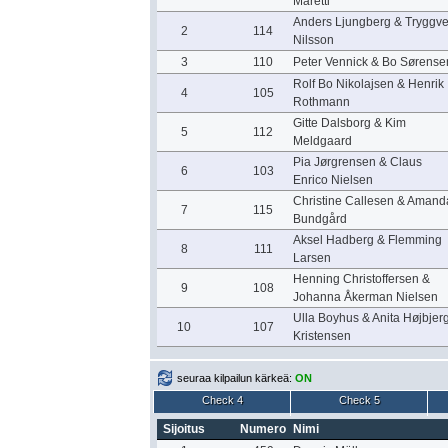
Maretti
Anders Ljungberg & Tryggv
2
114
Nilsson
3
110
Peter Vennick & Bo Sørense
Rolf Bo Nikolajsen & Henrik
4
105
Rothmann
Gitte Dalsborg & Kim
5
112
Meldgaard
Pia Jørgrensen & Claus
6
103
Enrico Nielsen
Christine Callesen & Amand
7
115
Bundgård
Aksel Hadberg & Flemming
8
111
Larsen
Henning Christoffersen &
9
108
Johanna Åkerman Nielsen
Ulla Boyhus & Anita Højbjer
10
107
Kristensen
seuraa kilpailun kärkeä:
ON
Check 4
Check 5
Sijoitus
Numero
Nimi