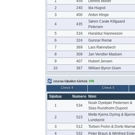
1
459
Dennis Möller
2
240
Ida Hugod
3
400
Anton Hinge
Søren Carøe Klitgaard
4
435
Petersen
5
316
Haraldur Hannesson
6
324
Gunnar Remø
7
369
Lars Rønnebech
8
309
Jari Vendler Madsen
9
407
Hubert Jensen
10
387
William Byron Gram
seuraa kilpailun kärkeä:
ON
Check 4
Check 5
Sijoitus
Numero
Nimi
Noah Dyekjær Pedersen &
1
534
Silas Rundholm Dupont
Mette Kjems Dyring & Bjarn
2
523
Lundqvist
3
512
Torben Frohn & Dorte Marnø
4
532
Peter Braun & Winfried Eiste