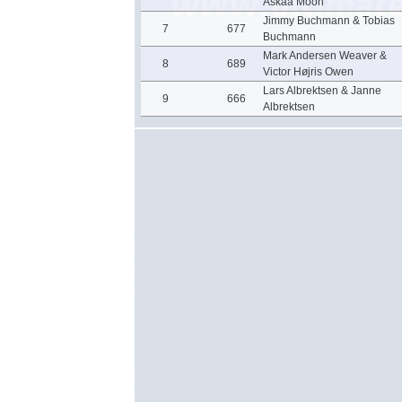
Askaa Moon
Jimmy Buchmann & Tobias
7
677
Buchmann
Mark Andersen Weaver &
8
689
Victor Højris Owen
Lars Albrektsen & Janne
9
666
Albrektsen