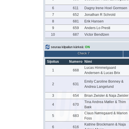
6
611
Dagny Irene Hoel Gormsen
7
652
Jonathan R Schrold
8
681
Erik Hansen
9
659
Anders Lo Presti
10
687
Victor Bendtzen
seuraa kilpailun kärkeä:
ON
Check 7
Sijoitus
Numero
Nimi
Lucas Himmelgaard
1
668
Andersen & Lucas Brix
Emily Caroline Bonney &
2
631
Andrea Langelund
3
654
Brian Zwisler & Naja Zwisler
Tina Andrea Møller & Thim
4
670
Bæk
Claus Nørregaard & Marion
5
683
Foss
Katrine Brockmann & Naja
6
616