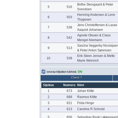
Birthe Skovgaard & Peter
5
516
Svendsen
Henning Andersen & Lene
6
503
Thygesen
Jens Christoffersen & Lasse
7
538
Aaquist Johansen
Agnete Olesen & Claus
8
542
Mengel-Niemann
Sascha Veggerby Nicolajse
9
513
& Peter Anton Sørensen
Erik Steen Jensen & Mette
10
539
Marie Weinrich
seuraa kilpailun kärkeä:
ON
Check 7
Sijoitus
Numero
Nimi
1
673
Johan Klitte
2
688
Rasmus Klitte
3
621
Frida Hinge
4
613
Caroline R Schrold
5
656
Sebastian Rask Løkkegaard