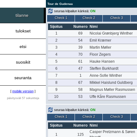
Tour de Gudenaa
seuraa kilpailun kärkeä:
ON
tilanne
Check 1
Check 2
Check 3
Sijoitus
Numero
Nimi
tulokset
1
69
Nicolai Grønbjerg Winther
2
54
Emil Kræmer
etsi
3
39
Martin Møller
4
70
Floor Zegers
5
61
Hauke Hansen
suosikit
6
47
Steffen Burkhardt
7
1
Anne-Sofie Winther
seuranta
8
67
Mikkel Haislund Guldberg
9
58
Magnus Møller Rasmussen
[
mobile version
]
10
53
Uffe Kåre Rasmussen
päivitysväli 57 sekuntteja
seuraa kilpailun kärkeä:
ON
Check 1
Check 2
Check 3
Sijoitus
Numero
Nimi
Casper Pretzmann & Søren
1
125