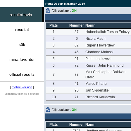
Petra Desert Marathon 2019
följ resultater:
ON
resultattavla
Plats
Nummer
Namn
resultat
1
87
Habeeballah Torsun Eniazy
2
6
Nicola Magri
sök
3
62
Rupert Flowerdew
4
45
Giordano Malossi
5
91
Piotr Lesniowski
mina favoriter
6
72
Russell John Hammond
Max Christopher Baldwin
official results
7
73
Orero
8
41
Marco Pfrang
[
mobile version
]
9
90
Jan Skjoensfjell
uppdatera tiden 57 sekunder
10
71
Richard Kaudewitz
följ resultater:
ON
Plats
Nummer
Namn