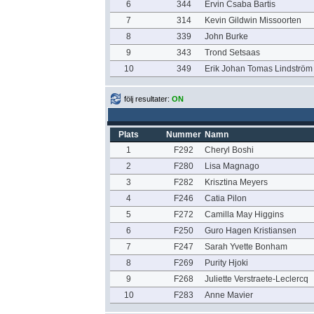
6
344
Ervin Csaba Bartis
7
314
Kevin Gildwin Missoorten
8
339
John Burke
9
343
Trond Setsaas
10
349
Erik Johan Tomas Lindström
följ resultater:
ON
Plats
Nummer
Namn
1
F292
Cheryl Boshi
2
F280
Lisa Magnago
3
F282
Krisztina Meyers
4
F246
Catia Pilon
5
F272
Camilla May Higgins
6
F250
Guro Hagen Kristiansen
7
F247
Sarah Yvette Bonham
8
F269
Purity Hjoki
9
F268
Juliette Verstraete-Leclercq
10
F283
Anne Mavier