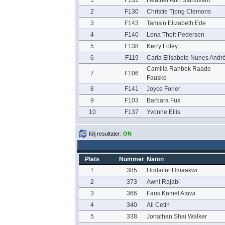
1
F131
Heather Ann Sturdivant
2
F130
Christie Tjong Clemons
3
F143
Tamsin Elizabeth Ede
4
F140
Lena Thoft-Pedersen
5
F138
Kerry Foley
6
F119
Carla Elisabete Nunes Andr
Camilla Rahbek Raade
7
F106
Fauske
8
F141
Joyce Forier
9
F103
Barbara Fux
10
F137
Yvonne Ellis
följ resultater:
ON
Plats
Nummer
Namn
1
385
Hodaifar Hmaakwi
2
373
Awni Rajabi
3
366
Faris Kamel Atawi
4
340
Ali Cetin
5
338
Jonathan Shai Walker