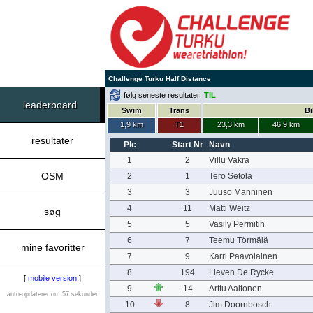
Challenge Turku Half Distance
følg seneste resultater:
TIL
leaderboard
Swim
Trans
Bi
1,9 km
T1
23,3 km
46,9 km
resultater
Plc
Start Nr
Navn
1
2
Villu Vakra
OSM
2
1
Tero Setola
3
3
Juuso Manninen
4
11
Matti Weitz
søg
5
5
Vasily Permitin
6
7
Teemu Törmälä
mine favoritter
7
9
Karri Paavolainen
8
194
Lieven De Rycke
[
mobile version
]
9
14
Arttu Aaltonen
auto-opdaterer om 57 sekunder
10
8
Jim Doornbosch