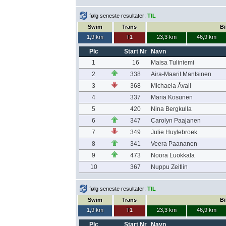
følg seneste resultater:
TIL
Swim
Trans
Bi
1,9 km
T1
23,3 km
46,9 km
Plc
Start Nr
Navn
1
16
Maisa Tuliniemi
2
338
Aira-Maarit Mantsinen
3
368
Michaela Åvall
4
337
Maria Kosunen
5
420
Nina Bergkulla
6
347
Carolyn Paajanen
7
349
Julie Huylebroek
8
341
Veera Paananen
9
473
Noora Luokkala
10
367
Nuppu Zeitlin
følg seneste resultater:
TIL
Swim
Trans
Bi
1,9 km
T1
23,3 km
46,9 km
Plc
Start Nr
Navn