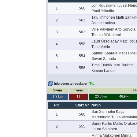
Jori Ruuskanen Jussi Heir
1
560
Pauli Ylikotila
Tatu Immonen Matti Sankin
2
563
Janne Laakso
Ville Päivinen Arto Sorvoja
3
562
Teemu Mäkiniemi
Lauri Özsolagay Matti Rous
4
558
Timo Veirto
Santeri Saarela Matias Mel
5
554
Severi Saarela
Timo Erkkilä Jere Teräntö
6
556
Kimmo Landell
følg seneste resultater:
TIL
Swim
Trans
Bi
1,9 km
T1
23,3 km
46,9 km
Plc
Start Nr
Navn
Sari Stenholm Katja
1
566
Merenluoto Tuula Vesalain
Sanni Karhu Mailis Orakosk
2
555
Laura Soininen
Minna Makkonen Minna