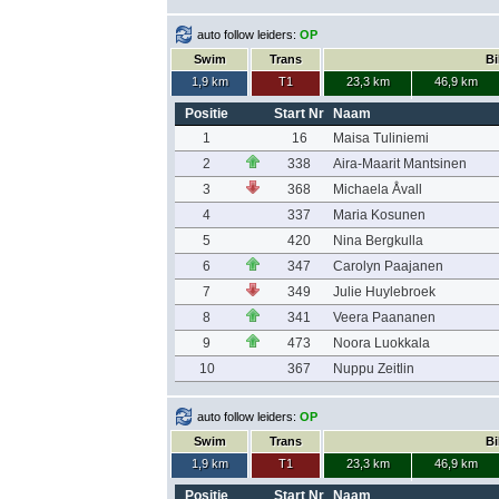
auto follow leiders:
OP
Swim
Trans
Bi
1,9 km
T1
23,3 km
46,9 km
Positie
Start Nr
Naam
1
16
Maisa Tuliniemi
2
338
Aira-Maarit Mantsinen
3
368
Michaela Åvall
4
337
Maria Kosunen
5
420
Nina Bergkulla
6
347
Carolyn Paajanen
7
349
Julie Huylebroek
8
341
Veera Paananen
9
473
Noora Luokkala
10
367
Nuppu Zeitlin
auto follow leiders:
OP
Swim
Trans
Bi
1,9 km
T1
23,3 km
46,9 km
Positie
Start Nr
Naam