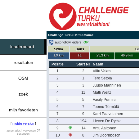
Challenge Turku Half Distance
auto follow leiders:
OP
leaderboard
Swim
Trans
Bi
1,9 km
T1
23,3 km
46,9 km
resultaten
Positie
Start Nr
Naam
1
2
Villu Vakra
OSM
2
1
Tero Setola
3
3
Juuso Manninen
4
11
Matti Weitz
zoek
5
5
Vasily Permitin
6
7
Teemu Törmälä
mijn favorieten
7
9
Karri Paavolainen
8
194
Lieven De Rycke
[
mobile version
]
9
14
Arttu Aaltonen
automatisch verversen 57
seconden
10
8
Jim Doornbosch