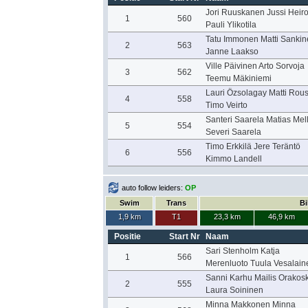
Jori Ruuskanen Jussi Heir
1
560
Pauli Ylikotila
Tatu Immonen Matti Sankin
2
563
Janne Laakso
Ville Päivinen Arto Sorvoja
3
562
Teemu Mäkiniemi
Lauri Özsolagay Matti Rous
4
558
Timo Veirto
Santeri Saarela Matias Mel
5
554
Severi Saarela
Timo Erkkilä Jere Teräntö
6
556
Kimmo Landell
auto follow leiders:
OP
Swim
Trans
Bi
1,9 km
T1
23,3 km
46,9 km
Positie
Start Nr
Naam
Sari Stenholm Katja
1
566
Merenluoto Tuula Vesalain
Sanni Karhu Mailis Orakosk
2
555
Laura Soininen
Minna Makkonen Minna