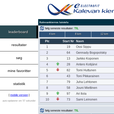
Kalevankierros luistelu
følg seneste resultater:
TIL
leaderboard
4 km
8 km
12 km
Plc
Start Nr
Navn
resultater
1
19
Ossi Sippu
2
64
Gennady Bogopolskiy
søg
3
13
Jarkko Koponen
4
28
Antero Kotijärvi
5
82
Tomi Huttunen
mine favoritter
6
43
Toni Pikkarainen
7
79
Juha Lehtonen
statistik
8
58
Jouni Miettinen
9
97
Ari Ilola
[
mobile version
]
10
73
Sami Leinonen
auto-opdaterer om 57 sekunder
følg seneste resultater:
TIL