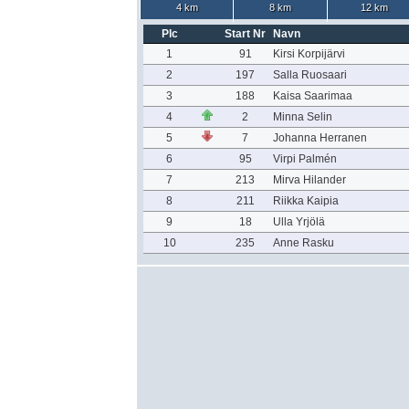
4 km
8 km
12 km
Plc
Start Nr
Navn
1
91
Kirsi Korpijärvi
2
197
Salla Ruosaari
3
188
Kaisa Saarimaa
4
2
Minna Selin
5
7
Johanna Herranen
6
95
Virpi Palmén
7
213
Mirva Hilander
8
211
Riikka Kaipia
9
18
Ulla Yrjölä
10
235
Anne Rasku