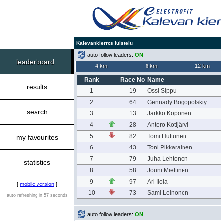
Kalevankierros luistelu
auto follow leaders:
ON
leaderboard
4 km
8 km
12 km
Rank
Race No
Name
results
1
19
Ossi Sippu
2
64
Gennady Bogopolskiy
search
3
13
Jarkko Koponen
4
28
Antero Kotijärvi
5
82
Tomi Huttunen
my favourites
6
43
Toni Pikkarainen
7
79
Juha Lehtonen
statistics
8
58
Jouni Miettinen
9
97
Ari Ilola
[
mobile version
]
10
73
Sami Leinonen
auto refreshing in 57 seconds
auto follow leaders:
ON