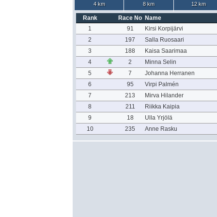
4 km
8 km
12 km
Rank
Race No
Name
1
91
Kirsi Korpijärvi
2
197
Salla Ruosaari
3
188
Kaisa Saarimaa
4
2
Minna Selin
5
7
Johanna Herranen
6
95
Virpi Palmén
7
213
Mirva Hilander
8
211
Riikka Kaipia
9
18
Ulla Yrjölä
10
235
Anne Rasku