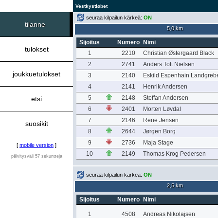
Vestkystløbet
seuraa kilpailun kärkeä:
ON
tilanne
5,0 km
Sijoitus
Numero
Nimi
tulokset
1
2210
Christian Østergaard Black
2
2741
Anders Toft Nielsen
joukkuetulokset
3
2140
Eskild Espenhain Landgreb
4
2141
Henrik Andersen
5
2148
Steffan Andersen
etsi
6
2401
Morten Løvdal
7
2146
Rene Jensen
suosikit
8
2644
Jørgen Borg
9
2736
Maja Stage
[
mobile version
]
10
2149
Thomas Krog Pedersen
päivitysväli 57 sekuntteja
seuraa kilpailun kärkeä:
ON
2,5 km
Sijoitus
Numero
Nimi
1
4508
Andreas Nikolajsen