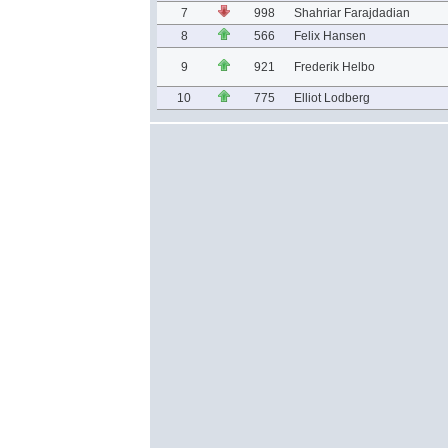
7
998
Shahriar Farajdadian
8
566
Felix Hansen
9
921
Frederik Helbo
10
775
Elliot Lodberg