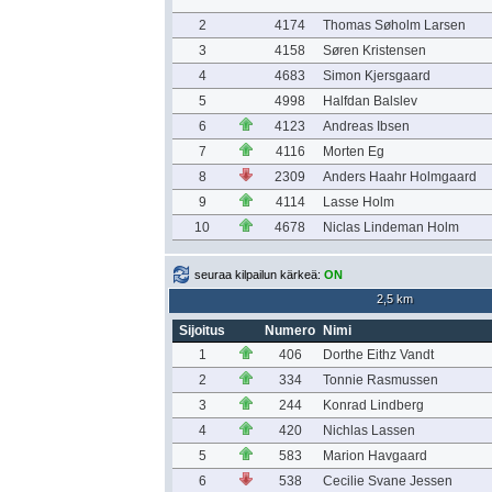
2
4174
Thomas Søholm Larsen
3
4158
Søren Kristensen
4
4683
Simon Kjersgaard
5
4998
Halfdan Balslev
6
4123
Andreas Ibsen
7
4116
Morten Eg
8
2309
Anders Haahr Holmgaard
9
4114
Lasse Holm
10
4678
Niclas Lindeman Holm
seuraa kilpailun kärkeä:
ON
2,5 km
Sijoitus
Numero
Nimi
1
406
Dorthe Eithz Vandt
2
334
Tonnie Rasmussen
3
244
Konrad Lindberg
4
420
Nichlas Lassen
5
583
Marion Havgaard
6
538
Cecilie Svane Jessen