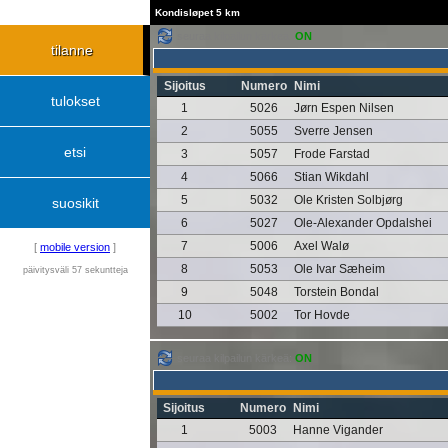
Kondisløpet 5 km
seuraa kilpailun kärkeä:
ON
tilanne
Sijoitus
Numero
Nimi
tulokset
1
5026
Jørn Espen Nilsen
2
5055
Sverre Jensen
etsi
3
5057
Frode Farstad
4
5066
Stian Wikdahl
5
5032
Ole Kristen Solbjørg
suosikit
6
5027
Ole-Alexander Opdalshei
7
5006
Axel Walø
[
mobile version
]
8
5053
Ole Ivar Sæheim
päivitysväli 57 sekuntteja
9
5048
Torstein Bondal
10
5002
Tor Hovde
seuraa kilpailun kärkeä:
ON
Sijoitus
Numero
Nimi
1
5003
Hanne Vigander