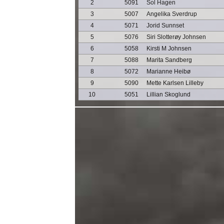
2
5091
Sol Hagen
3
5007
Angelika Sverdrup
4
5071
Jorid Sunnset
5
5076
Siri Slotterøy Johnsen
6
5058
Kirsti M Johnsen
7
5088
Marita Sandberg
8
5072
Marianne Heibø
9
5090
Mette Karlsen Lilleby
10
5051
Lillian Skoglund