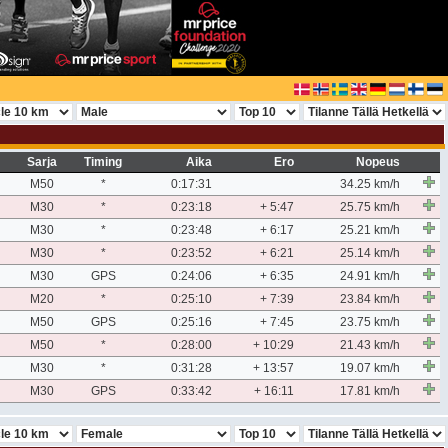
Sarja
Timing
Aika
Ero
Nopeus
M50
*
0:17:31
34.25 km/h
M30
*
0:23:18
+ 5:47
25.75 km/h
M30
*
0:23:48
+ 6:17
25.21 km/h
M30
*
0:23:52
+ 6:21
25.14 km/h
M30
GPS
0:24:06
+ 6:35
24.91 km/h
M20
*
0:25:10
+ 7:39
23.84 km/h
M50
GPS
0:25:16
+ 7:45
23.75 km/h
M50
*
0:28:00
+ 10:29
21.43 km/h
M30
*
0:31:28
+ 13:57
19.07 km/h
M30
GPS
0:33:42
+ 16:11
17.81 km/h