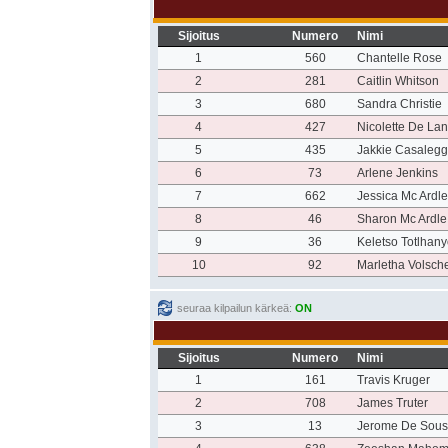
Sijoitus
Numero
Nimi
1
560
Chantelle Rose
2
281
Caitlin Whitson
3
680
Sandra Christie
4
427
Nicolette De La
5
435
Jakkie Casalegg
6
73
Arlene Jenkins
7
662
Jessica Mc Ardle
8
46
Sharon Mc Ardle
9
36
Keletso Totlhan
10
92
Marletha Volsch
seuraa kilpailun kärkeä:
ON
Sijoitus
Numero
Nimi
1
161
Travis Kruger
2
708
James Truter
3
13
Jerome De Sou