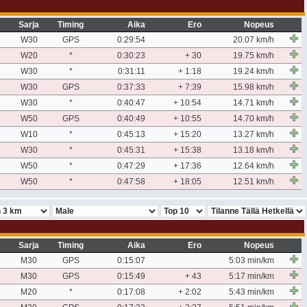
Sarja
Timing
Aika
Ero
Nopeus
W30
GPS
0:29:54
20.07 km/h
W20
*
0:30:23
+ 30
19.75 km/h
W30
*
0:31:11
+ 1:18
19.24 km/h
W30
GPS
0:37:33
+ 7:39
15.98 km/h
W30
*
0:40:47
+ 10:54
14.71 km/h
W50
GPS
0:40:49
+ 10:55
14.70 km/h
W10
*
0:45:13
+ 15:20
13.27 km/h
W30
*
0:45:31
+ 15:38
13.18 km/h
W50
*
0:47:29
+ 17:36
12.64 km/h
W50
*
0:47:58
+ 18:05
12.51 km/h
Sarja
Timing
Aika
Ero
Nopeus
M30
GPS
0:15:07
5:03 min/km
M30
GPS
0:15:49
+ 43
5:17 min/km
M20
*
0:17:08
+ 2:02
5:43 min/km