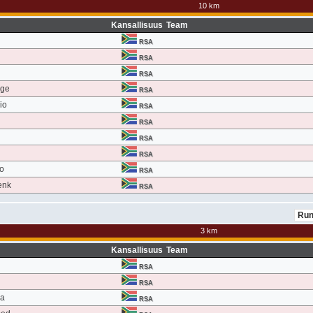
10 km
Kansallisuus
Team
RSA
RSA
RSA
nge
RSA
io
RSA
RSA
RSA
RSA
yo
RSA
enk
RSA
3 km
Kansallisuus
Team
RSA
RSA
sa
RSA