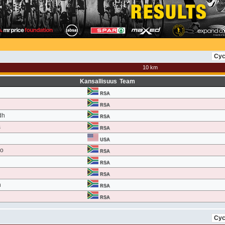
10 km
Kansallisuus
Team
RSA
RSA
dh
RSA
s
RSA
USA
do
RSA
RSA
RSA
n
RSA
RSA