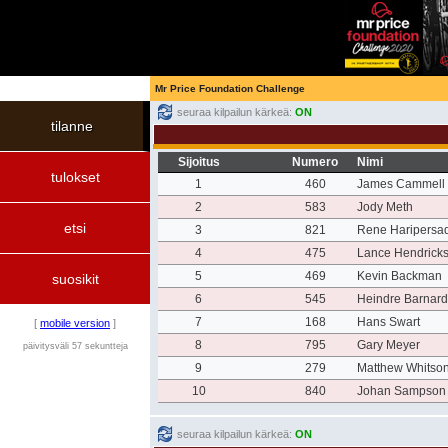
Mr Price Foundation Challenge
seuraa kilpailun kärkeä:
ON
tilanne
Sijoitus
Numero
Nimi
tulokset
1
460
James Cammell
2
583
Jody Meth
etsi
3
821
Rene Haripersa
4
475
Lance Hendrick
5
469
Kevin Backman
suosikit
6
545
Heindre Barnar
7
168
Hans Swart
[
mobile version
]
8
795
Gary Meyer
päivitysväli 57 sekuntteja
9
279
Matthew Whitso
10
840
Johan Sampson
seuraa kilpailun kärkeä:
ON