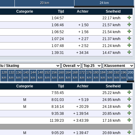
20 km
24 km
Categorie
Tijd
Achter
Snelheid
1:04:57
22.17 km/h
1:06:46
+ 1:50
21.57 km/h
1:06:52
+ 1:56
21.54 km/h
1:07:24
+ 2:27
21.37 km/h
1:07:48
+ 2:52
21.24 km/h
1:39:31
+ 34:34
14.47 km/h
128
132
136
140
144
148
152
156
160
164
168
172
176
180
184
188
192
196
200
km
km
km
km
km
km
km
km
km
km
km
km
km
km
km
km
km
km
km
Categorie
Tijd
Achter
Snelheid
7:55:45
25.22 km/h
M
8:01:03
+ 5:19
24.95 km/h
M
8:16:14
+ 20:29
24.18 km/h
9:35:38
+ 1:39:54
20.85 km/h
11:39:23
+ 3:43:39
17.16 km/h
M
9:05:20
+ 1:39:47
20.69 km/h