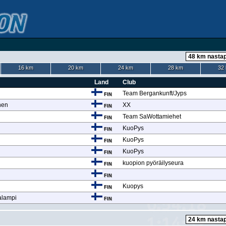
16 km
20 km
24 km
28 km
32
Land
Club
Team Bergankunft/Jyps
FIN
nen
XX
FIN
Team SaWottamiehet
FIN
KuoPys
FIN
KuoPys
FIN
KuoPys
FIN
kuopion pyöräilyseura
FIN
FIN
Kuopys
FIN
alampi
FIN