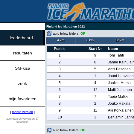
Finland Ice Marathon 2022
auto follow leiders:
OP
leaderboard
4 km
8 km
12 km
Positie
Start Nr
Naam
resultaten
1
9
Toni Tähti
2
8
Janne Kainulai
SM-kisa
3
5
Antti Pesonen
4
1
Jouni Huovinen
5
4
Jaakko Mursu
zoek
6
12
Matti Juntunen
7
7
Tapio Malkki
mijn favorieten
8
2
Jouko Hakala
9
11
Aki Korkalainen
[
mobile version
]
10
3
Benjamin Lahn
automatisch verversen 57
seconden
auto follow leiders:
OP