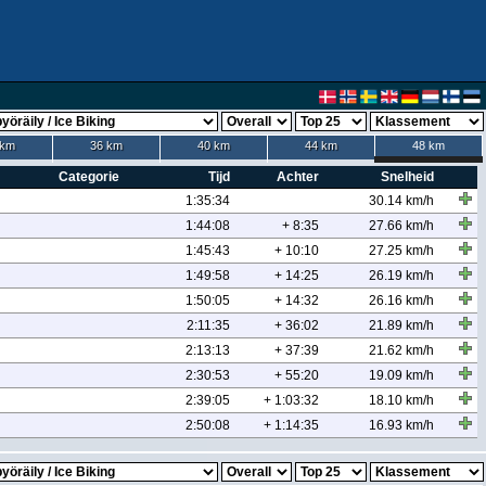
 km
36 km
40 km
44 km
48 km
Categorie
Tijd
Achter
Snelheid
1:35:34
30.14 km/h
1:44:08
+ 8:35
27.66 km/h
1:45:43
+ 10:10
27.25 km/h
1:49:58
+ 14:25
26.19 km/h
1:50:05
+ 14:32
26.16 km/h
2:11:35
+ 36:02
21.89 km/h
2:13:13
+ 37:39
21.62 km/h
2:30:53
+ 55:20
19.09 km/h
2:39:05
+ 1:03:32
18.10 km/h
2:50:08
+ 1:14:35
16.93 km/h