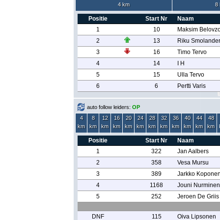
4 km
8
Positie
Start Nr
Naam
1
10
Maksim Belovz
2
13
Riku Smolande
3
16
Timo Tervo
4
14
I H
5
15
Ulla Tervo
6
6
Pertti Varis
auto follow leiders:
OP
4
8
12
16
20
24
28
32
36
40
44
48
km
km
km
km
km
km
km
km
km
km
km
km
Positie
Start Nr
Naam
1
322
Jan Aalbers
2
358
Vesa Mursu
3
389
Jarkko Kopone
4
1168
Jouni Nurminen
5
252
Jeroen De Griis
DNF
115
Oiva Lipsonen