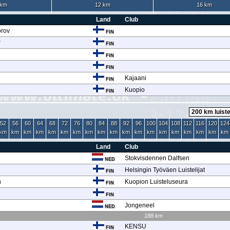
 km
12 km
16 km
Land
Club
orov
FIN
r
FIN
FIN
FIN
Kajaani
FIN
Kuopio
FIN
52
56
60
64
68
72
76
80
84
88
92
96
100
104
108
112
116
120
124
km
km
km
km
km
km
km
km
km
km
km
km
km
km
km
km
km
km
km
Land
Club
Stokvisdennen Dalfsen
NED
Helsingin Työväen Luistelijat
FIN
n
Kuopion Luisteluseura
FIN
FIN
Jongeneel
NED
188 km
KENSU
FIN