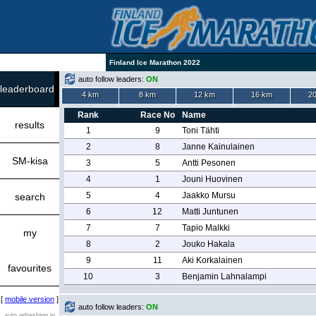
Finland Ice Marathon 2022
auto follow leaders:
ON
leaderboard
4 km
8 km
12 km
16 km
2
Rank
Race No
Name
results
1
9
Toni Tähti
2
8
Janne Kainulainen
SM-kisa
3
5
Antti Pesonen
4
1
Jouni Huovinen
5
4
Jaakko Mursu
search
6
12
Matti Juntunen
7
7
Tapio Malkki
my
8
2
Jouko Hakala
9
11
Aki Korkalainen
favourites
10
3
Benjamin Lahnalampi
[
mobile version
]
auto follow leaders:
ON
auto refreshing in