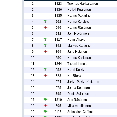
1
1323
Tuomas Hakkarainen
2
1336
Heikki Puurtinen
3
1335
Hannu Pakarinen
4
262
Henna Koivisto
5
596
Hannu Räsänen
6
242
Joni Hyvärinen
7
1317
Helmi Ahava
8
392
Markus Karttunen
9
369
Juha Hyttinen
10
250
Hannu Kiiskinen
11
1344
Tapani Lintula
12
558
Henri Kuikka
13
323
Nic Riosa
14
574
Jukka-Pekka Kettunen
15
575
Jonna Kettunen
16
795
Pentti Soininen
17
1319
Arto Räsänen
18
595
Mika Voutilainen
19
1115
Sebastian Coffeng