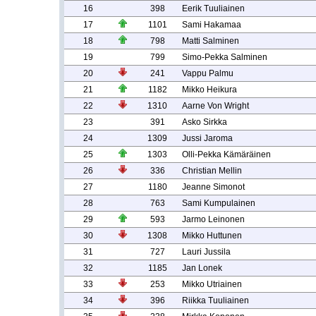
16
398
Eerik Tuuliainen
17
1101
Sami Hakamaa
18
798
Matti Salminen
19
799
Simo-Pekka Salminen
20
241
Vappu Palmu
21
1182
Mikko Heikura
22
1310
Aarne Von Wright
23
391
Asko Sirkka
24
1309
Jussi Jaroma
25
1303
Olli-Pekka Kämäräinen
26
336
Christian Mellin
27
1180
Jeanne Simonot
28
763
Sami Kumpulainen
29
593
Jarmo Leinonen
30
1308
Mikko Huttunen
31
727
Lauri Jussila
32
1185
Jan Lonek
33
253
Mikko Utriainen
34
396
Riikka Tuuliainen