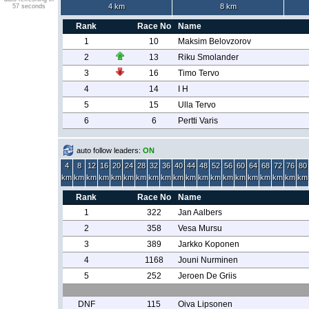
4 km
8 km
57 seconds
Rank
Race No
Name
1
10
Maksim Belovzorov
2
13
Riku Smolander
3
16
Timo Tervo
4
14
I H
5
15
Ulla Tervo
6
6
Pertti Varis
auto follow leaders:
ON
4
8
12
16
20
24
28
32
36
40
44
48
52
56
60
64
68
72
76
80
km
km
km
km
km
km
km
km
km
km
km
km
km
km
km
km
km
km
km
km
Rank
Race No
Name
1
322
Jan Aalbers
2
358
Vesa Mursu
3
389
Jarkko Koponen
4
1168
Jouni Nurminen
5
252
Jeroen De Griis
DNF
115
Oiva Lipsonen