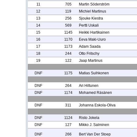
11
705
Martin Söderström
12
119
Michiel Martinus
13
256
Sjouke Kiestra
14
569
Pertti Uskali
15
1145
Heikki Hartikainen
16
1170
Eeva Maki-Uuro
17
1173
Adam Saada
18
244
Otto Fritschy
19
122
Jaap Martinus
DNF
1175
Matias Suihkonen
DNF
264
Ari Hiltunen
DNF
1174
Mohamed Räsänen
DNF
311
Johanna Eskola-Oliva
DNF
1124
Risto Jokela
DNF
127
Mikko J. Salminen
DNF
266
Bert Van Der Stoep