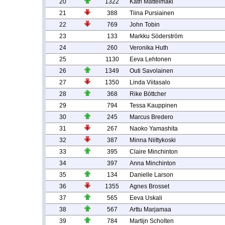
20
1322
Katri Mattelmäki
21
388
Tiina Pursiainen
22
769
John Tobin
23
133
Markku Söderström
24
260
Veronika Huth
25
1130
Eeva Lehtonen
26
1349
Outi Savolainen
27
1350
Linda Viitasalo
28
368
Rike Böttcher
29
794
Tessa Kauppinen
30
245
Marcus Bredero
31
267
Naoko Yamashita
32
387
Minna Niittykoski
33
395
Claire Minchinton
34
397
Anna Minchinton
35
134
Danielle Larson
36
1355
Agnes Brosset
37
565
Eeva Uskali
38
567
Arttu Marjamaa
39
784
Martijn Scholten