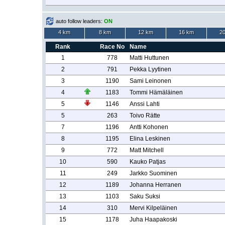
auto follow leaders:
ON
4 km
8 km
12 km
16 km
2
Rank
Race No
Name
1
778
Matti Huttunen
2
791
Pekka Lyytinen
3
1190
Sami Leinonen
4
1183
Tommi Hämäläinen
5
1146
Anssi Lahti
5
263
Toivo Rätte
7
1196
Antti Kohonen
8
1195
Elina Leskinen
9
772
Matt Mitchell
10
590
Kauko Patjas
11
249
Jarkko Suominen
12
1189
Johanna Herranen
13
1103
Saku Suksi
14
310
Mervi Kilpeläinen
15
1178
Juha Haapakoski