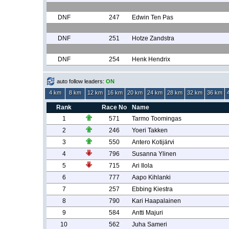
DNF
247
Edwin Ten Pas
DNF
251
Hotze Zandstra
DNF
254
Henk Hendrix
auto follow leaders:
ON
4 km
8 km
12 km
16 km
20 km
24 km
28 km
32 km
36 km
Rank
Race No
Name
1
571
Tarmo Toomingas
2
246
Yoeri Takken
3
550
Antero Kotijärvi
4
796
Susanna Ylinen
5
715
Ari Ilola
6
777
Aapo Kihlanki
7
257
Ebbing Kiestra
8
790
Kari Haapalainen
9
584
Antti Majuri
10
562
Juha Sameri