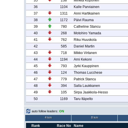
35
238
Mirkka Koponen
36
1104
Kalle Parviainen
37
1311
Anni Hartikainen
38
1172
Päivi Rauma
39
780
Catheline Stancu
40
268
Motohiro Yamada
41
762
Riku Huuskola
42
585
Daniel Martin
43
718
Mikko Virtanen
44
1194
Arni Kekoni
45
793
Jyrki Kauppinen
46
124
Thomas Lucchese
47
779
Patrick Stancu
48
394
Salla Laukkanen
49
105
Sirpa Jaakkola-Hesso
50
1169
Taru Itäpelto
auto follow leaders:
ON
4 km
8 km
Rank
Race No
Name