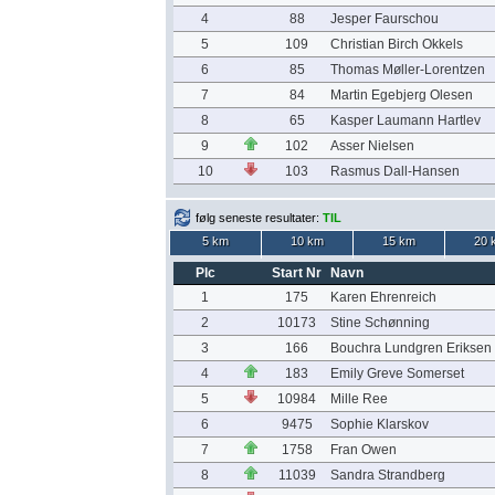
4
88
Jesper Faurschou
5
109
Christian Birch Okkels
6
85
Thomas Møller-Lorentzen
7
84
Martin Egebjerg Olesen
8
65
Kasper Laumann Hartlev
9
102
Asser Nielsen
10
103
Rasmus Dall-Hansen
følg seneste resultater:
TIL
5 km
10 km
15 km
20 
Plc
Start Nr
Navn
1
175
Karen Ehrenreich
2
10173
Stine Schønning
3
166
Bouchra Lundgren Eriksen
4
183
Emily Greve Somerset
5
10984
Mille Ree
6
9475
Sophie Klarskov
7
1758
Fran Owen
8
11039
Sandra Strandberg