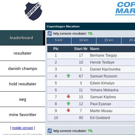
Copenhagen Marathon
følg seneste resultater:
TIL
leaderboard
5 km
10 km
15 km
20 
Plc
Start Nr
Navn
resultater
1
17
Berhane Tsegay
2
10
Henok Tesfaye
danish champs
3
1
Daniel Kipchumba
4
67
Samuel Russom
5
3
Edwin Kimaiyo
hold resultater
6
11
Yohans Mekasha
7
15
Samuel Kiplimo
søg
8
12
Paul Eyanae
9
7
Martin Musau
mine favoritter
10
95
Ed Goddard
[
mobile version
]
følg seneste resultater:
TIL
auto-opdaterer om 57 sekunder