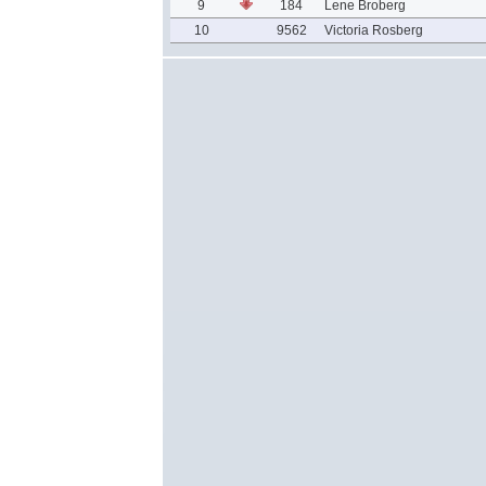
9
184
Lene Broberg
10
9562
Victoria Rosberg