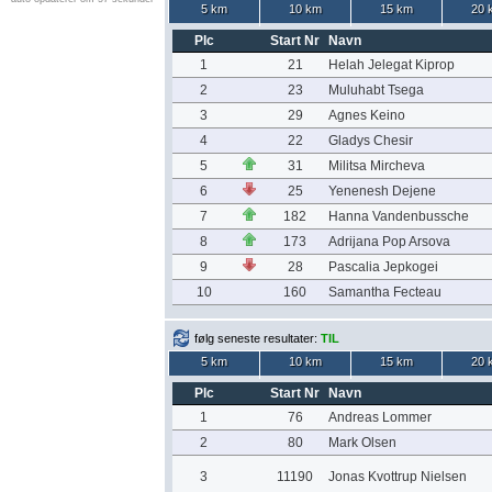
5 km
10 km
15 km
20 
Plc
Start Nr
Navn
1
21
Helah Jelegat Kiprop
2
23
Muluhabt Tsega
3
29
Agnes Keino
4
22
Gladys Chesir
5
31
Militsa Mircheva
6
25
Yenenesh Dejene
7
182
Hanna Vandenbussche
8
173
Adrijana Pop Arsova
9
28
Pascalia Jepkogei
10
160
Samantha Fecteau
følg seneste resultater:
TIL
5 km
10 km
15 km
20 
Plc
Start Nr
Navn
1
76
Andreas Lommer
2
80
Mark Olsen
3
11190
Jonas Kvottrup Nielsen