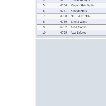
4
6781
Emilia Vanajas
5
6766
Maija Vähä-Sipilä
6
6771
Xinyue Zhou
7
6760
NELE-LIIS SIIM
8
6769
Emma Wang
9
6702
Alisa Alanko
10
6755
Ava Safarov