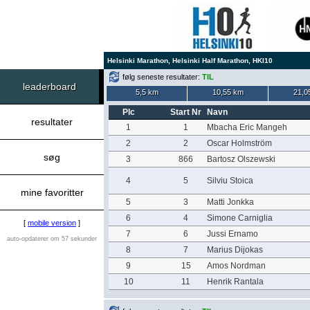
Helsinki Marathon, Helsinki Half Marathon, HKI10
følg seneste resultater:
TIL
leaderboard
5,5 km
10,55 km
21,0
Plc
Start Nr
Navn
resultater
1
1
Mbacha Eric Mangeh
2
2
Oscar Holmström
søg
3
866
Bartosz Olszewski
4
5
Silviu Stoica
mine favoritter
5
3
Matti Jonkka
6
4
Simone Carniglia
[
mobile version
]
7
6
Jussi Ernamo
auto-opdaterer om 57 sekunder
8
7
Marius Dijokas
9
15
Amos Nordman
10
11
Henrik Rantala