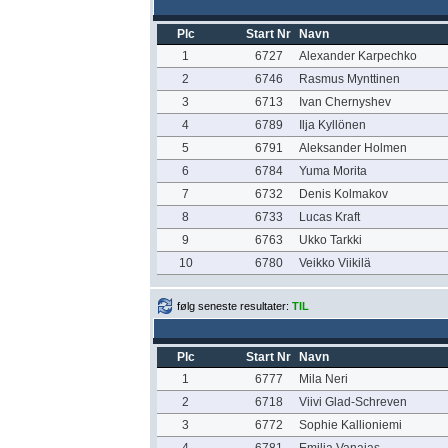
Plc
Start Nr
Navn
1
6727
Alexander Karpechko
2
6746
Rasmus Mynttinen
3
6713
Ivan Chernyshev
4
6789
Ilja Kyllönen
5
6791
Aleksander Holmen
6
6784
Yuma Morita
7
6732
Denis Kolmakov
8
6733
Lucas Kraft
9
6763
Ukko Tarkki
10
6780
Veikko Viikilä
følg seneste resultater:
TIL
Plc
Start Nr
Navn
1
6777
Mila Neri
2
6718
Viivi Glad-Schreven
3
6772
Sophie Kallioniemi