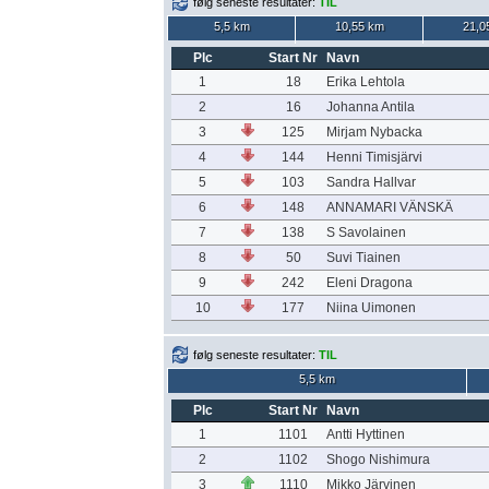
følg seneste resultater:
TIL
5,5 km
10,55 km
21,0
Plc
Start Nr
Navn
1
18
Erika Lehtola
2
16
Johanna Antila
3
125
Mirjam Nybacka
4
144
Henni Timisjärvi
5
103
Sandra Hallvar
6
148
ANNAMARI VÄNSKÄ
7
138
S Savolainen
8
50
Suvi Tiainen
9
242
Eleni Dragona
10
177
Niina Uimonen
følg seneste resultater:
TIL
5,5 km
Plc
Start Nr
Navn
1
1101
Antti Hyttinen
2
1102
Shogo Nishimura
3
1110
Mikko Järvinen