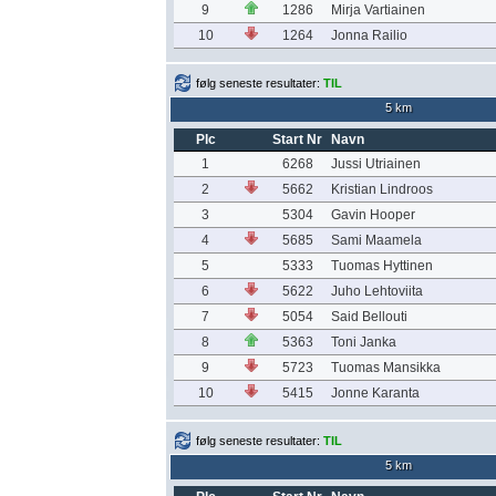
9
1286
Mirja Vartiainen
10
1264
Jonna Railio
følg seneste resultater:
TIL
5 km
Plc
Start Nr
Navn
1
6268
Jussi Utriainen
2
5662
Kristian Lindroos
3
5304
Gavin Hooper
4
5685
Sami Maamela
5
5333
Tuomas Hyttinen
6
5622
Juho Lehtoviita
7
5054
Said Bellouti
8
5363
Toni Janka
9
5723
Tuomas Mansikka
10
5415
Jonne Karanta
følg seneste resultater:
TIL
5 km