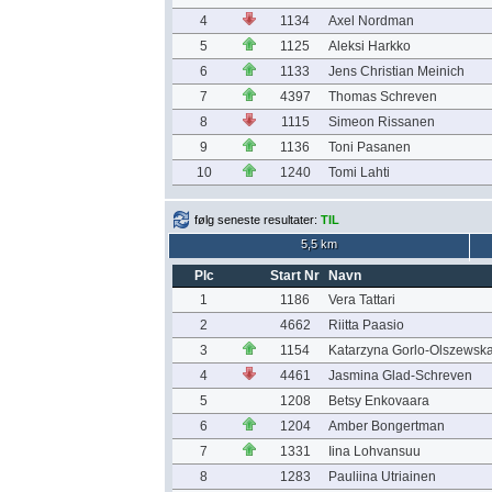
4
1134
Axel Nordman
5
1125
Aleksi Harkko
6
1133
Jens Christian Meinich
7
4397
Thomas Schreven
8
1115
Simeon Rissanen
9
1136
Toni Pasanen
10
1240
Tomi Lahti
følg seneste resultater:
TIL
5,5 km
Plc
Start Nr
Navn
1
1186
Vera Tattari
2
4662
Riitta Paasio
3
1154
Katarzyna Gorlo-Olszewsk
4
4461
Jasmina Glad-Schreven
5
1208
Betsy Enkovaara
6
1204
Amber Bongertman
7
1331
Iina Lohvansuu
8
1283
Pauliina Utriainen