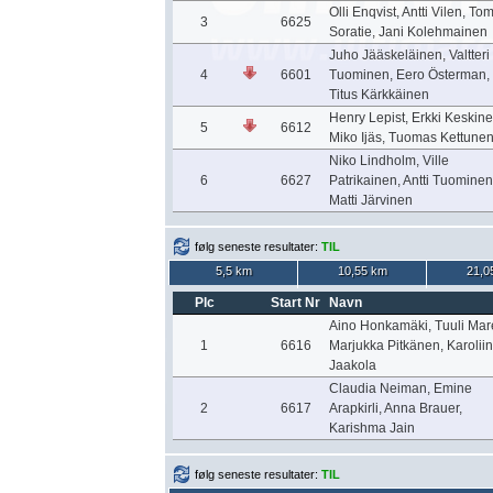
Olli Enqvist, Antti Vilen, To
3
6625
Soratie, Jani Kolehmainen
Juho Jääskeläinen, Valtteri
4
6601
Tuominen, Eero Österman,
Titus Kärkkäinen
Henry Lepist, Erkki Keskine
5
6612
Miko Ijäs, Tuomas Kettune
Niko Lindholm, Ville
6
6627
Patrikainen, Antti Tuominen
Matti Järvinen
følg seneste resultater:
TIL
5,5 km
10,55 km
21,0
Plc
Start Nr
Navn
Aino Honkamäki, Tuuli Mar
1
6616
Marjukka Pitkänen, Karolii
Jaakola
Claudia Neiman, Emine
2
6617
Arapkirli, Anna Brauer,
Karishma Jain
følg seneste resultater:
TIL