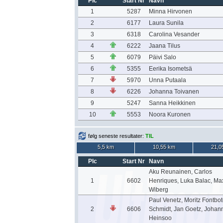
Plc
Start Nr
Navn
1
5287
Minna Hirvonen
2
6177
Laura Sunila
3
6318
Carolina Vesander
4
6222
Jaana Tilus
5
6079
Päivi Salo
6
5355
Eerika Isometsä
7
5970
Unna Putaala
8
6226
Johanna Toivanen
9
5247
Sanna Heikkinen
10
5553
Noora Kuronen
følg seneste resultater:
TIL
5,5 km
10,55 km
21,0
Plc
Start Nr
Navn
Aku Reunainen, Carlos
1
6602
Henriques, Luka Balac, Ma
Wiberg
Paul Venetz, Moritz Fontbot
2
6606
Schmidt, Jan Goetz, Johan
Heinsoo