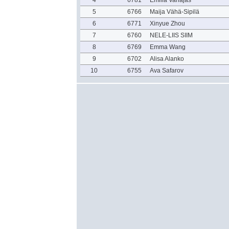
4
6781
Emilia Vanajas
5
6766
Maija Vähä-Sipilä
6
6771
Xinyue Zhou
7
6760
NELE-LIIS SIIM
8
6769
Emma Wang
9
6702
Alisa Alanko
10
6755
Ava Safarov