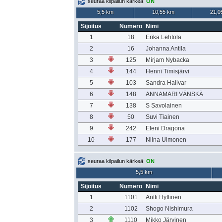
seuraa kilpailun kärkeä:
ON
5,5 km
10,55 km
21,0
Sijoitus
Numero
Nimi
1
18
Erika Lehtola
2
16
Johanna Antila
3
125
Mirjam Nybacka
4
144
Henni Timisjärvi
5
103
Sandra Hallvar
6
148
ANNAMARI VÄNSKÄ
7
138
S Savolainen
8
50
Suvi Tiainen
9
242
Eleni Dragona
10
177
Niina Uimonen
seuraa kilpailun kärkeä:
ON
5,5 km
Sijoitus
Numero
Nimi
1
1101
Antti Hyttinen
2
1102
Shogo Nishimura
3
1110
Mikko Järvinen