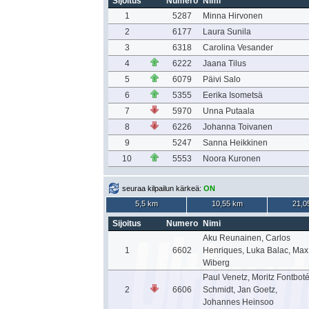
Sijoitus
Numero
Nimi
1
5287
Minna Hirvonen
2
6177
Laura Sunila
3
6318
Carolina Vesander
4
6222
Jaana Tilus
5
6079
Päivi Salo
6
5355
Eerika Isometsä
7
5970
Unna Putaala
8
6226
Johanna Toivanen
9
5247
Sanna Heikkinen
10
5553
Noora Kuronen
seuraa kilpailun kärkeä:
ON
5,5 km
10,55 km
21,0
Sijoitus
Numero
Nimi
Aku Reunainen, Carlos
1
6602
Henriques, Luka Balac, Max
Wiberg
Paul Venetz, Moritz Fontbot
2
6606
Schmidt, Jan Goetz,
Johannes Heinsoo