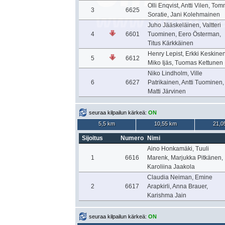
Olli Enqvist, Antti Vilen, Tom
3
6625
Soratie, Jani Kolehmainen
Juho Jääskeläinen, Valtteri
4
6601
Tuominen, Eero Österman,
Titus Kärkkäinen
Henry Lepist, Erkki Keskinen
5
6612
Miko Ijäs, Tuomas Kettunen
Niko Lindholm, Ville
6
6627
Patrikainen, Antti Tuominen,
Matti Järvinen
seuraa kilpailun kärkeä:
ON
5,5 km
10,55 km
21,0
Sijoitus
Numero
Nimi
Aino Honkamäki, Tuuli
1
6616
Marenk, Marjukka Pitkänen,
Karoliina Jaakola
Claudia Neiman, Emine
2
6617
Arapkirli, Anna Brauer,
Karishma Jain
seuraa kilpailun kärkeä:
ON