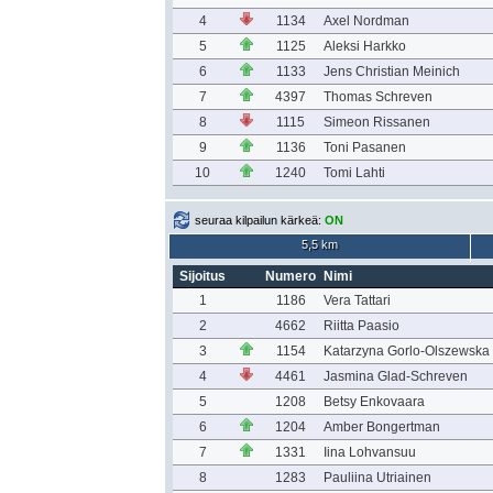
4
1134
Axel Nordman
5
1125
Aleksi Harkko
6
1133
Jens Christian Meinich
7
4397
Thomas Schreven
8
1115
Simeon Rissanen
9
1136
Toni Pasanen
10
1240
Tomi Lahti
seuraa kilpailun kärkeä:
ON
5,5 km
Sijoitus
Numero
Nimi
1
1186
Vera Tattari
2
4662
Riitta Paasio
3
1154
Katarzyna Gorlo-Olszewska
4
4461
Jasmina Glad-Schreven
5
1208
Betsy Enkovaara
6
1204
Amber Bongertman
7
1331
Iina Lohvansuu
8
1283
Pauliina Utriainen