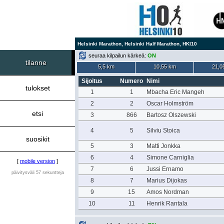
Helsinki Marathon, Helsinki Half Marathon, HKI10
seuraa kilpailun kärkeä:
ON
tilanne
5,5 km
10,55 km
21,0
Sijoitus
Numero
Nimi
tulokset
1
1
Mbacha Eric Mangeh
2
2
Oscar Holmström
etsi
3
866
Bartosz Olszewski
4
5
Silviu Stoica
suosikit
5
3
Matti Jonkka
6
4
Simone Carniglia
[
mobile version
]
7
6
Jussi Ernamo
päivitysväli 57 sekuntteja
8
7
Marius Dijokas
9
15
Amos Nordman
10
11
Henrik Rantala