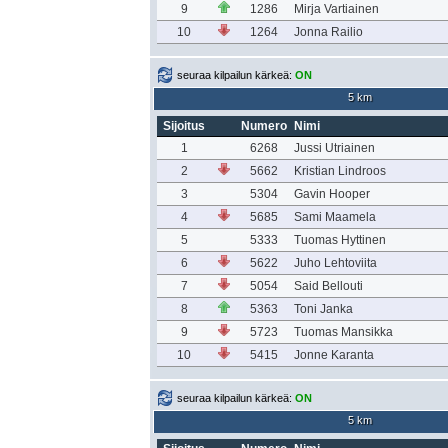
9
1286
Mirja Vartiainen
10
1264
Jonna Railio
seuraa kilpailun kärkeä:
ON
5 km
Sijoitus
Numero
Nimi
1
6268
Jussi Utriainen
2
5662
Kristian Lindroos
3
5304
Gavin Hooper
4
5685
Sami Maamela
5
5333
Tuomas Hyttinen
6
5622
Juho Lehtoviita
7
5054
Said Bellouti
8
5363
Toni Janka
9
5723
Tuomas Mansikka
10
5415
Jonne Karanta
seuraa kilpailun kärkeä:
ON
5 km