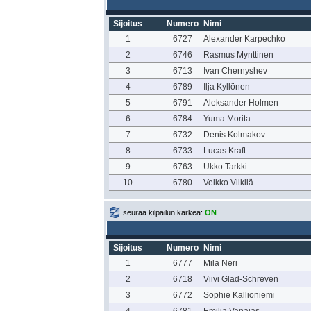
Sijoitus
Numero
Nimi
1
6727
Alexander Karpechko
2
6746
Rasmus Mynttinen
3
6713
Ivan Chernyshev
4
6789
Ilja Kyllönen
5
6791
Aleksander Holmen
6
6784
Yuma Morita
7
6732
Denis Kolmakov
8
6733
Lucas Kraft
9
6763
Ukko Tarkki
10
6780
Veikko Viikilä
seuraa kilpailun kärkeä:
ON
Sijoitus
Numero
Nimi
1
6777
Mila Neri
2
6718
Viivi Glad-Schreven
3
6772
Sophie Kallioniemi