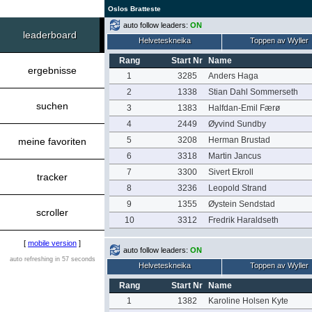
Oslos Bratteste
auto follow leaders:
ON
leaderboard
Helveteskneika
Toppen av Wyller
Rang
Start Nr
Name
ergebnisse
1
3285
Anders Haga
2
1338
Stian Dahl Sommerseth
suchen
3
1383
Halfdan-Emil Færø
4
2449
Øyvind Sundby
5
3208
Herman Brustad
meine favoriten
6
3318
Martin Jancus
7
3300
Sivert Ekroll
tracker
8
3236
Leopold Strand
9
1355
Øystein Sendstad
scroller
10
3312
Fredrik Haraldseth
[
mobile version
]
auto follow leaders:
ON
auto refreshing in 57 seconds
Helveteskneika
Toppen av Wyller
Rang
Start Nr
Name
1
1382
Karoline Holsen Kyte