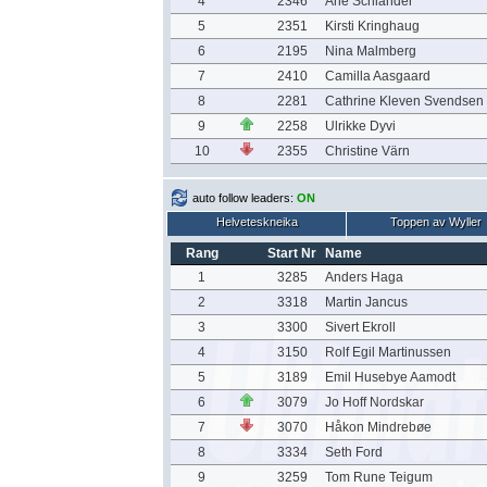
4
2346
Ane Schiander
5
2351
Kirsti Kringhaug
6
2195
Nina Malmberg
7
2410
Camilla Aasgaard
8
2281
Cathrine Kleven Svendsen
9
2258
Ulrikke Dyvi
10
2355
Christine Värn
auto follow leaders:
ON
Helveteskneika
Toppen av Wyller
Rang
Start Nr
Name
1
3285
Anders Haga
2
3318
Martin Jancus
3
3300
Sivert Ekroll
4
3150
Rolf Egil Martinussen
5
3189
Emil Husebye Aamodt
6
3079
Jo Hoff Nordskar
7
3070
Håkon Mindrebøe
8
3334
Seth Ford
9
3259
Tom Rune Teigum