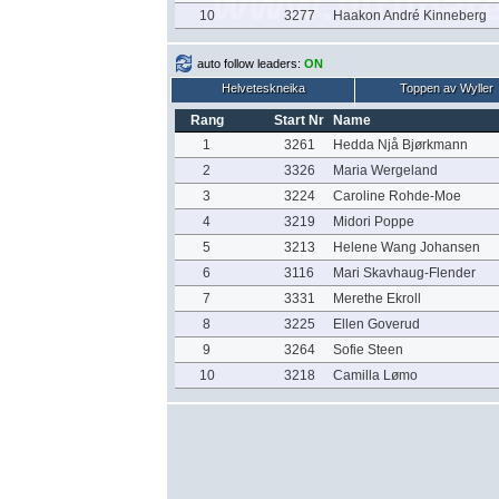
10
3277
Haakon André Kinneberg
auto follow leaders:
ON
Helveteskneika
Toppen av Wyller
Rang
Start Nr
Name
1
3261
Hedda Njå Bjørkmann
2
3326
Maria Wergeland
3
3224
Caroline Rohde-Moe
4
3219
Midori Poppe
5
3213
Helene Wang Johansen
6
3116
Mari Skavhaug-Flender
7
3331
Merethe Ekroll
8
3225
Ellen Goverud
9
3264
Sofie Steen
10
3218
Camilla Lømo