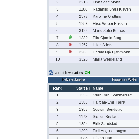
2
3215
Linn Sofie Mohn
3
1166
Ragnhild Brørs Kløven
4
2377
Karoline Grøtting
5
1258
Elise Weber Eriksen
6
3124
Marte Sofie Buraas
7
1339
Ella Gjømle Berg
8
1252
Hilde Aders
9
3261
Hedda Njå Bjørkmann
10
3326
Maria Wergeland
auto follow leaders:
ON
Helveteskneika
Toppen av Wyller
Rang
Start Nr
Name
1
1338
Stian Dahl Sommerseth
2
1383
Halfdan-Emil Færø
3
1355
Øystein Sendstad
4
1178
Steffen Brufladt
5
1354
Eirik Sendstad
6
1399
Emil August Longva
7
1086
Håkon Eika