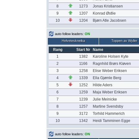
8
1273
Jonas Kristiansen
9
1207
Konrad Østlie
10
1204
Bjørn Atle Jacobsen
auto follow leaders:
ON
Helveteskneika
Toppen av Wyller
Rang
Start Nr
Name
1
1382
Karoline Holsen Kyte
2
1166
Ragnhild Brørs Kløven
3
1258
Elise Weber Eriksen
4
1339
Ella Gjømle Berg
5
1252
Hilde Aders
6
1259
Maja Weber Eriksen
7
1239
Julie Meinicke
8
1257
Martine Svendsby
9
3172
Torhild Hammerich
10
1342
Heidi Tamminen Egge
auto follow leaders:
ON