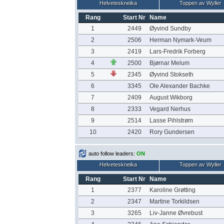
Helveteskneika
Toppen av Wyller
Rang
Start Nr
Name
1
2449
Øyvind Sundby
2
2506
Herman Nymark-Veum
3
2419
Lars-Fredrik Forberg
4
2500
Bjørnar Melum
5
2345
Øyvind Stokseth
6
3345
Ole Alexander Bachke
7
2409
August Wikborg
8
2333
Vegard Nerhus
9
2514
Lasse Pihlstrøm
10
2420
Rory Gundersen
auto follow leaders:
ON
Helveteskneika
Toppen av Wyller
Rang
Start Nr
Name
1
2377
Karoline Grøtting
2
2347
Martine Torkildsen
3
3265
Liv-Janne Øvrebust