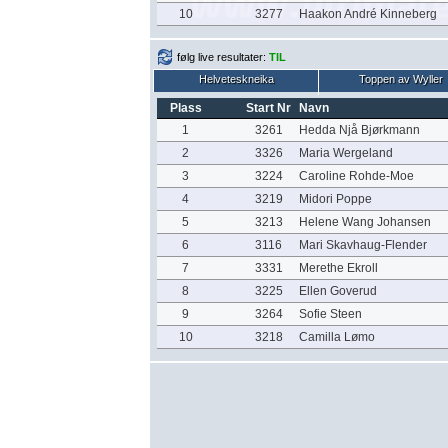
10
3277
Haakon André Kinneberg
følg live resultater:
TIL
Helveteskneika
Toppen av Wyller
Plass
Start Nr
Navn
1
3261
Hedda Njå Bjørkmann
2
3326
Maria Wergeland
3
3224
Caroline Rohde-Moe
4
3219
Midori Poppe
5
3213
Helene Wang Johansen
6
3116
Mari Skavhaug-Flender
7
3331
Merethe Ekroll
8
3225
Ellen Goverud
9
3264
Sofie Steen
10
3218
Camilla Lømo