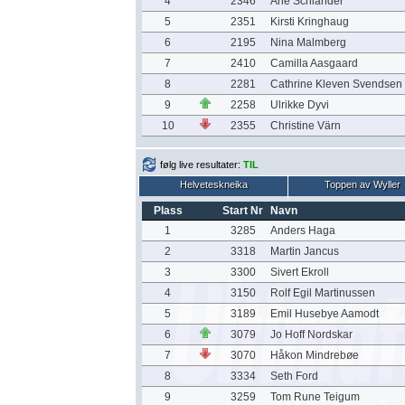
4
2346
Ane Schiander
5
2351
Kirsti Kringhaug
6
2195
Nina Malmberg
7
2410
Camilla Aasgaard
8
2281
Cathrine Kleven Svendsen
9
2258
Ulrikke Dyvi
10
2355
Christine Värn
følg live resultater:
TIL
Helveteskneika
Toppen av Wyller
Plass
Start Nr
Navn
1
3285
Anders Haga
2
3318
Martin Jancus
3
3300
Sivert Ekroll
4
3150
Rolf Egil Martinussen
5
3189
Emil Husebye Aamodt
6
3079
Jo Hoff Nordskar
7
3070
Håkon Mindrebøe
8
3334
Seth Ford
9
3259
Tom Rune Teigum