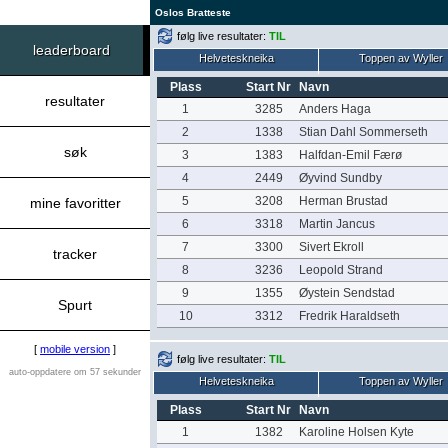
Oslos Bratteste
følg live resultater:
TIL
leaderboard
Helveteskneika
Toppen av Wyller
Plass
Start Nr
Navn
resultater
1
3285
Anders Haga
2
1338
Stian Dahl Sommerseth
søk
3
1383
Halfdan-Emil Færø
4
2449
Øyvind Sundby
5
3208
Herman Brustad
mine favoritter
6
3318
Martin Jancus
7
3300
Sivert Ekroll
tracker
8
3236
Leopold Strand
9
1355
Øystein Sendstad
Spurt
10
3312
Fredrik Haraldseth
[
mobile version
]
følg live resultater:
TIL
auto-oppdatere om 57 sekunder
Helveteskneika
Toppen av Wyller
Plass
Start Nr
Navn
1
1382
Karoline Holsen Kyte