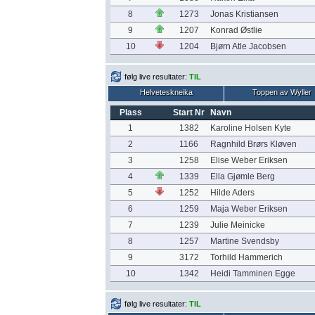
8
1273
Jonas Kristiansen
9
1207
Konrad Østlie
10
1204
Bjørn Atle Jacobsen
følg live resultater:
TIL
Helveteskneika
Toppen av Wyller
Plass
Start Nr
Navn
1
1382
Karoline Holsen Kyte
2
1166
Ragnhild Brørs Kløven
3
1258
Elise Weber Eriksen
4
1339
Ella Gjømle Berg
5
1252
Hilde Aders
6
1259
Maja Weber Eriksen
7
1239
Julie Meinicke
8
1257
Martine Svendsby
9
3172
Torhild Hammerich
10
1342
Heidi Tamminen Egge
følg live resultater:
TIL