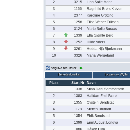
2
3215
Linn Sofie Mohn
3
1166
Ragnhild Brørs Kløven
4
2377
Karoline Grøtting
5
1258
Elise Weber Eriksen
6
3124
Marte Sofie Buraas
7
1339
Ella Gjømle Berg
8
1252
Hilde Aders
9
3261
Hedda Njå Bjørkmann
10
3326
Maria Wergeland
følg live resultater:
TIL
Helveteskneika
Toppen av Wyller
Plass
Start Nr
Navn
1
1338
Stian Dahl Sommerseth
2
1383
Halfdan-Emil Færø
3
1355
Øystein Sendstad
4
1178
Steffen Brufladt
5
1354
Eirik Sendstad
6
1399
Emil August Longva
7
1086
Håkon Eika