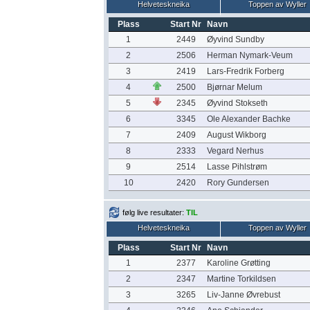
Helveteskneika
Toppen av Wyller
Plass
Start Nr
Navn
1
2449
Øyvind Sundby
2
2506
Herman Nymark-Veum
3
2419
Lars-Fredrik Forberg
4
2500
Bjørnar Melum
5
2345
Øyvind Stokseth
6
3345
Ole Alexander Bachke
7
2409
August Wikborg
8
2333
Vegard Nerhus
9
2514
Lasse Pihlstrøm
10
2420
Rory Gundersen
følg live resultater:
TIL
Helveteskneika
Toppen av Wyller
Plass
Start Nr
Navn
1
2377
Karoline Grøtting
2
2347
Martine Torkildsen
3
3265
Liv-Janne Øvrebust