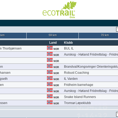
 km
59 km
70 km
Land
Klubb
m Thorbjørnsen
BUL IL
NOR
Aurskog - Høland Friidrettslag - Friidre
NOR
NOR
ien
Brandval/Kongsvinger Orienteringskl
NOR
ohansen
Robust Coaching
NOR
gseth
IL Varden
NOR
sen
Fridheim barnehage
NOR
Aurskog - Høland Friidrettslag - Friidre
NOR
Snake Island Runners
NOR
ussen
Tromsø Løpeklubb
NOR