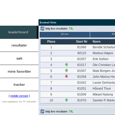
Ecotrail Oslo
følg live resultater:
TIL
leaderboard
30 km
49
Plass
Start Nr
Navn
resultater
1
81066
Bendik Schartu
2
80115
Markus Høgne
søk
3
81057
Erik Sollien
4
81017
Ole Christian L
5
81007
Mats Borgen-J
mine favoritter
6
81058
John Marius He
7
81042
Lasse Gerhard
tracker
8
81051
Håvard Thun
9
81009
Mikael Nyberg
[
mobile version
]
10
81070
Sander P. Mark
auto-oppdatere om 57 sekunder
følg live resultater:
TIL