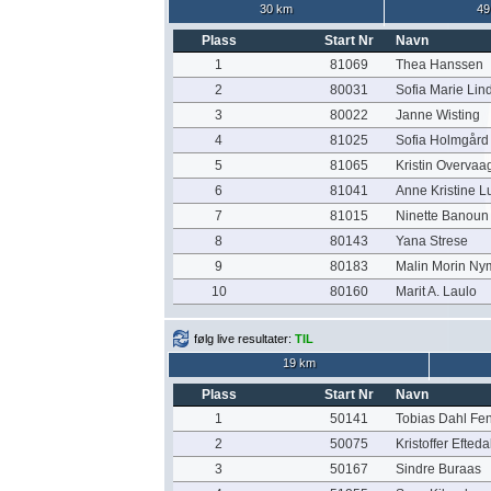
30 km
49
Plass
Start Nr
Navn
1
81069
Thea Hanssen
2
80031
Sofia Marie Lin
3
80022
Janne Wisting
4
81025
Sofia Holmgård
5
81065
Kristin Overvaa
6
81041
Anne Kristine L
7
81015
Ninette Banoun
8
80143
Yana Strese
9
80183
Malin Morin N
10
80160
Marit A. Laulo
følg live resultater:
TIL
19 km
Plass
Start Nr
Navn
1
50141
Tobias Dahl Fe
2
50075
Kristoffer Efteda
3
50167
Sindre Buraas