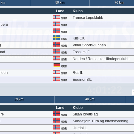
 km
59 km
70 km
Land
Klubb
Tromsø Løpeklubb
NOR
dberg
NOR
NOR
Kils OK
SWE
g
Vidar Sportsklubben
NOR
und
Fossum IF
NOR
Nordea / Romerike Ultraløperklubb
NOR
GER
ymoen
Ros IL
NOR
Equinor BIL
NOR
29 km
40 km
Land
Klubb
nre
Siljan Idrettslag
NOR
l
Sandefjord Turn og Idrettsforening
NOR
Hurdal IL
NOR