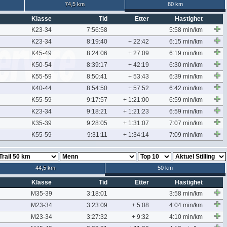
74,5 km
80 km
Klasse
Tid
Etter
Hastighet
K23-34
7:56:58
5:58 min/km
K23-34
8:19:40
+ 22:42
6:15 min/km
K45-49
8:24:06
+ 27:09
6:19 min/km
K50-54
8:39:17
+ 42:19
6:30 min/km
K55-59
8:50:41
+ 53:43
6:39 min/km
K40-44
8:54:50
+ 57:52
6:42 min/km
K55-59
9:17:57
+ 1:21:00
6:59 min/km
K23-34
9:18:21
+ 1:21:23
6:59 min/km
K35-39
9:28:05
+ 1:31:07
7:07 min/km
K55-59
9:31:11
+ 1:34:14
7:09 min/km
44,5 km
50 km
Klasse
Tid
Etter
Hastighet
M35-39
3:18:01
3:58 min/km
M23-34
3:23:09
+ 5:08
4:04 min/km
M23-34
3:27:32
+ 9:32
4:10 min/km