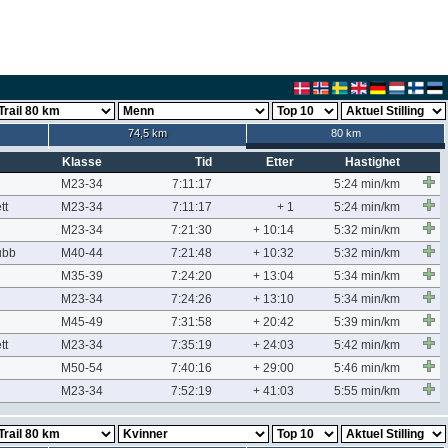
74,5 km
80 km
Klasse
Tid
Etter
Hastighet
M23-34
7:11:17
5:24 min/km
tt
M23-34
7:11:17
+ 1
5:24 min/km
M23-34
7:21:30
+ 10:14
5:32 min/km
ubb
M40-44
7:21:48
+ 10:32
5:32 min/km
M35-39
7:24:20
+ 13:04
5:34 min/km
M23-34
7:24:26
+ 13:10
5:34 min/km
M45-49
7:31:58
+ 20:42
5:39 min/km
tt
M23-34
7:35:19
+ 24:03
5:42 min/km
M50-54
7:40:16
+ 29:00
5:46 min/km
M23-34
7:52:19
+ 41:03
5:55 min/km