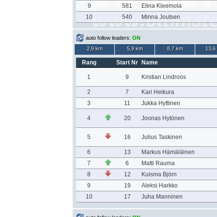
9
581
Elina Kleemola
10
540
Minna Joutsen
auto follow leaders:
ON
2,9 km
5,9 km
8,7 km
13,6
Rang
Start Nr
Name
1
9
Kristian Lindroos
2
7
Kari Heikura
3
11
Jukka Hyttinen
4
20
Joonas Hytönen
5
16
Julius Taskinen
6
13
Markus Hämäläinen
7
6
Matti Rauma
8
12
Kuisma Björn
9
19
Aleksi Harkko
10
17
Juha Manninen