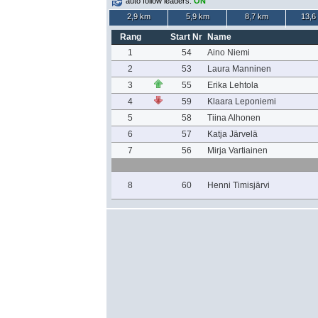
auto follow leaders:
ON
2,9 km
5,9 km
8,7 km
13,6
Rang
Start Nr
Name
1
54
Aino Niemi
2
53
Laura Manninen
3
55
Erika Lehtola
4
59
Klaara Leponiemi
5
58
Tiina Alhonen
6
57
Katja Järvelä
7
56
Mirja Vartiainen
8
60
Henni Timisjärvi