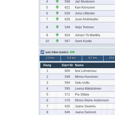
4
568
Jari Mustonen
5
621
Kari Kinnunen
6
630
Juha Lifländer
7
628
Jussi Ahdinkallio
8
549
Veijo Tolonen
9
654
Juhani Yli-Marttila
10
567
Sami Kunttu
auto follow leaders:
ON
2,9 km
5,9 km
8,7 km
13,6
Rang
Start Nr
Name
1
600
Iina Lohvansuu
2
599
Minna Huovinen
3
594
Satu Uuttu
4
595
Leena Mäkäräinen
5
571
Pia Siltala
6
576
Minna Wahe-Andersson
7
620
Jaana Saarela
8
646
Jaana Salonen