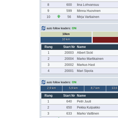
8
600
Iina Lohvansuu
9
599
Minna Huovinen
10
56
Mirja Vartiainen
auto follow leaders:
ON
10km
10 km
Rang
Start Nr
Name
1
20003
Albert Sickl
2
20004
Marko Martikainen
3
20002
Markus Hast
4
20001
Mari Sipola
auto follow leaders:
ON
2,9 km
5,9 km
8,7 km
13,6
Rang
Start Nr
Name
1
640
Petri Juuti
2
650
Pekka Kulpakko
3
633
Marko Vaittinen