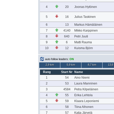
4
20
Joonas Hytönen
5
16
Julius Taskinen
6
13
Markus Hämäläinen
7
4140
Mikko Karppinen
8
640
Petri Juuti
9
6
Matti Rauma
10
12
Kuisma Björn
auto follow leaders:
ON
2,9 km
5,9 km
8,7 km
13,6
Rang
Start Nr
Name
1
54
Aino Niemi
2
53
Laura Manninen
3
4584
Petra Kilpeläinen
4
55
Erika Lehtola
5
59
Klaara Leponiemi
6
58
Tiina Alhonen
7
57
Katja Järvelä