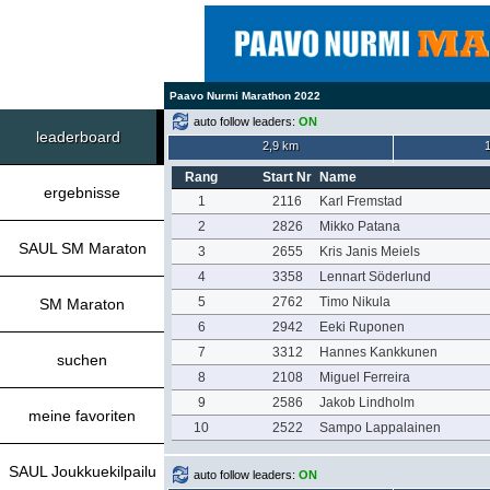
Paavo Nurmi Marathon 2022
auto follow leaders:
ON
leaderboard
2,9 km
Rang
Start Nr
Name
ergebnisse
1
2116
Karl Fremstad
2
2826
Mikko Patana
SAUL SM Maraton
3
2655
Kris Janis Meiels
4
3358
Lennart Söderlund
5
2762
Timo Nikula
SM Maraton
6
2942
Eeki Ruponen
7
3312
Hannes Kankkunen
suchen
8
2108
Miguel Ferreira
9
2586
Jakob Lindholm
meine favoriten
10
2522
Sampo Lappalainen
SAUL Joukkuekilpailu
auto follow leaders:
ON