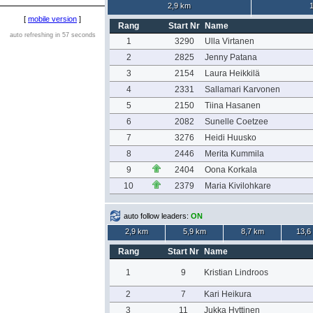
2,9 km
[
mobile version
]
Rang
Start Nr
Name
auto refreshing in 57 seconds
1
3290
Ulla Virtanen
2
2825
Jenny Patana
3
2154
Laura Heikkilä
4
2331
Sallamari Karvonen
5
2150
Tiina Hasanen
6
2082
Sunelle Coetzee
7
3276
Heidi Huusko
8
2446
Merita Kummila
9
2404
Oona Korkala
10
2379
Maria Kivilohkare
auto follow leaders:
ON
2,9 km
5,9 km
8,7 km
13,6
Rang
Start Nr
Name
1
9
Kristian Lindroos
2
7
Kari Heikura
3
11
Jukka Hyttinen