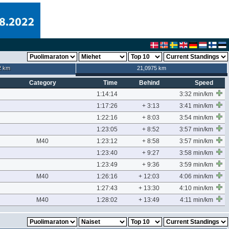
2 km
21,0975 km
Category
Time
Behind
Speed
1:14:14
3:32 min/km
1:17:26
+ 3:13
3:41 min/km
1:22:16
+ 8:03
3:54 min/km
1:23:05
+ 8:52
3:57 min/km
M40
1:23:12
+ 8:58
3:57 min/km
1:23:40
+ 9:27
3:58 min/km
1:23:49
+ 9:36
3:59 min/km
M40
1:26:16
+ 12:03
4:06 min/km
1:27:43
+ 13:30
4:10 min/km
M40
1:28:02
+ 13:49
4:11 min/km