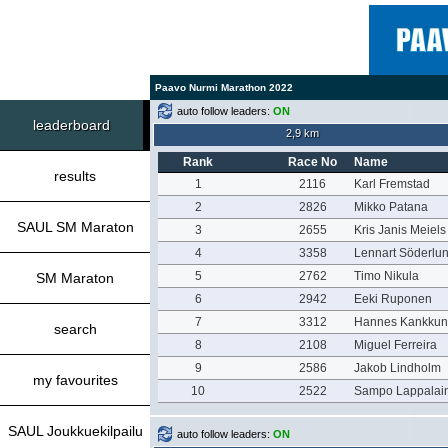
Paavo Nurmi Marathon 2022
auto follow leaders:
ON
leaderboard
2,9 km
Rank
Race No
Name
results
1
2116
Karl Fremstad
2
2826
Mikko Patana
SAUL SM Maraton
3
2655
Kris Janis Meiels
4
3358
Lennart Söderlu
5
2762
Timo Nikula
SM Maraton
6
2942
Eeki Ruponen
7
3312
Hannes Kankku
search
8
2108
Miguel Ferreira
9
2586
Jakob Lindholm
my favourites
10
2522
Sampo Lappalai
SAUL Joukkuekilpailu
auto follow leaders:
ON