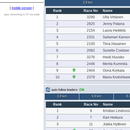
2,9 km
[
mobile version
]
Rank
Race No
Name
auto refreshing in 57 seconds
1
3290
Ulla Virtanen
2
2825
Jenny Patana
3
2154
Laura Heikkilä
4
2331
Sallamari Karvo
5
2150
Tiina Hasanen
6
2082
Sunelle Coetzee
7
3276
Heidi Huusko
8
2446
Merita Kummila
9
2404
Oona Korkala
10
2379
Maria Kivilohkar
auto follow leaders:
ON
2,9 km
5,9 km
8,
Rank
Race No
Name
1
9
Kristian Lindroos
2
7
Kari Heikura
3
11
Jukka Hyttinen