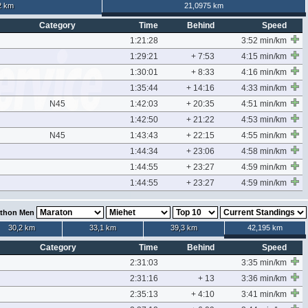
2 km
21,0975 km
Category
Time
Behind
Speed
1:21:28
3:52 min/km
1:29:21
+ 7:53
4:15 min/km
1:30:01
+ 8:33
4:16 min/km
1:35:44
+ 14:16
4:33 min/km
N45
1:42:03
+ 20:35
4:51 min/km
1:42:50
+ 21:22
4:53 min/km
N45
1:43:43
+ 22:15
4:55 min/km
1:44:34
+ 23:06
4:58 min/km
1:44:55
+ 23:27
4:59 min/km
1:44:55
+ 23:27
4:59 min/km
thon Men
30,2 km
33,1 km
39,3 km
42,195 km
Category
Time
Behind
Speed
2:31:03
3:35 min/km
2:31:16
+ 13
3:36 min/km
2:35:13
+ 4:10
3:41 min/km