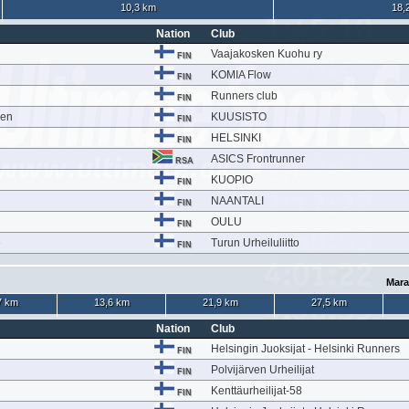
10,3 km
18,
Nation
Club
Vaajakosken Kuohu ry
FIN
KOMIA Flow
FIN
Runners club
FIN
nen
KUUSISTO
FIN
HELSINKI
FIN
ASICS Frontrunner
RSA
KUOPIO
FIN
NAANTALI
FIN
OULU
FIN
e
Turun Urheiluliitto
FIN
Mara
7 km
13,6 km
21,9 km
27,5 km
Nation
Club
Helsingin Juoksijat - Helsinki Runners
FIN
Polvijärven Urheilijat
FIN
Kenttäurheilijat-58
FIN