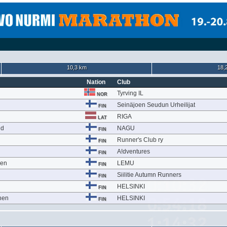
10,3 km
18,
Nation
Club
Tyrving IL
NOR
Seinäjoen Seudun Urheilijat
FIN
RIGA
LAT
nd
NAGU
FIN
Runner's Club ry
FIN
A!dventures
FIN
nen
LEMU
FIN
Siilitie Autumn Runners
FIN
HELSINKI
FIN
nen
HELSINKI
FIN