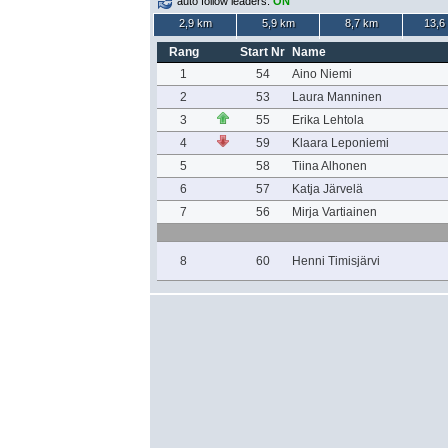
auto follow leaders:
ON
2,9 km
5,9 km
8,7 km
13,6
Rang
Start Nr
Name
1
54
Aino Niemi
2
53
Laura Manninen
3
55
Erika Lehtola
4
59
Klaara Leponiemi
5
58
Tiina Alhonen
6
57
Katja Järvelä
7
56
Mirja Vartiainen
8
60
Henni Timisjärvi