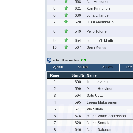
4
568
Jari Mustonen
5
621
Kari Kinnunen
6
630
Juha Lifländer
7
628
Jussi Ahdinkallio
8
549
Veijo Tolonen
9
654
Juhani Yli-Marttila
10
567
Sami Kunttu
auto follow leaders:
ON
2,9 km
5,9 km
8,7 km
13,6
Rang
Start Nr
Name
1
600
Iina Lohvansuu
2
599
Minna Huovinen
3
594
Satu Uuttu
4
595
Leena Mäkäräinen
5
571
Pia Siltala
6
576
Minna Wahe-Andersson
7
620
Jaana Saarela
8
646
Jaana Salonen