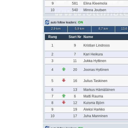
9
581
Elina Kleemola
10
540
Minna Joutsen
auto follow leaders:
ON
2,9 km
5,9 km
8,7 km
13,6
Rang
Start Nr
Name
1
9
Kristian Lindroos
2
7
Kari Heikura
3
11
Jukka Hyttinen
4
20
Joonas Hytönen
5
16
Julius Taskinen
6
13
Markus Hämäläinen
7
6
Matti Rauma
8
12
Kuisma Björn
9
19
Aleksi Harkko
10
17
Juha Manninen