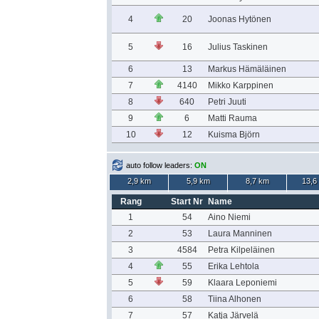
4
20
Joonas Hytönen
5
16
Julius Taskinen
6
13
Markus Hämäläinen
7
4140
Mikko Karppinen
8
640
Petri Juuti
9
6
Matti Rauma
10
12
Kuisma Björn
auto follow leaders:
ON
2,9 km
5,9 km
8,7 km
13,6
Rang
Start Nr
Name
1
54
Aino Niemi
2
53
Laura Manninen
3
4584
Petra Kilpeläinen
4
55
Erika Lehtola
5
59
Klaara Leponiemi
6
58
Tiina Alhonen
7
57
Katja Järvelä