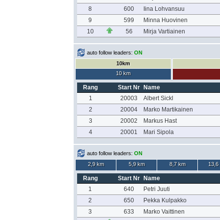
8
600
Iina Lohvansuu
9
599
Minna Huovinen
10
56
Mirja Vartiainen
auto follow leaders:
ON
10km
10 km
Rang
Start Nr
Name
1
20003
Albert Sickl
2
20004
Marko Martikainen
3
20002
Markus Hast
4
20001
Mari Sipola
auto follow leaders:
ON
2,9 km
5,9 km
8,7 km
13,6
Rang
Start Nr
Name
1
640
Petri Juuti
2
650
Pekka Kulpakko
3
633
Marko Vaittinen