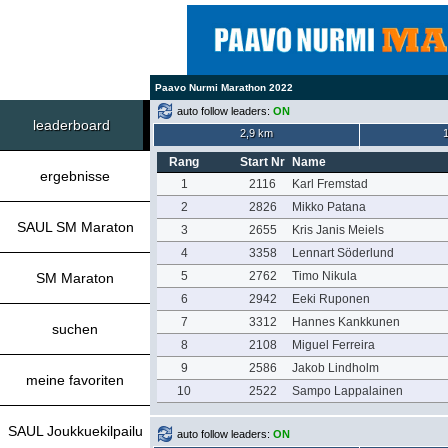
Paavo Nurmi Marathon 2022
auto follow leaders:
ON
leaderboard
2,9 km
Rang
Start Nr
Name
ergebnisse
1
2116
Karl Fremstad
2
2826
Mikko Patana
SAUL SM Maraton
3
2655
Kris Janis Meiels
4
3358
Lennart Söderlund
5
2762
Timo Nikula
SM Maraton
6
2942
Eeki Ruponen
7
3312
Hannes Kankkunen
suchen
8
2108
Miguel Ferreira
9
2586
Jakob Lindholm
meine favoriten
10
2522
Sampo Lappalainen
SAUL Joukkuekilpailu
auto follow leaders:
ON