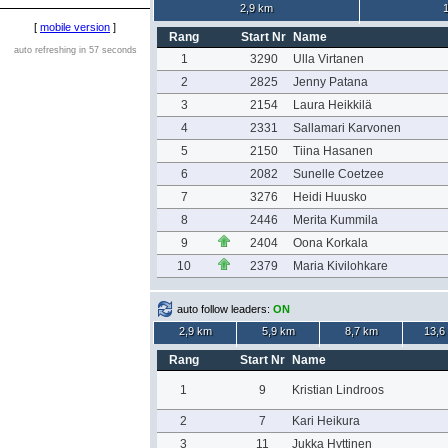
2,9 km
[
mobile version
]
Rang
Start Nr
Name
auto refreshing in 57 seconds
1
3290
Ulla Virtanen
2
2825
Jenny Patana
3
2154
Laura Heikkilä
4
2331
Sallamari Karvonen
5
2150
Tiina Hasanen
6
2082
Sunelle Coetzee
7
3276
Heidi Huusko
8
2446
Merita Kummila
9
2404
Oona Korkala
10
2379
Maria Kivilohkare
auto follow leaders:
ON
2,9 km
5,9 km
8,7 km
13,6
Rang
Start Nr
Name
1
9
Kristian Lindroos
2
7
Kari Heikura
3
11
Jukka Hyttinen