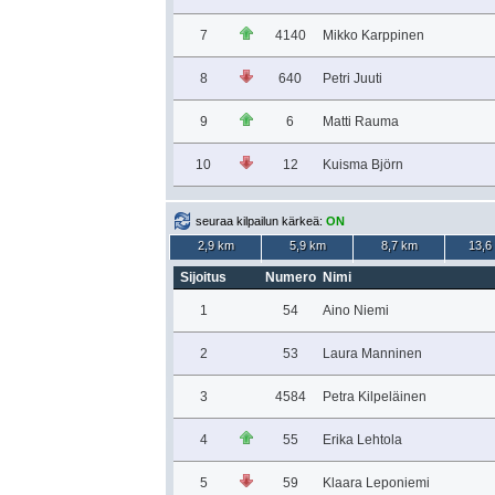
7
4140
Mikko Karppinen
8
640
Petri Juuti
9
6
Matti Rauma
10
12
Kuisma Björn
seuraa kilpailun kärkeä:
ON
2,9 km
5,9 km
8,7 km
13,6
Sijoitus
Numero
Nimi
1
54
Aino Niemi
2
53
Laura Manninen
3
4584
Petra Kilpeläinen
4
55
Erika Lehtola
5
59
Klaara Leponiemi