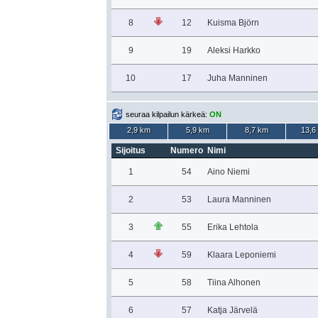
8
12
Kuisma Björn
9
19
Aleksi Harkko
10
17
Juha Manninen
seuraa kilpailun kärkeä:
ON
2,9 km
5,9 km
8,7 km
13,6
Sijoitus
Numero
Nimi
1
54
Aino Niemi
2
53
Laura Manninen
3
55
Erika Lehtola
4
59
Klaara Leponiemi
5
58
Tiina Alhonen
6
57
Katja Järvelä