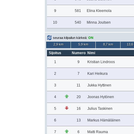
9
581
Elina Kleemola
10
540
Minna Joutsen
seuraa kilpailun kärkeä:
ON
2,9 km
5,9 km
8,7 km
13,6
Sijoitus
Numero
Nimi
1
9
Kristian Lindroos
2
7
Kari Heikura
3
11
Jukka Hyttinen
4
20
Joonas Hytönen
5
16
Julius Taskinen
6
13
Markus Hämäläinen
7
6
Matti Rauma