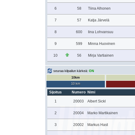
6
58
Tiina Alhonen
7
57
Katja Järvelä
8
600
Iina Lohvansuu
9
599
Minna Huovinen
10
56
Mirja Vartiainen
seuraa kilpailun kärkeä:
ON
10km
10 km
Sijoitus
Numero
Nimi
1
20003
Albert Sickl
2
20004
Marko Martikainen
3
20002
Markus Hast