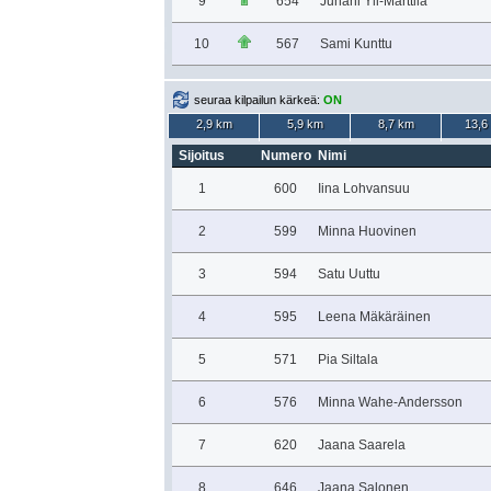
9
654
Juhani Yli-Marttila
10
567
Sami Kunttu
seuraa kilpailun kärkeä:
ON
2,9 km
5,9 km
8,7 km
13,6
Sijoitus
Numero
Nimi
1
600
Iina Lohvansuu
2
599
Minna Huovinen
3
594
Satu Uuttu
4
595
Leena Mäkäräinen
5
571
Pia Siltala
6
576
Minna Wahe-Andersson
7
620
Jaana Saarela
8
646
Jaana Salonen