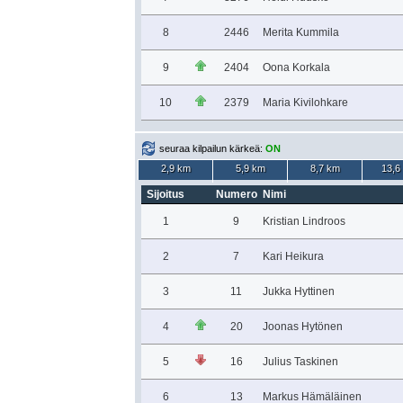
8
2446
Merita Kummila
9
2404
Oona Korkala
10
2379
Maria Kivilohkare
seuraa kilpailun kärkeä:
ON
2,9 km
5,9 km
8,7 km
13,6
Sijoitus
Numero
Nimi
1
9
Kristian Lindroos
2
7
Kari Heikura
3
11
Jukka Hyttinen
4
20
Joonas Hytönen
5
16
Julius Taskinen
6
13
Markus Hämäläinen