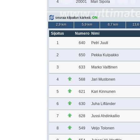
4
20001
Mari Sipola
seuraa kilpailun kärkeä:
ON
2,9 km
5,9 km
8,7 km
13,6
Sijoitus
Numero
Nimi
1
640
Petri Juuti
2
650
Pekka Kulpakko
3
633
Marko Vaittinen
4
568
Jari Mustonen
5
621
Kari Kinnunen
6
630
Juha Lifländer
7
628
Jussi Ahdinkallio
8
549
Veijo Tolonen