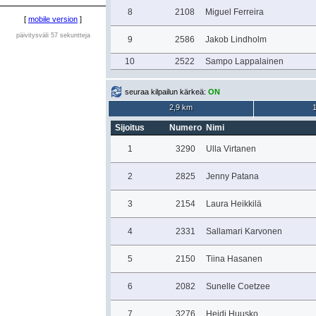
8
2108
Miguel Ferreira
[
mobile version
]
päivitysväli 57 sekuntteja
9
2586
Jakob Lindholm
10
2522
Sampo Lappalainen
seuraa kilpailun kärkeä:
ON
2,9 km
Sijoitus
Numero
Nimi
1
3290
Ulla Virtanen
2
2825
Jenny Patana
3
2154
Laura Heikkilä
4
2331
Sallamari Karvonen
5
2150
Tiina Hasanen
6
2082
Sunelle Coetzee
7
3276
Heidi Huusko