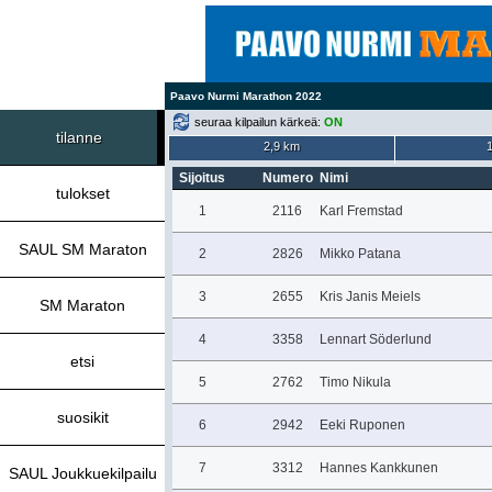
Paavo Nurmi Marathon 2022
seuraa kilpailun kärkeä:
ON
tilanne
2,9 km
Sijoitus
Numero
Nimi
tulokset
1
2116
Karl Fremstad
SAUL SM Maraton
2
2826
Mikko Patana
3
2655
Kris Janis Meiels
SM Maraton
4
3358
Lennart Söderlund
etsi
5
2762
Timo Nikula
suosikit
6
2942
Eeki Ruponen
7
3312
Hannes Kankkunen
SAUL Joukkuekilpailu