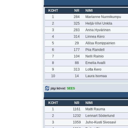
KOHT
NR
NIMI
1
284
Marianne Nurmikumpu
2
325
Heljä-Viivi Unkila
3
283
Anna Hyvärinen
4
314
Linnea Kero
5
29
Aliisa Romppainen
6
177
Piia Randell
7
104
Nelli Rainio
8
88
Emelia Avalli
9
313
Lotta Kero
10
14
Laura Isomaa
jälgi liidreid:
SEES
KOHT
NR
NIMI
1
1161
Matti Rauma
2
1232
Lennart Söderlund
3
1059
Juho-Kusti Sivosavi