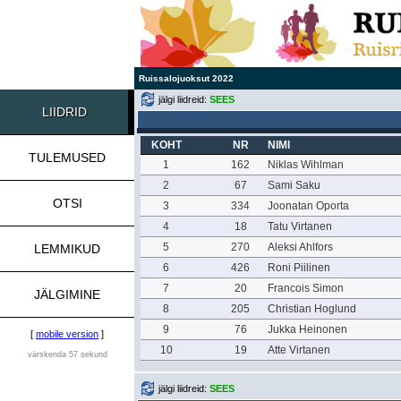
Ruissalojuoksut 2022
jälgi liidreid:
SEES
LIIDRID
KOHT
NR
NIMI
TULEMUSED
1
162
Niklas Wihlman
2
67
Sami Saku
OTSI
3
334
Joonatan Oporta
4
18
Tatu Virtanen
5
270
Aleksi Ahlfors
LEMMIKUD
6
426
Roni Piilinen
7
20
Francois Simon
JÄLGIMINE
8
205
Christian Hoglund
9
76
Jukka Heinonen
[
mobile version
]
10
19
Atte Virtanen
värskenda 57 sekund
jälgi liidreid:
SEES