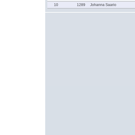
10
1289
Johanna Saario