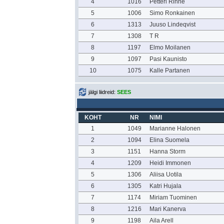
4
1016
Petteri Rinne
5
1006
Simo Ronkainen
6
1313
Juuso Lindeqvist
7
1308
T R
8
1197
Elmo Moilanen
9
1097
Pasi Kaunisto
10
1075
Kalle Partanen
jälgi liidreid:
SEES
KOHT
NR
NIMI
1
1049
Marianne Halonen
2
1094
Elina Suomela
3
1151
Hanna Storm
4
1209
Heidi Immonen
5
1306
Aliisa Uotila
6
1305
Katri Hujala
7
1174
Miriam Tuominen
8
1216
Mari Kanerva
9
1198
Aila Arell