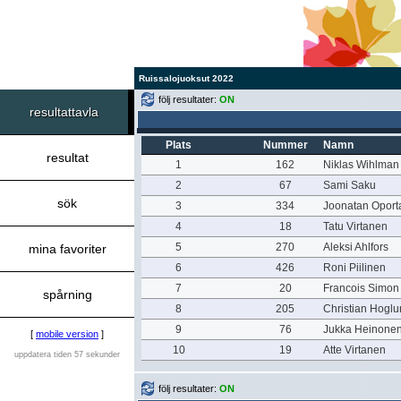
Ruissalojuoksut 2022
följ resultater:
ON
resultattavla
Plats
Nummer
Namn
resultat
1
162
Niklas Wihlman
2
67
Sami Saku
sök
3
334
Joonatan Oport
4
18
Tatu Virtanen
5
270
Aleksi Ahlfors
mina favoriter
6
426
Roni Piilinen
7
20
Francois Simon
spårning
8
205
Christian Hogl
9
76
Jukka Heinone
[
mobile version
]
10
19
Atte Virtanen
uppdatera tiden 57 sekunder
följ resultater:
ON