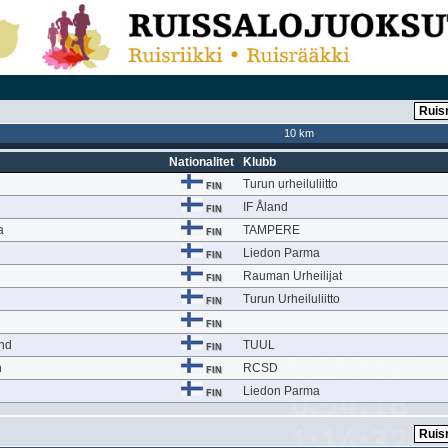
10 km
Nationalitet
Klubb
Turun urheiluliitto
FIN
IF Åland
FIN
a
TAMPERE
FIN
Liedon Parma
FIN
Rauman Urheilijat
FIN
Turun Urheiluliitto
FIN
FIN
und
TUUL
FIN
n
RCSD
FIN
Liedon Parma
FIN