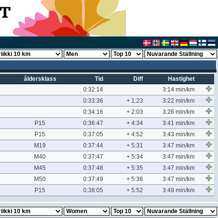
åldersklass
Tid
Diff
Hastighet
0:32:14
3:14 min/km
0:33:36
+ 1:23
3:22 min/km
0:34:16
+ 2:03
3:26 min/km
P15
0:36:47
+ 4:34
3:41 min/km
P15
0:37:05
+ 4:52
3:43 min/km
M19
0:37:44
+ 5:31
3:47 min/km
M40
0:37:47
+ 5:34
3:47 min/km
M45
0:37:48
+ 5:35
3:47 min/km
M50
0:37:49
+ 5:36
3:47 min/km
P15
0:38:05
+ 5:52
3:49 min/km