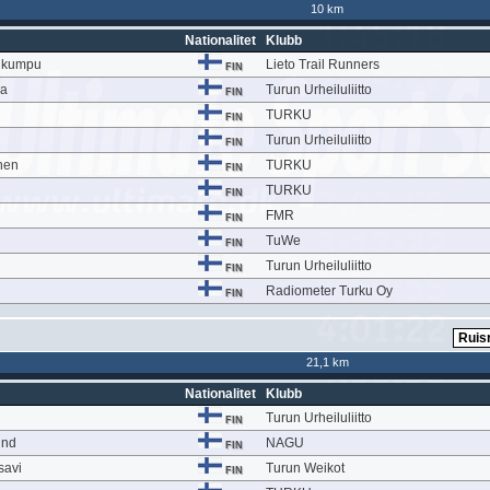
10 km
Nationalitet
Klubb
ikumpu
Lieto Trail Runners
FIN
la
Turun Urheiluliitto
FIN
n
TURKU
FIN
Turun Urheiluliitto
FIN
nen
TURKU
FIN
TURKU
FIN
FMR
FIN
TuWe
FIN
Turun Urheiluliitto
FIN
Radiometer Turku Oy
FIN
21,1 km
Nationalitet
Klubb
Turun Urheiluliitto
FIN
und
NAGU
FIN
savi
Turun Weikot
FIN