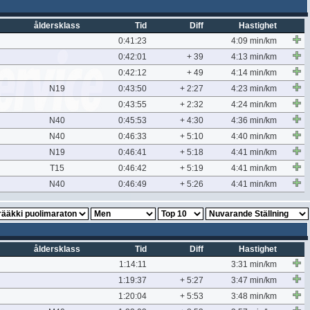
åldersklass
Tid
Diff
Hastighet
0:41:23
4:09 min/km
0:42:01
+ 39
4:13 min/km
0:42:12
+ 49
4:14 min/km
N19
0:43:50
+ 2:27
4:23 min/km
0:43:55
+ 2:32
4:24 min/km
N40
0:45:53
+ 4:30
4:36 min/km
N40
0:46:33
+ 5:10
4:40 min/km
N19
0:46:41
+ 5:18
4:41 min/km
T15
0:46:42
+ 5:19
4:41 min/km
N40
0:46:49
+ 5:26
4:41 min/km
åldersklass
Tid
Diff
Hastighet
1:14:11
3:31 min/km
1:19:37
+ 5:27
3:47 min/km
1:20:04
+ 5:53
3:48 min/km