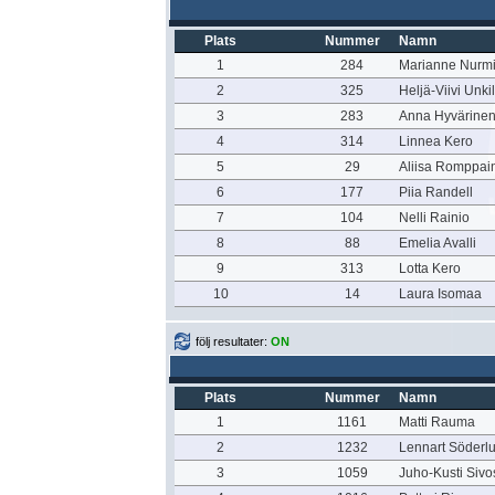
Plats
Nummer
Namn
1
284
Marianne Nurm
2
325
Heljä-Viivi Unki
3
283
Anna Hyvärine
4
314
Linnea Kero
5
29
Aliisa Romppai
6
177
Piia Randell
7
104
Nelli Rainio
8
88
Emelia Avalli
9
313
Lotta Kero
10
14
Laura Isomaa
följ resultater:
ON
Plats
Nummer
Namn
1
1161
Matti Rauma
2
1232
Lennart Söderl
3
1059
Juho-Kusti Sivo