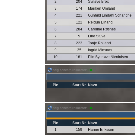
2
204
Synøve Brox
3
174
Mariken Omland
4
221
Gunhild Lindahl Schanche
5
122
Reidun Einang
6
284
Caroline Røsnes
7
5
Line Stuve
8
223
Tonje Rolland
9
35
Ingrid Minsaas
10
181
Elin Synnøve Nicolaisen
følg seneste resultater:
TIL
Plc
Start Nr
Navn
følg seneste resultater:
TIL
Plc
Start Nr
Navn
1
159
Hanne Eriksson