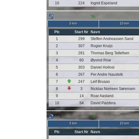
10
224
Ingrid Espeland
følg seneste resultater:
TIL
5 km
10 km
Plc
Start Nr
Navn
1
299
Steffen Andreassen Sand
2
307
Rogier Kruijs
3
281
Thomas Berg Tellefsen
4
60
Øyvind Rise
5
303
Daniel Hollosi
6
267
Per Andre Naustvik
7
247
Leif Bruaas
8
3
Nicklas Norreen Sørensen
9
14
Roar Aasland
10
54
David Pazdera
følg seneste resultater:
TIL
5 km
10 km
Plc
Start Nr
Navn