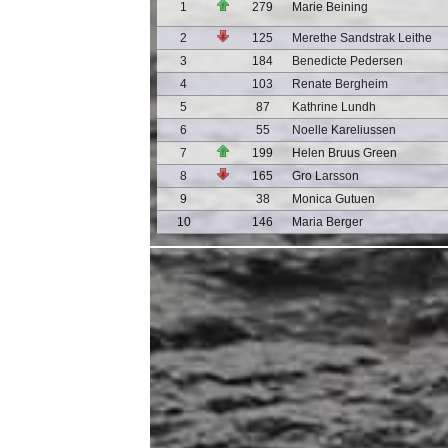
1
279
Marie Beining
2
125
Merethe Sandstrak Leithe
3
184
Benedicte Pedersen
4
103
Renate Bergheim
5
87
Kathrine Lundh
6
55
Noelle Kareliussen
7
199
Helen Bruus Green
8
165
Gro Larsson
9
38
Monica Gutuen
10
146
Maria Berger