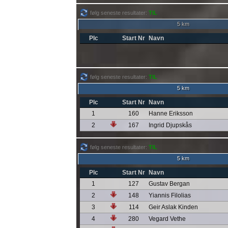
følg seneste resultater:
TIL
5 km
Plc
Start Nr
Navn
følg seneste resultater:
TIL
5 km
Plc
Start Nr
Navn
1
160
Hanne Eriksson
2
167
Ingrid Djupskås
følg seneste resultater:
TIL
5 km
Plc
Start Nr
Navn
1
127
Gustav Bergan
2
148
Yiannis Filolias
3
114
Geir Aslak Kinden
4
280
Vegard Vethe