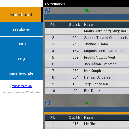
17. MAIRATON
følg seneste resultater:
TIL
leaderboard
Plc
Start Nr
Navn
resultater
1
305
Martin Ukkelberg Sløgedal
2
294
Sander Tørvold Guldbrands
para
3
246
Thomas Klæbo
4
154
Magnus Bækkevar Semb
5
293
Fredrik Mattias Vogt
søg
6
203
Jan Håkon Tvervaag
7
263
Iver Knoph
mine favoritter
8
304
Herman Andersen
9
169
Terje Lassesen
[
mobile version
]
10
95
Eric Deetz
auto-opdaterer om 57 sekunder
følg seneste resultater:
TIL
Plc
Start Nr
Navn
1
115
Liv Richter