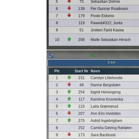
5
75
Sebastian Dehne
6
139
Per Gunnar Roalkvam
7
179
Frode Eidsmo
8
119
Pawe&#322; Jurka
9
51
Jostein Fjeld Kaasa
10
206
Malte Sebastian Hinsch
følg seneste resultater:
TIL
5 km
Plc
Start Nr
Navn
1
231
Carolyn Lillehovde
2
48
Hanne Bergstrøm
3
254
Ingrid Helsingeng
4
117
Karolina Kosowska
5
123
Laila Grønnerud
6
207
Ann Elin Hvidsten
7
275
Astrid Ingebrigtsen
8
252
Camilla Døving Røstøen
9
173
Sara Backlund