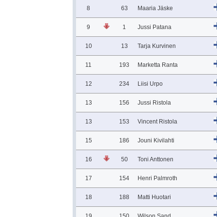
8
63
Maaria Jäske
9
1
Jussi Patana
10
13
Tarja Kurvinen
11
193
Marketta Ranta
12
234
Liisi Urpo
13
156
Jussi Ristola
13
153
Vincent Ristola
15
186
Jouni Kivilahti
16
50
Toni Anttonen
17
154
Henri Palmroth
18
188
Matti Huotari
19
150
Wilson Sand