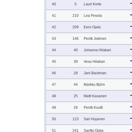
40
5
Lauri Korte
41
210
Lea Pesola
42
209
Eero Ojala
43
146
Pentti Jokinen
44
40
Johanna Hilakari
45
39
Vesa Hilakari
46
28
Jani Backman
47
44
Markku Björn
48
25
Matti Kasanen
48
26
Pentti Kuutti
50
123
Sari Hujanen
51
241
Santtu Ojala