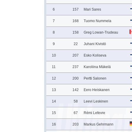
6
157
Mari Sares
7
168
Tuomo Nummela
8
158
Greg Lowan-Trudeau
9
22
Juhani Kivistö
10
207
Esko Koliseva
11
237
Karoliina Mäkelä
12
200
Pertti Salonen
13
142
Eero Heiskanen
14
58
Leevi Leskinen
15
67
Rémi Lefevre
16
203
Markus Gehrmann