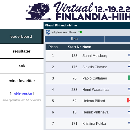
Virtual Finlandia-hiihto
følg live resultater:
TIL
leaderboard
5 km
Plass
Start Nr
Navn
resultater
1
183
Sanni Metsberg
søk
2
175
Aleksis Chavez
3
70
Paolo Cattaneo
mine favoritter
4
233
Henri Waaramaa
[
mobile version
]
auto-oppdatere om 57 sekunder
5
52
Helena Billard
6
15
Henrik Pirttineva
7
171
Kristiina Pokka