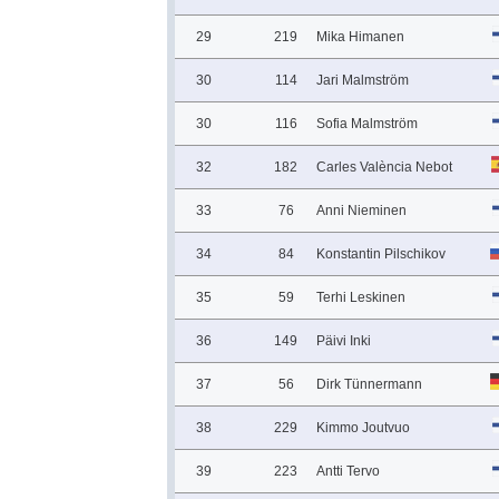
29
219
Mika Himanen
30
114
Jari Malmström
30
116
Sofia Malmström
32
182
Carles València Nebot
33
76
Anni Nieminen
34
84
Konstantin Pilschikov
35
59
Terhi Leskinen
36
149
Päivi Inki
37
56
Dirk Tünnermann
38
229
Kimmo Joutvuo
39
223
Antti Tervo