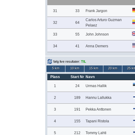
31
33
Frank Jargon
Carlos Arturo Guzman
32
64
Pelaez
33
55
John Johnson
34
41
Anna Demers
følg live resultater:
TIL
5 km
10 km
15 km
20 km
25 k
Plass
Start Nr
Navn
1
24
Urmas Hallik
2
189
Hannu Lallukka
3
191
Pekka Anttonen
4
155
Tapani Ristola
5
212
Tommy Lahti