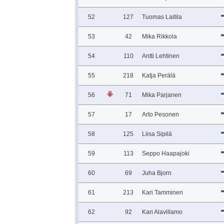
52
127
Tuomas Laitila
53
42
Mika Rikkola
54
110
Antti Lehtinen
55
218
Katja Perälä
56
71
Mika Parjanen
57
17
Arto Pesonen
58
125
Liisa Sipilä
59
113
Seppo Haapajoki
60
69
Juha Bjorn
61
213
Kari Tamminen
62
92
Kari Alavillamo