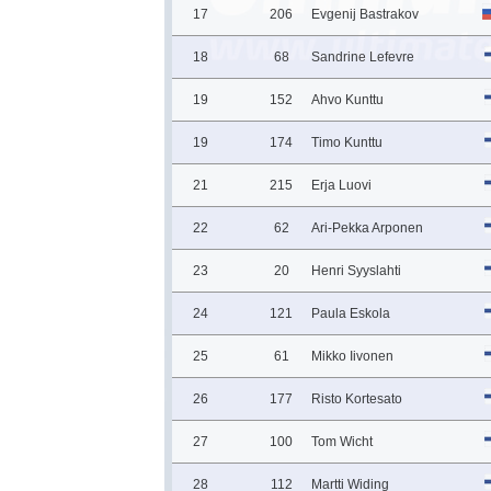
17
206
Evgenij Bastrakov
18
68
Sandrine Lefevre
19
152
Ahvo Kunttu
19
174
Timo Kunttu
21
215
Erja Luovi
22
62
Ari-Pekka Arponen
23
20
Henri Syyslahti
24
121
Paula Eskola
25
61
Mikko Iivonen
26
177
Risto Kortesato
27
100
Tom Wicht
28
112
Martti Widing