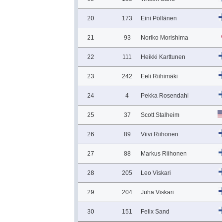
20
173
Eini Pöllänen
21
93
Noriko Morishima
22
111
Heikki Karttunen
23
242
Eeli Riihimäki
24
4
Pekka Rosendahl
25
37
Scott Stalheim
26
89
Viivi Riihonen
27
88
Markus Riihonen
28
205
Leo Viskari
29
204
Juha Viskari
30
151
Felix Sand