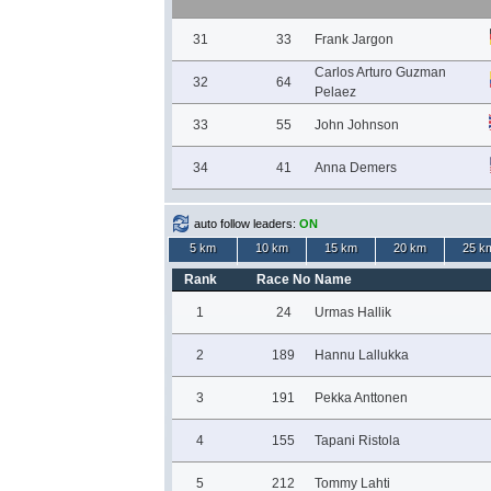
31
33
Frank Jargon
Carlos Arturo Guzman
32
64
Pelaez
33
55
John Johnson
34
41
Anna Demers
auto follow leaders:
ON
5 km
10 km
15 km
20 km
25 k
Rank
Race No
Name
1
24
Urmas Hallik
2
189
Hannu Lallukka
3
191
Pekka Anttonen
4
155
Tapani Ristola
5
212
Tommy Lahti