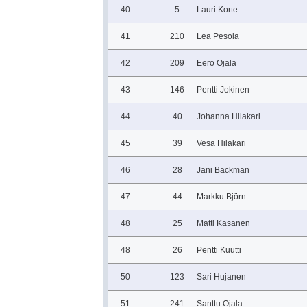
40
5
Lauri Korte
41
210
Lea Pesola
42
209
Eero Ojala
43
146
Pentti Jokinen
44
40
Johanna Hilakari
45
39
Vesa Hilakari
46
28
Jani Backman
47
44
Markku Björn
48
25
Matti Kasanen
48
26
Pentti Kuutti
50
123
Sari Hujanen
51
241
Santtu Ojala