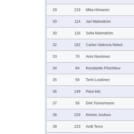
29
219
Mika Himanen
30
114
Jari Malmström
30
116
Sofia Malmström
32
182
Carles València Nebot
33
76
Anni Nieminen
34
84
Konstantin Pilschikov
35
59
Terhi Leskinen
36
149
Päivi Inki
37
56
Dirk Tünnermann
38
229
Kimmo Joutvuo
39
223
Antti Tervo