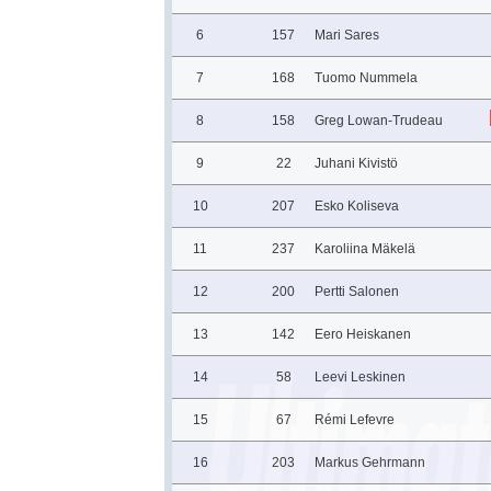
6
157
Mari Sares
7
168
Tuomo Nummela
8
158
Greg Lowan-Trudeau
9
22
Juhani Kivistö
10
207
Esko Koliseva
11
237
Karoliina Mäkelä
12
200
Pertti Salonen
13
142
Eero Heiskanen
14
58
Leevi Leskinen
15
67
Rémi Lefevre
16
203
Markus Gehrmann