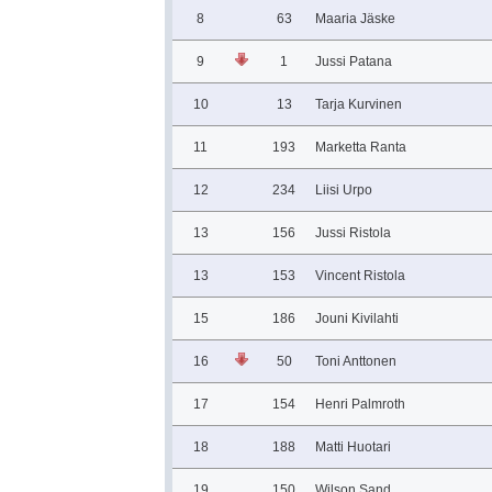
8
63
Maaria Jäske
9
1
Jussi Patana
10
13
Tarja Kurvinen
11
193
Marketta Ranta
12
234
Liisi Urpo
13
156
Jussi Ristola
13
153
Vincent Ristola
15
186
Jouni Kivilahti
16
50
Toni Anttonen
17
154
Henri Palmroth
18
188
Matti Huotari
19
150
Wilson Sand