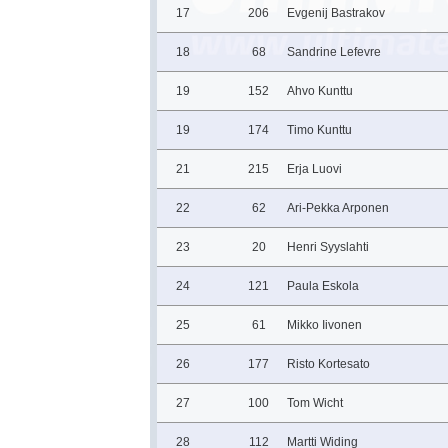
17
206
Evgenij Bastrakov
18
68
Sandrine Lefevre
19
152
Ahvo Kunttu
19
174
Timo Kunttu
21
215
Erja Luovi
22
62
Ari-Pekka Arponen
23
20
Henri Syyslahti
24
121
Paula Eskola
25
61
Mikko Iivonen
26
177
Risto Kortesato
27
100
Tom Wicht
28
112
Martti Widing