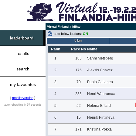
Virtual Finlandia-hiihto
auto follow leaders:
ON
leaderboard
5 km
Rank
Race No
Name
results
1
183
Sanni Metsberg
search
2
175
Aleksis Chavez
3
70
Paolo Cattaneo
my favourites
4
233
Henri Waaramaa
[
mobile version
]
auto refreshing in 57 seconds
5
52
Helena Billard
6
15
Henrik Pirttineva
7
171
Kristiina Pokka