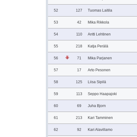
52
127
Tuomas Laitila
53
42
Mika Rikkola
54
110
Antti Lehtinen
55
218
Katja Perälä
56
71
Mika Parjanen
57
17
Arto Pesonen
58
125
Liisa Sipilä
59
113
Seppo Haapajoki
60
69
Juha Bjorn
61
213
Kari Tamminen
62
92
Kari Alavillamo