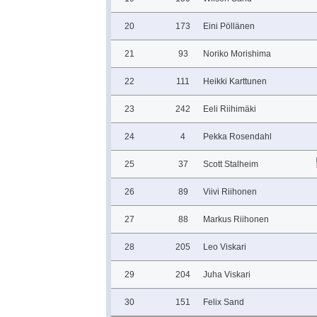
20
173
Eini Pöllänen
21
93
Noriko Morishima
22
111
Heikki Karttunen
23
242
Eeli Riihimäki
24
4
Pekka Rosendahl
25
37
Scott Stalheim
26
89
Viivi Riihonen
27
88
Markus Riihonen
28
205
Leo Viskari
29
204
Juha Viskari
30
151
Felix Sand