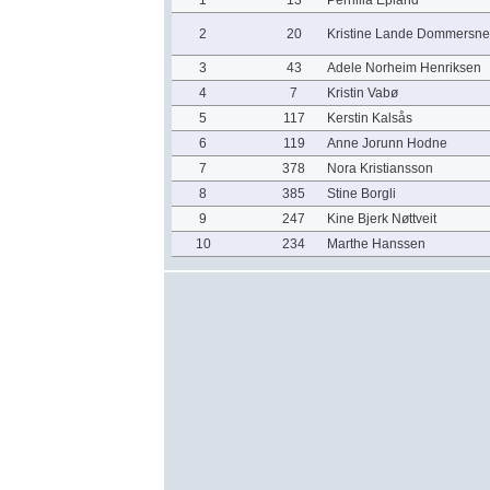
1
13
Pernilla Epland
2
20
Kristine Lande Dommersne
3
43
Adele Norheim Henriksen
4
7
Kristin Vabø
5
117
Kerstin Kalsås
6
119
Anne Jorunn Hodne
7
378
Nora Kristiansson
8
385
Stine Borgli
9
247
Kine Bjerk Nøttveit
10
234
Marthe Hanssen