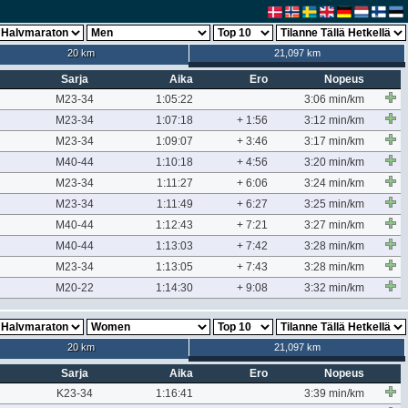
20 km
21,097 km
Sarja
Aika
Ero
Nopeus
M23-34
1:05:22
3:06 min/km
M23-34
1:07:18
+ 1:56
3:12 min/km
M23-34
1:09:07
+ 3:46
3:17 min/km
M40-44
1:10:18
+ 4:56
3:20 min/km
M23-34
1:11:27
+ 6:06
3:24 min/km
M23-34
1:11:49
+ 6:27
3:25 min/km
M40-44
1:12:43
+ 7:21
3:27 min/km
M40-44
1:13:03
+ 7:42
3:28 min/km
M23-34
1:13:05
+ 7:43
3:28 min/km
M20-22
1:14:30
+ 9:08
3:32 min/km
20 km
21,097 km
Sarja
Aika
Ero
Nopeus
K23-34
1:16:41
3:39 min/km