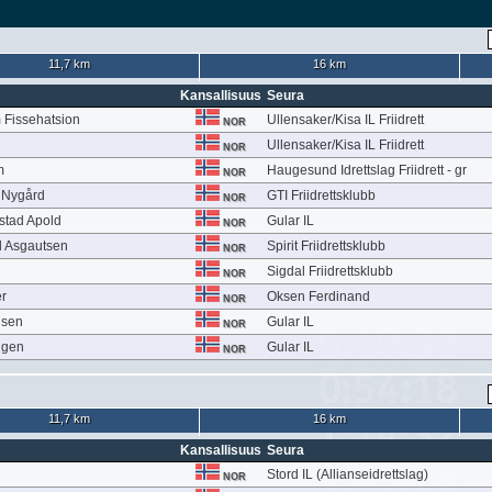
11,7 km
16 km
Kansallisuus
Seura
Fissehatsion
Ullensaker/Kisa IL Friidrett
NOR
Ullensaker/Kisa IL Friidrett
NOR
m
Haugesund Idrettslag Friidrett - gr
NOR
 Nygård
GTI Friidrettsklubb
NOR
stad Apold
Gular IL
NOR
 Asgautsen
Spirit Friidrettsklubb
NOR
Sigdal Friidrettsklubb
NOR
r
Oksen Ferdinand
NOR
nsen
Gular IL
NOR
ggen
Gular IL
NOR
11,7 km
16 km
Kansallisuus
Seura
Stord IL (Allianseidrettslag)
NOR