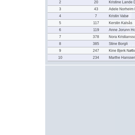
2
20
Kristine Lande
3
43
Adele Norheim 
4
7
Kristin Vabø
5
117
Kerstin Kalsås
6
119
Anne Jorunn H
7
378
Nora Kristianss
8
385
Stine Borgli
9
247
Kine Bjerk Nøttv
10
234
Marthe Hansse