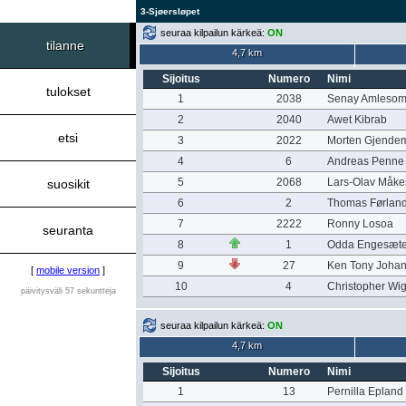
3-Sjøersløpet
seuraa kilpailun kärkeä:
ON
tilanne
4,7 km
Sijoitus
Numero
Nimi
tulokset
1
2038
Senay Amlesom 
2
2040
Awet Kibrab
etsi
3
2022
Morten Gjende
4
6
Andreas Penne
5
2068
Lars-Olav Måke
suosikit
6
2
Thomas Førland
7
2222
Ronny Losoa
seuranta
8
1
Odda Engesæte
9
27
Ken Tony Joha
[
mobile version
]
10
4
Christopher Wi
päivitysväli 57 sekuntteja
seuraa kilpailun kärkeä:
ON
4,7 km
Sijoitus
Numero
Nimi
1
13
Pernilla Epland