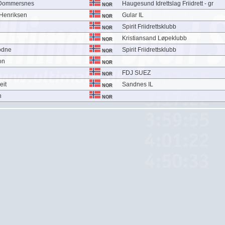
 Dommersnes
Haugesund Idrettslag Friidrett - gr
NOR
Henriksen
Gular IL
NOR
Spirit Friidrettsklubb
NOR
Kristiansand Løpeklubb
NOR
odne
Spirit Friidrettsklubb
NOR
on
NOR
FDJ SUEZ
NOR
eit
Sandnes IL
NOR
n
NOR