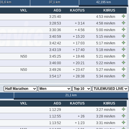
31,6 km
37,1 km
42,195 km
VKL
AEG
KAOTUS
KIIRUS
3:25:40
4:53 min/km
3:28:53
+ 3:14
4:58 min/km
3:30:36
+ 4:56
5:00 min/km
3:40:59
+ 15:20
5:15 min/km
3:42:42
+ 17:03
5:17 min/km
3:43:19
+ 17:40
5:18 min/km
N50
3:45:25
+ 19:46
5:21 min/km
3:46:00
+ 20:21
5:22 min/km
N50
3:49:26
+ 23:47
5:27 min/km
3:54:17
+ 28:38
5:34 min/km
21,1 km
VKL
AEG
KAOTUS
KIIRUS
1:12:29
3:27 min/km
1:12:55
+ 26
3:28 min/km
1:13:52
+ 1:23
3:31 min/km