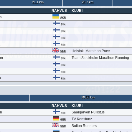
21,1 km
26,7 km
RAHVUS
KLUBI
ma
UKR
FIN
FIN
FIN
a
FIN
Helsinki Marathon Pace
GBR
öm
Team Stockholm Marathon Running
FIN
FIN
FIN
m
FIN
10,55 km
RAHVUS
KLUBI
en
Saarijärven Pullistus
FIN
TV Konstanz
GER
Sutton Runners
GBR