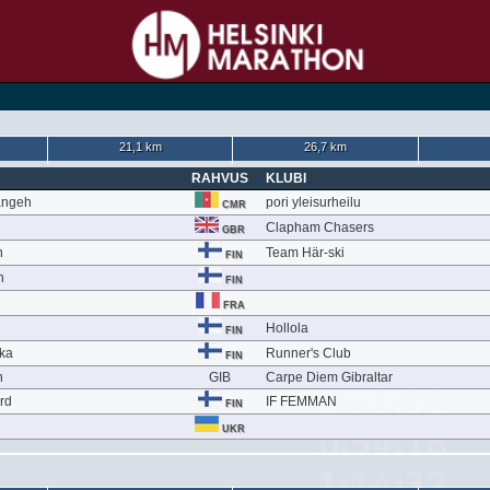
21,1 km
26,7 km
RAHVUS
KLUBI
angeh
pori yleisurheilu
CMR
Clapham Chasers
GBR
n
Team Här-ski
FIN
n
FIN
FRA
Hollola
FIN
ka
Runner's Club
FIN
n
GIB
Carpe Diem Gibraltar
rd
IF FEMMAN
FIN
UKR