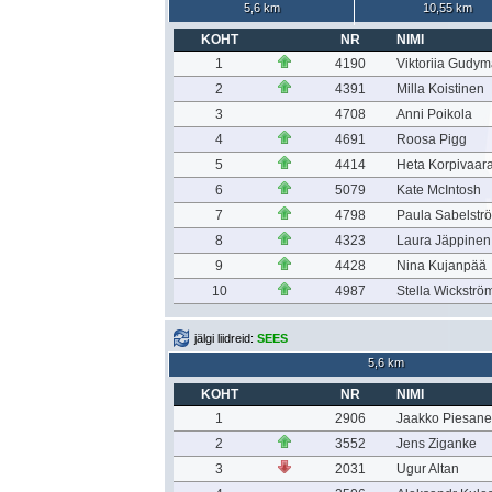
5,6 km
10,55 km
KOHT
NR
NIMI
1
4190
Viktoriia Gudy
2
4391
Milla Koistinen
3
4708
Anni Poikola
4
4691
Roosa Pigg
5
4414
Heta Korpivaar
6
5079
Kate McIntosh
7
4798
Paula Sabelstr
8
4323
Laura Jäppinen
9
4428
Nina Kujanpää
10
4987
Stella Wickströ
jälgi liidreid:
SEES
5,6 km
KOHT
NR
NIMI
1
2906
Jaakko Piesan
2
3552
Jens Ziganke
3
2031
Ugur Altan