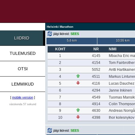
Helsinki Marathon
jälgi liidreid:
SEES
LIIDRID
5,6 km
10,55 km
KOHT
NR
NIMI
TULEMUSED
1
4145
Mbacha Eric m
2
4154
Tom Fairbrother
OTSI
3
5052
Antti Hartikaine
4
4511
Markus Lintune
5
4116
Lucas Dauchez
LEMMIKUD
6
4294
Janne Inkinen
7
4549
Tuomas Mansik
[
mobile version
]
8
4914
Colin Thompso
värskenda 57 sekund
9
4630
Andreas Norrgå
10
4398
Ihor kolesnykov
jälgi liidreid:
SEES