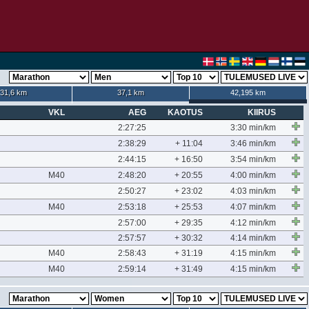
31,6 km
37,1 km
42,195 km
VKL
AEG
KAOTUS
KIIRUS
2:27:25
3:30 min/km
2:38:29
+ 11:04
3:46 min/km
2:44:15
+ 16:50
3:54 min/km
M40
2:48:20
+ 20:55
4:00 min/km
2:50:27
+ 23:02
4:03 min/km
M40
2:53:18
+ 25:53
4:07 min/km
2:57:00
+ 29:35
4:12 min/km
2:57:57
+ 30:32
4:14 min/km
M40
2:58:43
+ 31:19
4:15 min/km
M40
2:59:14
+ 31:49
4:15 min/km