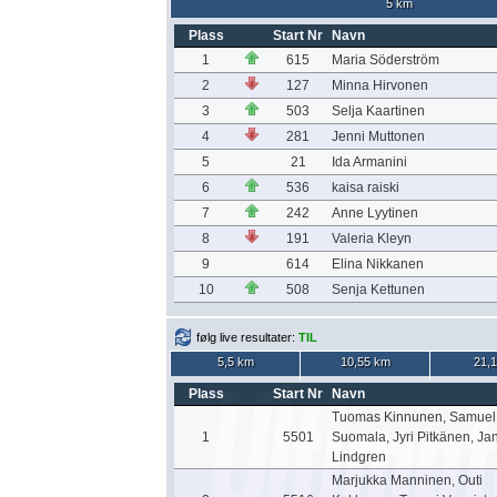
5 km
Plass
Start Nr
Navn
1
615
Maria Söderström
2
127
Minna Hirvonen
3
503
Selja Kaartinen
4
281
Jenni Muttonen
5
21
Ida Armanini
6
536
kaisa raiski
7
242
Anne Lyytinen
8
191
Valeria Kleyn
9
614
Elina Nikkanen
10
508
Senja Kettunen
følg live resultater:
TIL
5,5 km
10,55 km
21,
Plass
Start Nr
Navn
Tuomas Kinnunen, Samuel
1
5501
Suomala, Jyri Pitkänen, Ja
Lindgren
Marjukka Manninen, Outi