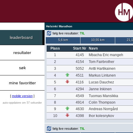
Helsinki Marathon
følg live resultater:
TIL
leaderboard
5,6 km
10,55 km
21,
Plass
Start Nr
Navn
resultater
1
4145
Mbacha Eric mangeh
2
4154
Tom Fairbrother
søk
3
5052
Antti Hartikainen
4
4511
Markus Lintunen
5
4116
Lucas Dauchez
mine favoritter
6
4294
Janne Inkinen
7
4549
Tuomas Mansikka
[
mobile version
]
8
4914
Colin Thompson
auto-oppdatere om 57 sekunder
9
4630
Andreas Norrgård
10
4398
Ihor kolesnykov
følg live resultater:
TIL