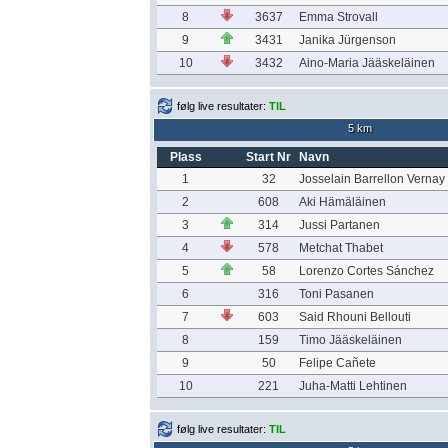
8
3637
Emma Strovall
9
3431
Janika Jürgenson
10
3432
Aino-Maria Jääskeläinen
følg live resultater:
TIL
5 km
Plass
Start Nr
Navn
1
32
Josselain Barrellon Vernay
2
608
Aki Hämäläinen
3
314
Jussi Partanen
4
578
Metchat Thabet
5
58
Lorenzo Cortes Sánchez
6
316
Toni Pasanen
7
603
Said Rhouni Bellouti
8
159
Timo Jääskeläinen
9
50
Felipe Cañete
10
221
Juha-Matti Lehtinen
følg live resultater:
TIL