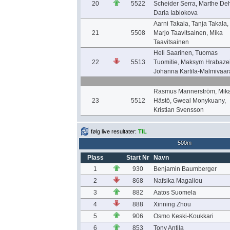
20
5522
Scheider Serra, Marthe Deh
Daria Iablokova
Aarni Takala, Tanja Takala,
21
5508
Marjo Taavitsainen, Mika
Taavitsainen
Heli Saarinen, Tuomas
22
5513
Tuomitie, Maksym Hrabazei
Johanna Kartila-Malmivaar
Rasmus Mannerström, Mik
23
5512
Hästö, Gweal Monykuany,
Kristian Svensson
følg live resultater:
TIL
500m
Plass
Start Nr
Navn
1
930
Benjamin Baumberger
2
868
Nafsika Magaliou
3
882
Aatos Suomela
4
888
Xinning Zhou
5
906
Osmo Keski-Koukkari
6
853
Tony Antila