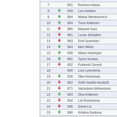
7
891
Rasmus Haava
8
859
Leo Huhtala
9
884
Matias Westerlund A.
10
864
Tuovi Kettunen
11
885
Mayank Vyas
12
861
Lucas Jylhäjärvi
13
883
Emil Syvertsen
14
904
Meri Wähä
15
858
Niklas Haslinger
16
881
Tyyne Suokas
17
932
Prateesh Suresh
18
866
Liza Lysenkova
19
928
Otso Keskisarja
20
862
Anthi Vasiliki karatzidi
21
871
Varundass Mohandass
22
863
Oiva Kettunen
23
934
Lily Rosenberg
24
896
Emmi Liu
25
890
Kristina Gurkova