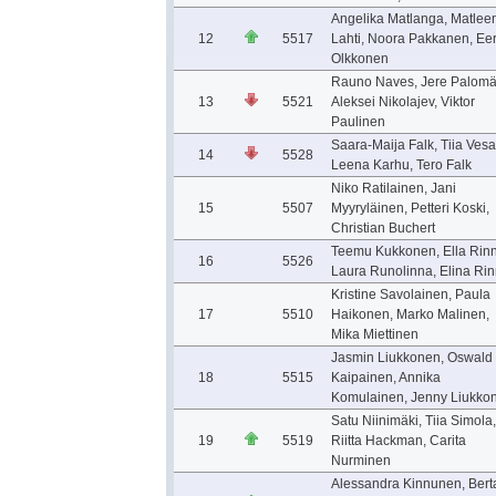
Angelika Matlanga, Matlee
12
5517
Lahti, Noora Pakkanen, Eer
Olkkonen
Rauno Naves, Jere Palomä
13
5521
Aleksei Nikolajev, Viktor
Paulinen
Saara-Maija Falk, Tiia Vesa
14
5528
Leena Karhu, Tero Falk
Niko Ratilainen, Jani
15
5507
Myyryläinen, Petteri Koski,
Christian Buchert
Teemu Kukkonen, Ella Rinn
16
5526
Laura Runolinna, Elina Ri
Kristine Savolainen, Paula
17
5510
Haikonen, Marko Malinen,
Mika Miettinen
Jasmin Liukkonen, Oswald
18
5515
Kaipainen, Annika
Komulainen, Jenny Liukko
Satu Niinimäki, Tiia Simola,
19
5519
Riitta Hackman, Carita
Nurminen
Alessandra Kinnunen, Bert