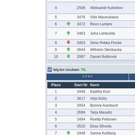
4
2506
Aleksandr Kuleshov
5
3476
Ville Maunuksela
6
3472
Revo Lumpre
7
3463
Juho Lehtoviita
8
3403
Simo-Pekka Fincke
9
3644
Wilhelm Stenbacka
10
2087
Daniel Bulbrook
følg live resultater:
TIL
5,6 km
Plass
Start Nr
Navn
1
3446
Kadiliis Kuiv
2
3617
Virpi Köös
3
2054
Bonnie Averbuch
4
2686
Tarja Masalin
5
3494
Reetta Peltonen
6
3520
Elisa Sihvola
7
3448
Sanna Kullberg