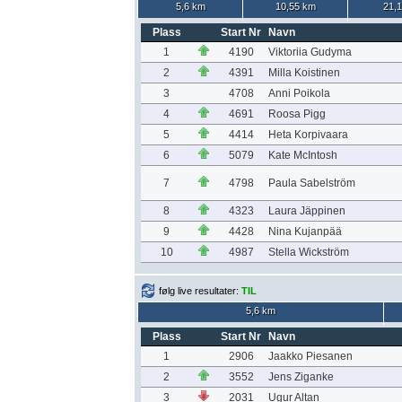
5,6 km
10,55 km
21,
Plass
Start Nr
Navn
1
4190
Viktoriia Gudyma
2
4391
Milla Koistinen
3
4708
Anni Poikola
4
4691
Roosa Pigg
5
4414
Heta Korpivaara
6
5079
Kate McIntosh
7
4798
Paula Sabelström
8
4323
Laura Jäppinen
9
4428
Nina Kujanpää
10
4987
Stella Wickström
følg live resultater:
TIL
5,6 km
Plass
Start Nr
Navn
1
2906
Jaakko Piesanen
2
3552
Jens Ziganke
3
2031
Ugur Altan