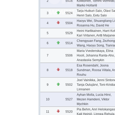
2
5516
Kokkonen, Tommi Vormisto
Marko Hollanti
Tarja Huikuri-Salo, Olavi Sa
3
5524
Henri Salo, Eetu Salo
Haoyu Wei, Shuangliang Li
4
5504
Rosanna Hu, David He
Heini Hartikainen, Harri Ko
5
5529
Kari Virtanen, Antti Maijane
Chengyuan Fang, Zezhong
6
5514
Wang, Haoyu Song, Tianran
Maria Vvedenskaya, Elina
7
5506
Hooli, Johanna Ranta-Aho,
Anastasiia Semykin
Esa Rosendahl, Joona
8
5518
Sundman, Roosa Viitala, A
Rouhu
Joel Vainikka, Jenni Sinton
9
5502
Tanja Oulujärvi, Toni-Kristi
Linnanen
Ayhan Molla, Lucia Hirvi,
10
5527
Mezen Hamdeni, Viktor
Mychkin
Pia Behm, Anri Helokangas
11
5520
Kati Heiniö, Linnea Rehula