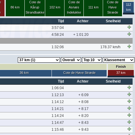
e
Cote de
Cote de
Cote de
112
86 km
Kårup
102 km
Asnæs
111 km
Høve
km
e
Strandbakke
Indelukke
Stræde
Tijd
Achter
Snelheid
3:57:04
4:58:24
+ 1:01:20
1:32:06
178.37 km/h
Finish
36 km
Cote de Høve Stræde
37 km
Tijd
Achter
Snelheid
1:06:04
1:12:13
+ 6:09
1:14:12
+ 8:08
1:14:21
+ 8:17
1:14:24
+ 8:20
1:14:47
+ 8:43
1:15:46
+ 9:43