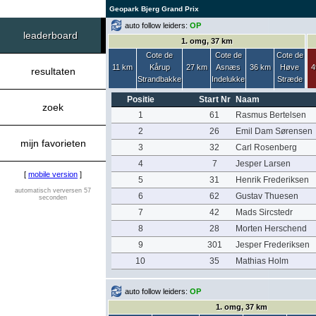
Geopark Bjerg Grand Prix
auto follow leiders:
OP
leaderboard
1. omg, 37 km
Cote de
Cote de
Cote de
11 km
Kårup
27 km
Asnæs
36 km
Høve
4
resultaten
Strandbakke
Indelukke
Stræde
Positie
Start Nr
Naam
zoek
1
61
Rasmus Bertelsen
2
26
Emil Dam Sørensen
mijn favorieten
3
32
Carl Rosenberg
4
7
Jesper Larsen
[
mobile version
]
5
31
Henrik Frederiksen
automatisch verversen 57
6
62
Gustav Thuesen
seconden
7
42
Mads Sircstedr
8
28
Morten Herschend
9
301
Jesper Frederiksen
10
35
Mathias Holm
auto follow leiders:
OP
1. omg, 37 km