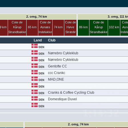
2. omg, 74 km
3. omg, 111 k
Cote de
Cote de
Cote de
Cote de
Cot
9 km
Kårup
65 km
Asnæs
74 km
Høve
86 km
Kårup
102 km
As
Strandbakke
Indelukke
Stræde
Strandbakke
Inde
Land
Club
DEN
Nørrebro Cykleklub
DEN
Nørrebro Cykleklub
DEN
Gentofte CC
DEN
ccc Crankc
DEN
MAD,ONE
DEN
DEN
Cranks & Coffee Cycling Club
DEN
Domestique Duvel
DEN
DEN
2. omg, 74 km