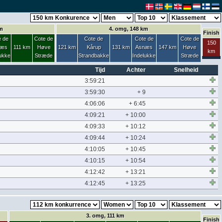
m
4. omg, 148 km
Finish
e de
Cote de
Cote de
Cote de
Cote de
150
næs
111 km
Høve
121 km
Kårup
131 km
Asnæs
147 km
Høve
km
lukke
Stræde
Strandbakke
Indelukke
Stræde
Tijd
Achter
Snelheid
3:59:21
3:59:30
+ 9
4:06:06
+ 6:45
4:09:21
+ 10:00
4:09:33
+ 10:12
4:09:44
+ 10:24
4:10:05
+ 10:45
4:10:15
+ 10:54
4:12:42
+ 13:21
4:12:45
+ 13:25
3. omg, 111 km
Finish