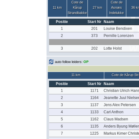
Cote de
Cote de
11 km
Kårup
27 km
Asnæs
36 k
Strandbakke
Indelukke
Positie
Start Nr
Naam
1
201
Louise Bendixen
2
373
Pernille Lorenzen
3
202
Lotte Holst
auto follow leiders:
OP
11 km
Cote de Kårup St
Positie
Start Nr
Naam
1
1171
Christian Ulrich Han
2
1164
Jeanette Juul Nielse
3
1137
Jens Alex Petersen
4
1133
Carl Anthon
5
1162
Claus Madsen
6
1135
Anders Byung Mølle
7
1225
Markus Kimer Christ