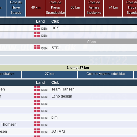
Cote de
Cote de
Cote de
Cote d
m
Høve
49 km
Kårup
65 km
Asnæs
74 km
Høve
Stræde
Strandbakke
Indelukke
Stræd
Land
Club
HCS
DEN
DEN
74 km
BTC
DEN
1. omg, 37 km
randbakke
27 km
Cote de Asnæs Indelukke
Land
Club
sen
Team Hansen
DEN
n
Echo design
DEN
DEN
DEN
pjm
DEN
r Thomsen
DEN
esen
JQT A /S
DEN