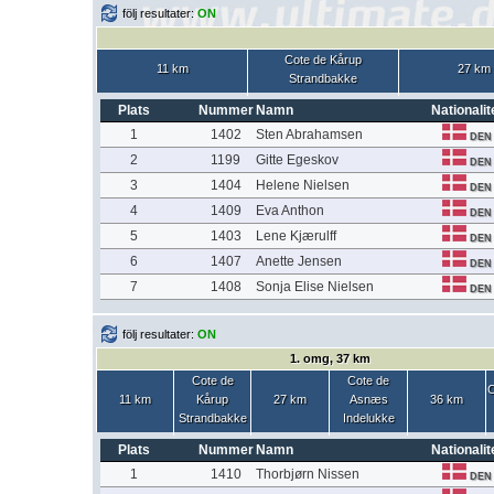
följ resultater:
ON
Cote de Kårup
11 km
27 km
Strandbakke
Plats
Nummer
Namn
Nationalit
1
1402
Sten Abrahamsen
DEN
2
1199
Gitte Egeskov
DEN
3
1404
Helene Nielsen
DEN
4
1409
Eva Anthon
DEN
5
1403
Lene Kjærulff
DEN
6
1407
Anette Jensen
DEN
7
1408
Sonja Elise Nielsen
DEN
följ resultater:
ON
1. omg, 37 km
Cote de
Cote de
C
11 km
Kårup
27 km
Asnæs
36 km
Strandbakke
Indelukke
Plats
Nummer
Namn
Nationalit
1
1410
Thorbjørn Nissen
DEN