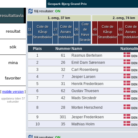
Geopark Bjerg Grand Prix
följ resultater:
ON
resultattavla
1. omg, 37 km
2. omg, 74 km
Cote
Cote de
Cote de
Cote de
Cote de
11
27
36
de
49
65
resultat
Kårup
Asnæs
Kårup
Asnæs
km
km
km
Høve
km
km
Strandbakke
Indelukke
Strandbakke
Indelukke
Stræde
sök
Plats
Nummer
Namn
Nationalit
1
61
Rasmus Bertelsen
DEN
mina
2
26
Emil Dam Sørensen
DEN
3
32
Carl Rosenberg
DEN
4
7
Jesper Larsen
favoriter
DEN
5
31
Henrik Frederiksen
DEN
6
62
Gustav Thuesen
[
mobile version
]
DEN
7
42
Mads Sircstedr
uppdatera tiden 57
DEN
sekunder
8
28
Morten Herschend
DEN
9
301
Jesper Frederiksen
DEN
10
35
Mathias Holm
DEN
följ resultater:
ON