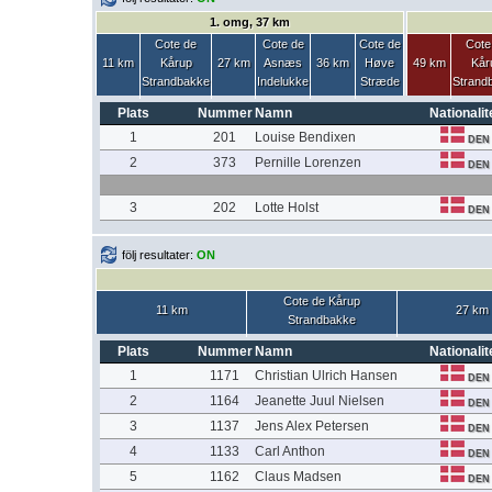
1. omg, 37 km
Cote de
Cote de
Cote de
Cote
11 km
Kårup
27 km
Asnæs
36 km
Høve
49 km
Kår
Strandbakke
Indelukke
Stræde
Strand
Plats
Nummer
Namn
Nationalit
1
201
Louise Bendixen
DEN
2
373
Pernille Lorenzen
DEN
3
202
Lotte Holst
DEN
följ resultater:
ON
Cote de Kårup
11 km
27 km
Strandbakke
Plats
Nummer
Namn
Nationalit
1
1171
Christian Ulrich Hansen
DEN
2
1164
Jeanette Juul Nielsen
DEN
3
1137
Jens Alex Petersen
DEN
4
1133
Carl Anthon
DEN
5
1162
Claus Madsen
DEN