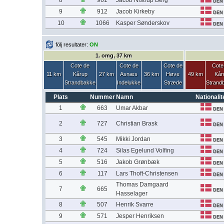
8
961
Jacob Nistrup Berg
DEN
9
912
Jacob Kirkeby
DEN
10
1066
Kasper Sønderskov
DEN
följ resultater:
ON
1. omg, 37 km
Cote de
Cote de
Cote de
Cote
11 km
Kårup
27 km
Asnæs
36 km
Høve
49 km
Kår
Strandbakke
Indelukke
Stræde
Strand
Plats
Nummer
Namn
Nationalit
1
663
Umar Akbar
DEN
2
727
Christian Brask
DEN
3
545
Mikki Jordan
DEN
4
724
Silas Egelund Volfing
DEN
5
516
Jakob Grønbæk
DEN
6
117
Lars Thoft-Christensen
DEN
Thomas Damgaard
7
665
DEN
Hasselager
8
507
Henrik Svarre
DEN
9
571
Jesper Henriksen
DEN