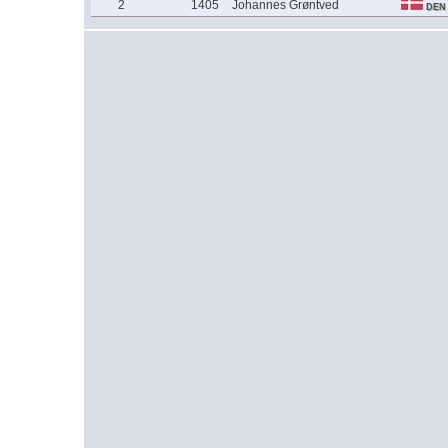
2
1405
Johannes Grøntved
DEN