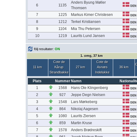
Anders Byung Møller
6
1135
DEN
Thomsen
7
1225
Markus Kimer Christesen
DEN
8
1212
Terkel Kristiansen
DEN
9
1104
Mia Thu Petersen
DEN
10
1219
Laurits Lund Jansen
DEN
följ resultater:
ON
1. omg, 37 km
Cote de
Cote de
C
11 km
Kårup
27 km
Asnæs
36 km
Strandbakke
Indelukke
Plats
Nummer
Namn
Nationalit
1
1568
Hans Ole Klingenberg
DEN
2
927
Jeppe Degn Nielsen
DEN
3
1548
Lars Mørkeberg
DEN
4
864
Nikolaj Aagesen
DEN
5
1080
Laurits Ziersen
DEN
6
859
Martin Kruse
DEN
7
1578
Anders Brødreskift
DEN