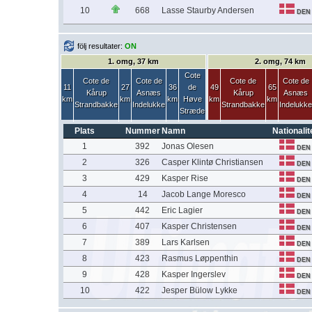
10
668
Lasse Staurby Andersen
DEN
följ resultater:
ON
1. omg, 37 km
2. omg, 74 km
Cote
Cote de
Cote de
Cote de
Cote de
11
27
36
de
49
65
Kårup
Asnæs
Kårup
Asnæs
km
km
km
Høve
km
km
Strandbakke
Indelukke
Strandbakke
Indelukke
Stræde
Plats
Nummer
Namn
Nationalit
1
392
Jonas Olesen
DEN
2
326
Casper Klintø Christiansen
DEN
3
429
Kasper Rise
DEN
4
14
Jacob Lange Moresco
DEN
5
442
Eric Lagier
DEN
6
407
Kasper Christensen
DEN
7
389
Lars Karlsen
DEN
8
423
Rasmus Løppenthin
DEN
9
428
Kasper Ingerslev
DEN
10
422
Jesper Bülow Lykke
DEN