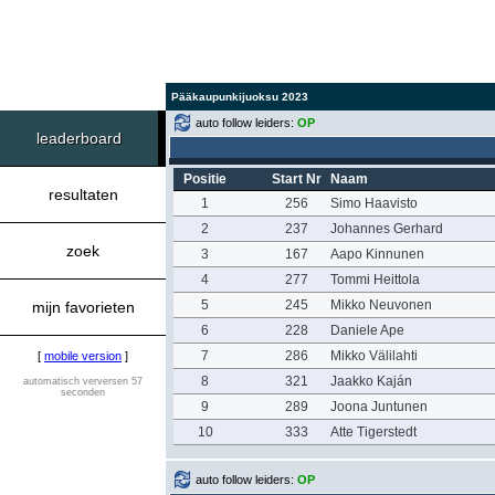
Pääkaupunkijuoksu 2023
auto follow leiders:
OP
leaderboard
Positie
Start Nr
Naam
resultaten
1
256
Simo Haavisto
2
237
Johannes Gerhard
zoek
3
167
Aapo Kinnunen
4
277
Tommi Heittola
5
245
Mikko Neuvonen
mijn favorieten
6
228
Daniele Ape
7
286
Mikko Välilahti
[
mobile version
]
8
321
Jaakko Kaján
automatisch verversen 57
seconden
9
289
Joona Juntunen
10
333
Atte Tigerstedt
auto follow leiders:
OP