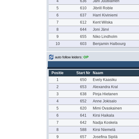
4
636
Jani Juutilainen
5
610
Jibrill Roble
6
637
Harri Kiviniemi
7
612
Kent Wilska
8
644
Joni Järvi
9
655
Niko Lindholm
10
603
Benjamin Halbourg
auto follow leiders:
OP
Positie
Start Nr
Naam
1
650
Evely Kaasiku
2
653
Alexandra Kral
3
638
Pinja Hietanen
4
652
Anne Jokisalo
5
620
Mimi Ovaskainen
6
641
Kirsi Haikala
7
642
Nadja Koskela
8
588
Kirsi Niemelä
9
657
Josefina Sipilä