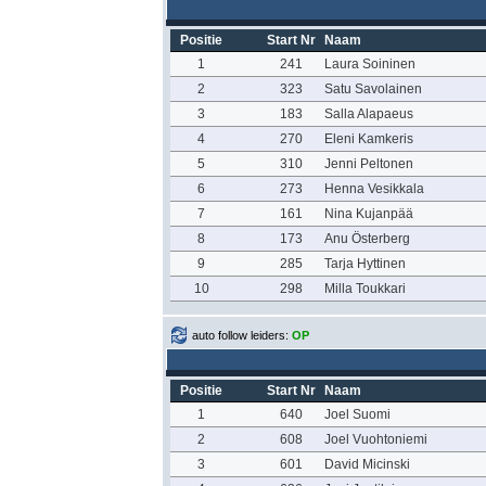
Positie
Start Nr
Naam
1
241
Laura Soininen
2
323
Satu Savolainen
3
183
Salla Alapaeus
4
270
Eleni Kamkeris
5
310
Jenni Peltonen
6
273
Henna Vesikkala
7
161
Nina Kujanpää
8
173
Anu Österberg
9
285
Tarja Hyttinen
10
298
Milla Toukkari
auto follow leiders:
OP
Positie
Start Nr
Naam
1
640
Joel Suomi
2
608
Joel Vuohtoniemi
3
601
David Micinski