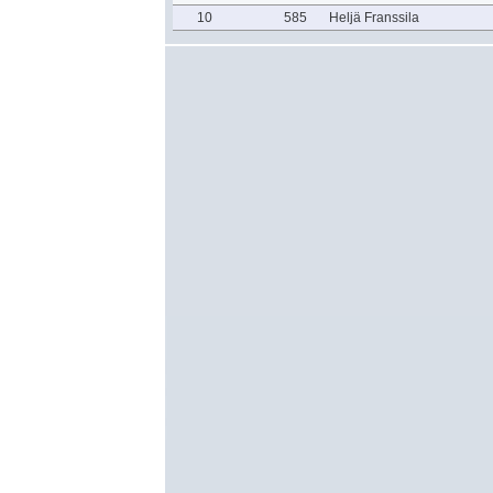
10
585
Heljä Franssila