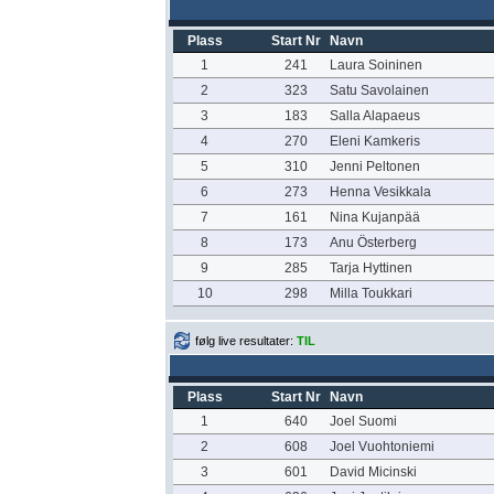
Plass
Start Nr
Navn
1
241
Laura Soininen
2
323
Satu Savolainen
3
183
Salla Alapaeus
4
270
Eleni Kamkeris
5
310
Jenni Peltonen
6
273
Henna Vesikkala
7
161
Nina Kujanpää
8
173
Anu Österberg
9
285
Tarja Hyttinen
10
298
Milla Toukkari
følg live resultater:
TIL
Plass
Start Nr
Navn
1
640
Joel Suomi
2
608
Joel Vuohtoniemi
3
601
David Micinski