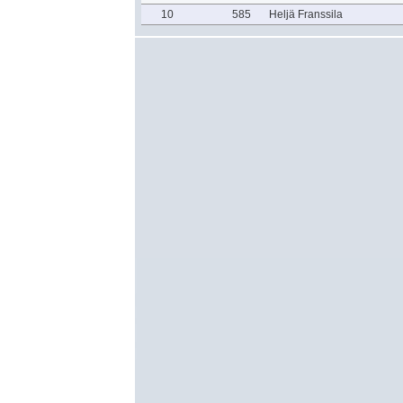
10
585
Heljä Franssila