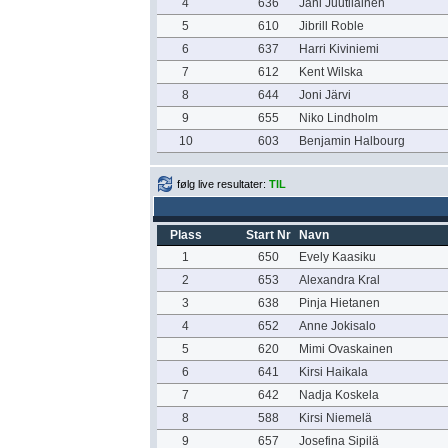
4
636
Jani Juutilainen
5
610
Jibrill Roble
6
637
Harri Kiviniemi
7
612
Kent Wilska
8
644
Joni Järvi
9
655
Niko Lindholm
10
603
Benjamin Halbourg
følg live resultater:
TIL
Plass
Start Nr
Navn
1
650
Evely Kaasiku
2
653
Alexandra Kral
3
638
Pinja Hietanen
4
652
Anne Jokisalo
5
620
Mimi Ovaskainen
6
641
Kirsi Haikala
7
642
Nadja Koskela
8
588
Kirsi Niemelä
9
657
Josefina Sipilä