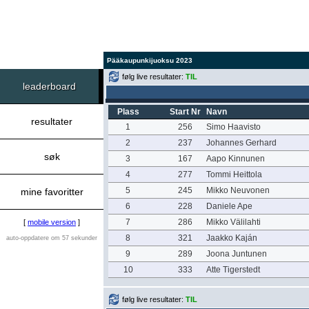
Pääkaupunkijuoksu 2023
følg live resultater:
TIL
leaderboard
Plass
Start Nr
Navn
resultater
1
256
Simo Haavisto
2
237
Johannes Gerhard
søk
3
167
Aapo Kinnunen
4
277
Tommi Heittola
5
245
Mikko Neuvonen
mine favoritter
6
228
Daniele Ape
7
286
Mikko Välilahti
[
mobile version
]
8
321
Jaakko Kaján
auto-oppdatere om 57 sekunder
9
289
Joona Juntunen
10
333
Atte Tigerstedt
følg live resultater:
TIL