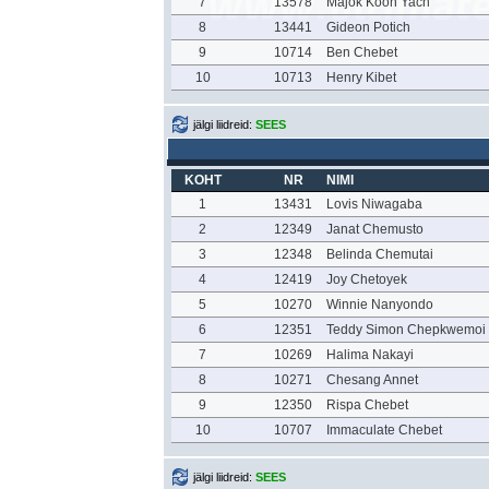
7
13578
Majok Koon Yach
8
13441
Gideon Potich
9
10714
Ben Chebet
10
10713
Henry Kibet
jälgi liidreid:
SEES
KOHT
NR
NIMI
1
13431
Lovis Niwagaba
2
12349
Janat Chemusto
3
12348
Belinda Chemutai
4
12419
Joy Chetoyek
5
10270
Winnie Nanyondo
6
12351
Teddy Simon Chepkwemoi
7
10269
Halima Nakayi
8
10271
Chesang Annet
9
12350
Rispa Chebet
10
10707
Immaculate Chebet
jälgi liidreid:
SEES