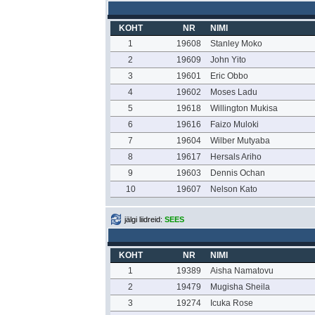
KOHT
NR
NIMI
1
19608
Stanley Moko
2
19609
John Yito
3
19601
Eric Obbo
4
19602
Moses Ladu
5
19618
Willington Mukisa
6
19616
Faizo Muloki
7
19604
Wilber Mutyaba
8
19617
Hersals Ariho
9
19603
Dennis Ochan
10
19607
Nelson Kato
jälgi liidreid:
SEES
KOHT
NR
NIMI
1
19389
Aisha Namatovu
2
19479
Mugisha Sheila
3
19274
Icuka Rose