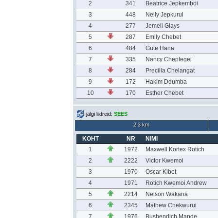
2
341
Beatrice Jepkemboi
3
448
Nelly Jepkurul
4
277
Jemeli Glays
5
287
Emily Chebet
6
484
Gute Hana
7
335
Nancy Cheptegei
8
284
Precilla Chelangat
9
172
Hakim Ddumba
10
170
Esther Chebet
jälgi liidreid:
SEES
2.3 km
KOHT
NR
NIMI
1
1972
Maxwell Kortex Rotich
2
2222
Victor Kwemoi
3
1970
Oscar Kibet
4
1971
Rotich Kwemoi Andrew
5
2214
Nelson Wakana
6
2345
Mathew Chekwurui
7
1976
Bushendich Mande