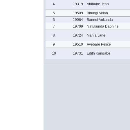
4
19319
Atuhaire Jean
5
19509
Birungi Aidah
6
19064
Bannet Ankunda
7
19709
Natukunda Daphine
8
19724
Mania Jane
9
19510
Ayebare Pelice
10
19731
Edith Kangabe