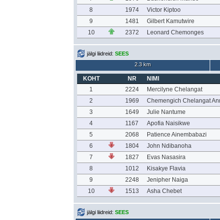
8
1974
Victor Kiptoo
9
1481
Gilbert Kamutwire
10
2372
Leonard Chemonges
jälgi liidreid:
SEES
2.3 km
KOHT
NR
NIMI
1
2224
Mercilyne Chelangat
2
1969
Chemengich Chelangat An
3
1649
Julie Nantume
4
1167
Apofia Naisikwe
5
2068
Patience Ainembabazi
6
1804
John Ndibanoha
7
1827
Evas Nasasira
8
1012
Kisakye Flavia
9
2248
Jenipher Naiga
10
1513
Asha Chebet
jälgi liidreid:
SEES