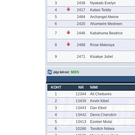
3
2438
Nyakato Evelyn
4
2417
Katasi Teddy
5
2484
Archangel Atwine
6
2420
Ahumwire Medreen
7
2446
Kabahuma Beatrice
8
2488
Rose Makosya
9
2471
Kisakye Juliet
jälgi liidreid:
SEES
KOHT
NR
NIMI
1
12344
Ali Chebures
2
13439
Kevin Kibet
3
13443
Dan Kibet
4
13442
Denis Cherotich
5
13413
Ezekiel Mutai
6
10266
Torotich Ndiwa