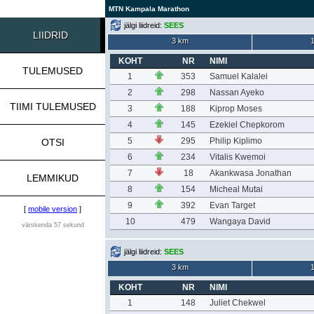
MTN Kampala Marathon
jälgi liidreid:
SEES
LIIDRID
3 km
KOHT
NR
NIMI
TULEMUSED
1
353
Samuel Kalalei
2
298
Nassan Ayeko
TIIMI TULEMUSED
3
188
Kiprop Moses
4
145
Ezekiel Chepkorom
5
295
Philip Kiplimo
OTSI
6
234
Vitalis Kwemoi
7
18
Akankwasa Jonathan
LEMMIKUD
8
154
Micheal Mutai
9
392
Evan Target
[
mobile version
]
10
479
Wangaya David
värskenda 57 sekund
jälgi liidreid:
SEES
3 km
KOHT
NR
NIMI
1
148
Juliet Chekwel