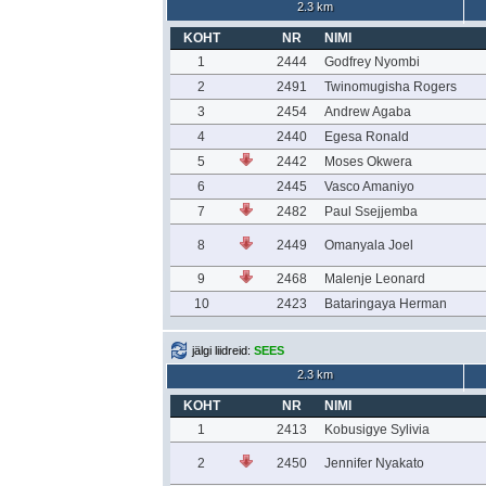
2.3 km
KOHT
NR
NIMI
1
2444
Godfrey Nyombi
2
2491
Twinomugisha Rogers
3
2454
Andrew Agaba
4
2440
Egesa Ronald
5
2442
Moses Okwera
6
2445
Vasco Amaniyo
7
2482
Paul Ssejjemba
8
2449
Omanyala Joel
9
2468
Malenje Leonard
10
2423
Bataringaya Herman
jälgi liidreid:
SEES
2.3 km
KOHT
NR
NIMI
1
2413
Kobusigye Sylivia
2
2450
Jennifer Nyakato