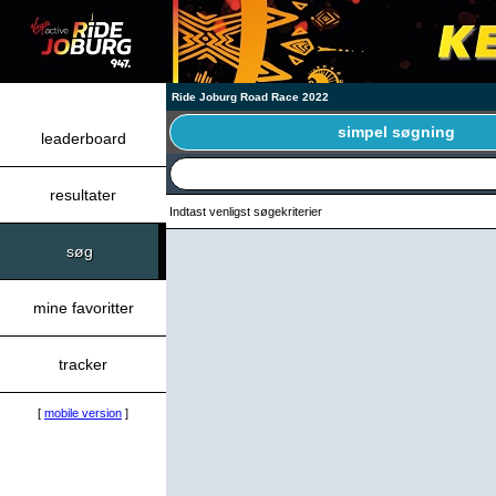
Ride Joburg Road Race 2022
simpel søgning
leaderboard
resultater
Indtast venligst søgekriterier
søg
mine favoritter
tracker
[
mobile version
]