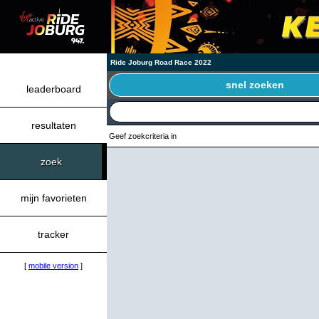
Ride Joburg Road Race 2022
snel zoeken
leaderboard
resultaten
Geef zoekcriteria in
zoek
mijn favorieten
tracker
[
mobile version
]