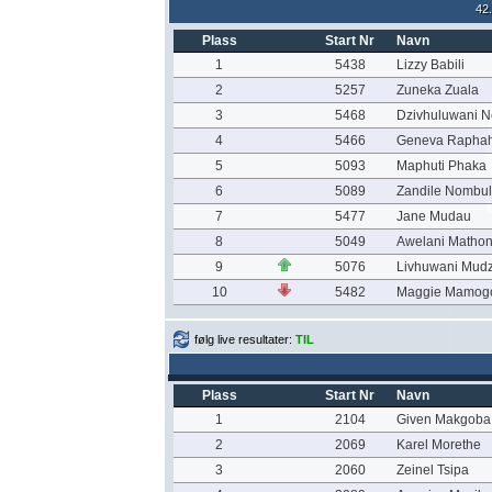
42
Plass
Start Nr
Navn
1
5438
Lizzy Babili
2
5257
Zuneka Zuala
3
5468
Dzivhuluwani N
4
5466
Geneva Raphah
5
5093
Maphuti Phaka
6
5089
Zandile Nombu
7
5477
Jane Mudau
8
5049
Awelani Mathon
9
5076
Livhuwani Mud
10
5482
Maggie Mamog
følg live resultater:
TIL
Plass
Start Nr
Navn
1
2104
Given Makgoba
2
2069
Karel Morethe
3
2060
Zeinel Tsipa