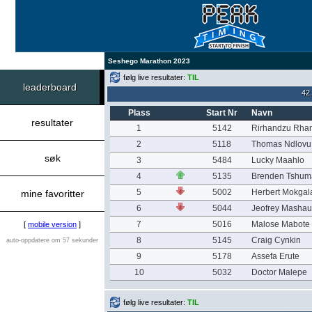
Seshego Marathon 2023
følg live resultater:
TIL
leaderboard
42
Plass
Start Nr
Navn
resultater
1
5142
Rirhandzu Rha
2
5118
Thomas Ndlovu
søk
3
5484
Lucky Maahlo
4
5135
Brenden Tshum
5
5002
Herbert Mokgal
mine favoritter
6
5044
Jeofrey Mashau
7
5016
Malose Mabote
[
mobile version
]
8
5145
Craig Cynkin
auto-oppdatere om 57 sekunder
9
5178
Assefa Erute
10
5032
Doctor Malepe
følg live resultater:
TIL