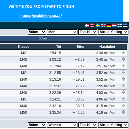
50km
Klasse
Tid
Etter
Hastighet
MO
2:54:15
3:30 min/km
M40
3:03:12
+ 8:58
3:40 min/km
M40
3:12:04
+ 17:49
3:51 min/km
MO
3:12:55
+ 18:41
3:52 min/km
M40
3:13:16
+ 19:01
3:52 min/km
M40
3:15:37
+ 21:22
3:55 min/km
M40
3:22:29
+ 28:14
4:03 min/km
MO
3:24:21
+ 30:07
4:06 min/km
M40
3:32:16
+ 38:01
4:15 min/km
M50
3:35:34
+ 41:20
4:19 min/km