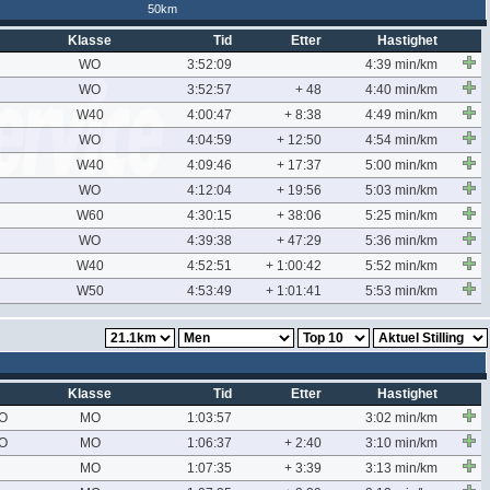
50km
Klasse
Tid
Etter
Hastighet
WO
3:52:09
4:39 min/km
WO
3:52:57
+ 48
4:40 min/km
W40
4:00:47
+ 8:38
4:49 min/km
WO
4:04:59
+ 12:50
4:54 min/km
W40
4:09:46
+ 17:37
5:00 min/km
WO
4:12:04
+ 19:56
5:03 min/km
W60
4:30:15
+ 38:06
5:25 min/km
WO
4:39:38
+ 47:29
5:36 min/km
W40
4:52:51
+ 1:00:42
5:52 min/km
W50
4:53:49
+ 1:01:41
5:53 min/km
Klasse
Tid
Etter
Hastighet
O
MO
1:03:57
3:02 min/km
O
MO
1:06:37
+ 2:40
3:10 min/km
MO
1:07:35
+ 3:39
3:13 min/km