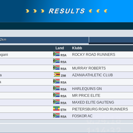
.2km
Land
Klubb
ngani
ROCKY ROAD RUNNERS
RSA
RSA
MURRAY ROBERTS
RSA
a
AZANIA ATHLETIC CLUB
ZIM
a
RSA
HARLEQUINS GN
RSA
MR PRICE ELITE
RSA
MAXED ELITE GAUTENG
RSA
PIETERSBURG ROAD RUNNERS
ETH
FOSKOR AC
RSA