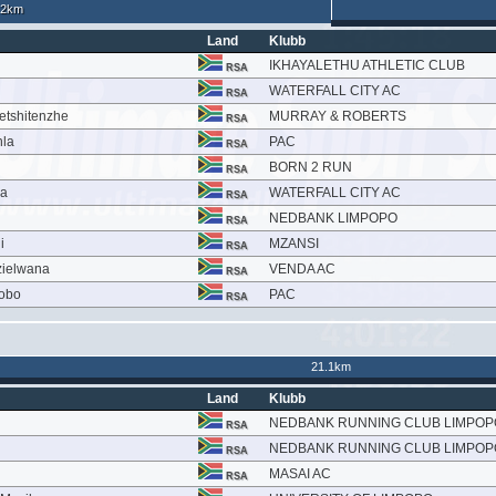
.2km
Land
Klubb
IKHAYALETHU ATHLETIC CLUB
RSA
WATERFALL CITY AC
RSA
etshitenzhe
MURRAY & ROBERTS
RSA
la
PAC
RSA
BORN 2 RUN
RSA
la
WATERFALL CITY AC
RSA
NEDBANK LIMPOPO
RSA
i
MZANSI
RSA
zielwana
VENDA AC
RSA
obo
PAC
RSA
21.1km
Land
Klubb
NEDBANK RUNNING CLUB LIMPOP
RSA
NEDBANK RUNNING CLUB LIMPOP
RSA
MASAI AC
RSA