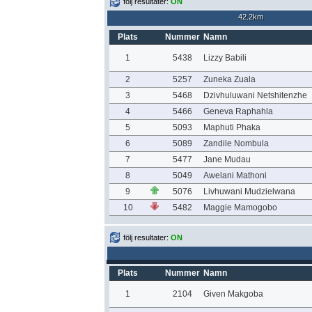
följ resultater:
ON
42.2km
Plats
Nummer
Namn
1
5438
Lizzy Babili
2
5257
Zuneka Zuala
3
5468
Dzivhuluwani Netshitenzhe
4
5466
Geneva Raphahla
5
5093
Maphuti Phaka
6
5089
Zandile Nombula
7
5477
Jane Mudau
8
5049
Awelani Mathoni
9
5076
Livhuwani Mudzielwana
10
5482
Maggie Mamogobo
följ resultater:
ON
Plats
Nummer
Namn
1
2104
Given Makgoba