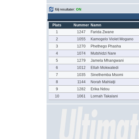
följ resultater:
ON
Plats
Nummer
Namn
1
1247
Farida Zwane
2
1055
Kamogelo Violet Mogano
3
1270
Phethego Phasha
4
1074
Mutshidzi Nare
5
1279
Jamela Mhangwani
6
1012
Ellah Mokwatedi
7
1035
Sinethemba Msomi
8
1144
Norah Mahlatji
9
1282
Erika Ndou
10
1061
Lornah Takalani