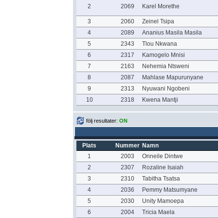
2
2069
Karel Morethe
3
2060
Zeinel Tsipa
4
2089
Ananius Masila Masila
5
2343
Tlou Nkwana
6
2317
Kamogelo Mnisi
7
2163
Nehemia Ntsweni
8
2087
Mahlase Mapurunyane
9
2313
Nyuwani Ngobeni
10
2318
Kwena Mantji
följ resultater:
ON
Plats
Nummer
Namn
1
2003
Onneile Dintwe
2
2307
Rozaline Isaiah
3
2310
Tabitha Tsatsa
4
2036
Pemmy Matsumyane
5
2030
Unity Mamoepa
6
2004
Tricia Maela