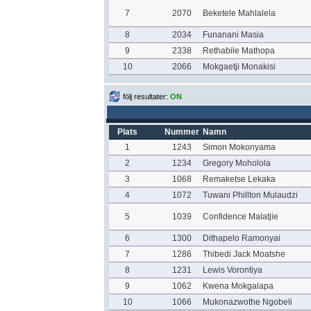
7
2070
Beketele Mahlalela
8
2034
Funanani Masia
9
2338
Rethabile Mathopa
10
2066
Mokgaetji Monakisi
följ resultater:
ON
Plats
Nummer
Namn
1
1243
Simon Mokonyama
2
1234
Gregory Moholola
3
1068
Remaketse Lekaka
4
1072
Tuwani Phillton Mulaudzi
5
1039
Confidence Malatjie
6
1300
Dithapelo Ramonyai
7
1286
Thibedi Jack Moatshe
8
1231
Lewis Vorontiya
9
1062
Kwena Mokgalapa
10
1066
Mukonazwothe Ngobeli