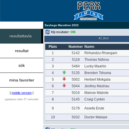
Seshego Marathon 2023
följ resultater:
ON
resultattavla
42.2km
Plats
Nummer
Namn
resultat
1
5142
Rirhandzu Rhangani
2
5118
Thomas Ndlovu
sök
3
5484
Lucky Maahlo
4
5135
Brenden Tshuma
5
5002
Herbert Mokgala
mina favoriter
6
5044
Jeofrey Mashau
7
5016
Malose Mabote
[
mobile version
]
8
5145
Craig Cynkin
uppdatera tiden 57 sekunder
9
5178
Assefa Erute
10
5032
Doctor Malepe