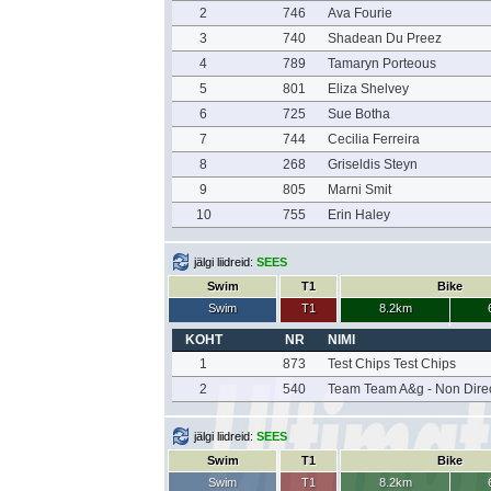
2
746
Ava Fourie
3
740
Shadean Du Preez
4
789
Tamaryn Porteous
5
801
Eliza Shelvey
6
725
Sue Botha
7
744
Cecilia Ferreira
8
268
Griseldis Steyn
9
805
Marni Smit
10
755
Erin Haley
jälgi liidreid:
SEES
Swim
T1
Bike
Swim
T1
8.2km
KOHT
NR
NIMI
1
873
Test Chips Test Chips
2
540
Team Team A&g - Non Dire
jälgi liidreid:
SEES
Swim
T1
Bike
Swim
T1
8.2km