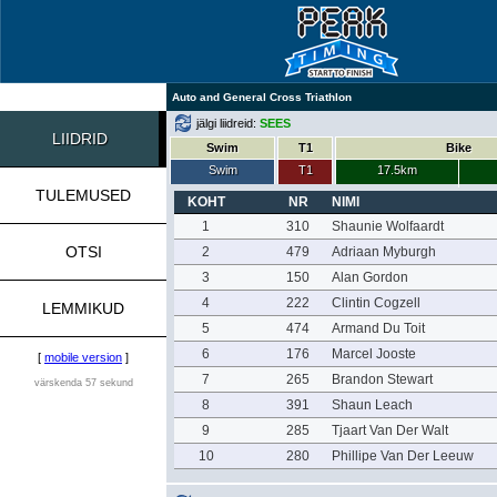
Auto and General Cross Triathlon
jälgi liidreid:
SEES
LIIDRID
Swim
T1
Bike
Swim
T1
17.5km
TULEMUSED
KOHT
NR
NIMI
1
310
Shaunie Wolfaardt
OTSI
2
479
Adriaan Myburgh
3
150
Alan Gordon
4
222
Clintin Cogzell
LEMMIKUD
5
474
Armand Du Toit
6
176
Marcel Jooste
[
mobile version
]
7
265
Brandon Stewart
värskenda 57 sekund
8
391
Shaun Leach
9
285
Tjaart Van Der Walt
10
280
Phillipe Van Der Leeuw