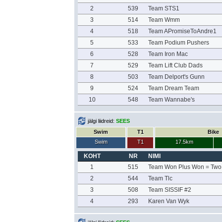
2
539
Team STS1
3
514
Team Wmm
4
518
Team APromiseToAndre1
5
533
Team Podium Pushers
6
528
Team Iron Mac
7
529
Team Lift Club Dads
8
503
Team Delport's Gunn
9
524
Team Dream Team
10
548
Team Wannabe's
jälgi liidreid:
SEES
Swim
T1
Bike
Swim
T1
17.5km
KOHT
NR
NIMI
1
515
Team Won Plus Won = Two
2
544
Team Tlc
3
508
Team SISSIF #2
4
293
Karen Van Wyk