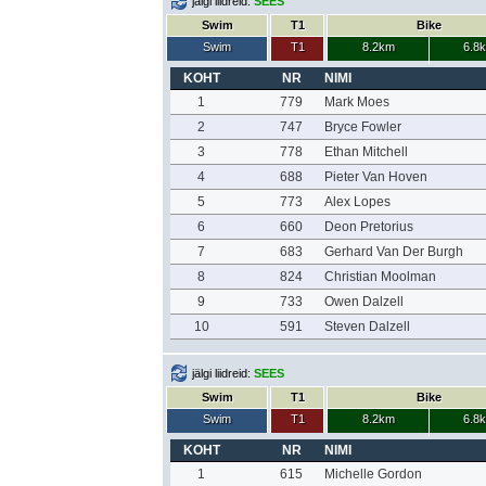
jälgi liidreid:
SEES
Swim
T1
Bike
Swim
T1
8.2km
6.8
KOHT
NR
NIMI
1
779
Mark Moes
2
747
Bryce Fowler
3
778
Ethan Mitchell
4
688
Pieter Van Hoven
5
773
Alex Lopes
6
660
Deon Pretorius
7
683
Gerhard Van Der Burgh
8
824
Christian Moolman
9
733
Owen Dalzell
10
591
Steven Dalzell
jälgi liidreid:
SEES
Swim
T1
Bike
Swim
T1
8.2km
6.8
KOHT
NR
NIMI
1
615
Michelle Gordon