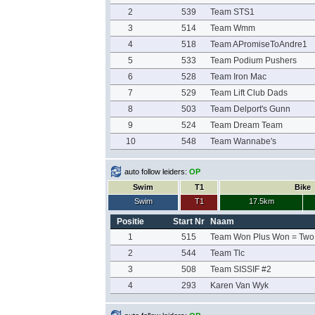
2
539
Team STS1
3
514
Team Wmm
4
518
Team APromiseToAndre1
5
533
Team Podium Pushers
6
528
Team Iron Mac
7
529
Team Lift Club Dads
8
503
Team Delport's Gunn
9
524
Team Dream Team
10
548
Team Wannabe's
auto follow leiders:
OP
Swim
T1
Bike
Swim
T1
17.5km
Positie
Start Nr
Naam
1
515
Team Won Plus Won = Two
2
544
Team Tlc
3
508
Team SISSIF #2
4
293
Karen Van Wyk