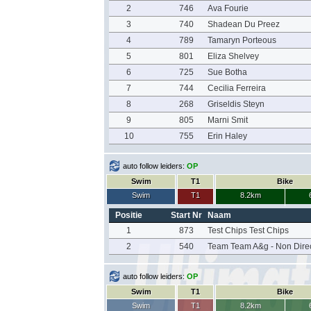
2
746
Ava Fourie
3
740
Shadean Du Preez
4
789
Tamaryn Porteous
5
801
Eliza Shelvey
6
725
Sue Botha
7
744
Cecilia Ferreira
8
268
Griseldis Steyn
9
805
Marni Smit
10
755
Erin Haley
auto follow leiders:
OP
Swim
T1
Bike
Swim
T1
8.2km
Positie
Start Nr
Naam
1
873
Test Chips Test Chips
2
540
Team Team A&g - Non Dire
auto follow leiders:
OP
Swim
T1
Bike
Swim
T1
8.2km