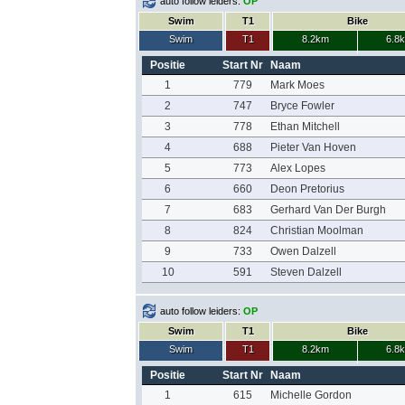
auto follow leiders:
OP
Swim
T1
Bike
Swim
T1
8.2km
6.8
Positie
Start Nr
Naam
1
779
Mark Moes
2
747
Bryce Fowler
3
778
Ethan Mitchell
4
688
Pieter Van Hoven
5
773
Alex Lopes
6
660
Deon Pretorius
7
683
Gerhard Van Der Burgh
8
824
Christian Moolman
9
733
Owen Dalzell
10
591
Steven Dalzell
auto follow leiders:
OP
Swim
T1
Bike
Swim
T1
8.2km
6.8
Positie
Start Nr
Naam
1
615
Michelle Gordon