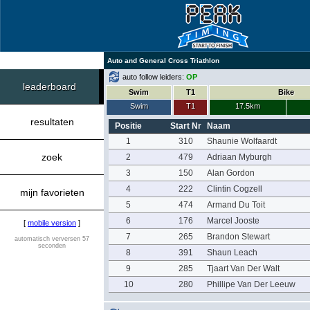
Auto and General Cross Triathlon
auto follow leiders:
OP
leaderboard
Swim
T1
Bike
Swim
T1
17.5km
resultaten
Positie
Start Nr
Naam
1
310
Shaunie Wolfaardt
zoek
2
479
Adriaan Myburgh
3
150
Alan Gordon
4
222
Clintin Cogzell
mijn favorieten
5
474
Armand Du Toit
6
176
Marcel Jooste
[
mobile version
]
7
265
Brandon Stewart
automatisch verversen 57
seconden
8
391
Shaun Leach
9
285
Tjaart Van Der Walt
10
280
Phillipe Van Der Leeuw